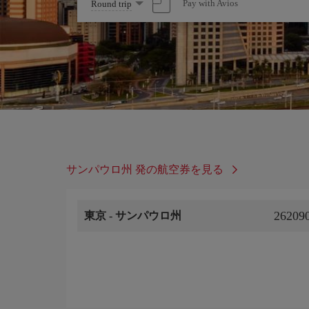
Select
Pay with Avios
Round trip
one
option
サンパウロ州 発の航空券を見る
262090
東京
-
サンパウロ州