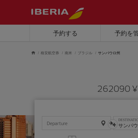
Skip to main content
予約する
予約を
格安航空券
南米
ブラジル
サンパウロ州
26209
DESTINATI
Departure