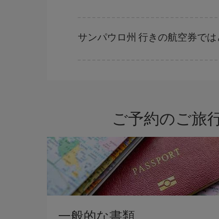
早い時期のご予約
で、格安航空券が見つかります
早い時期でのご購入が
とても重要
です。
サンパウロ州 行きの航空券で
Iberiaでは、お客様のご旅行のニーズに応じた
ご予約のご旅
一般的な書類