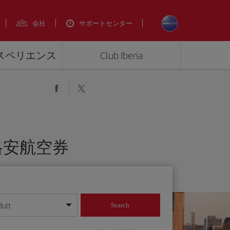
会社
サポートセンター
エクスペリエンス
Club Iberia
の格安航空券
dult
Search
してください