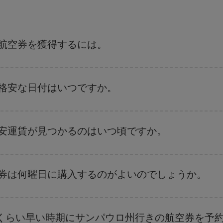
な航空券を獲得するには。
付や時間帯にフレキシブルになることで、格安航空券が見つかり、お得な運賃
ンのおすすめをご覧ください。より格安な航空券が必ず見つかります。
で格安な日付はいつですか。
、
格安航空券検索機能
をご利用いただくことが簡単です。 出発地、行先、ご
航空券
も表示されるため、お得な運賃を見つけることができます。 また、そ
格安運賃が見つかるのはいつ頃ですか。
ことがあります。
航空券を取得できます。 目的地にもよりますが、通常に場合、クリスマスシ
出来るだけ早い時期
に航空券をご購入いただくことで、格安運賃が見つけやす
空券は何曜日に購入するのがよいのでしょうか。
ます。 お得な航空券を見つけるためのヒントは、
早めのご予約とフレキシブ
、日付や時間帯をあまり固定せずに探したほうが、
よりお得な航空券を選択
す
くらい早い時期にサンパウロ州行きの航空券を予