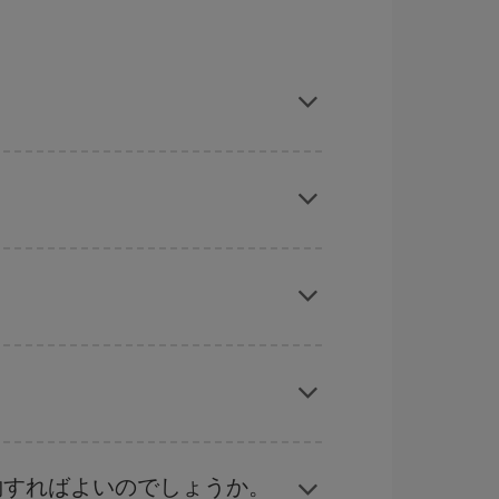
を獲得できます。 また、ご旅行の行先がまだ決
旅行予定日を入力してください。 入力した選択肢
れぞれの日付で異なる
時間帯
の航空券オプション
ーズン、イースター、学校のお休み期間はハイシ
くなります。
ル
な計画です。通常の場合、
できるだけ早い時期
ることができます。
約すればよいのでしょうか。