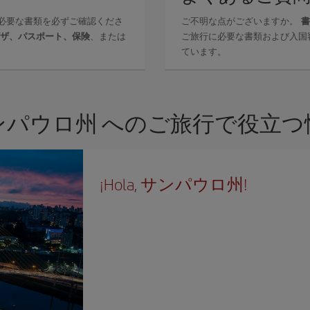
必要な書類を必ずご確認くださ
ご不明な点がございますか。
書
ザ、パスポート、保険
、または
ご旅行に必要な書類および入国
ています。
ンパウロ州 へのご旅行で役立つ
¡Hola, サンパウロ州!