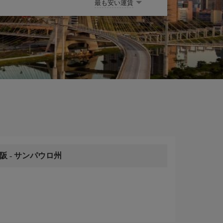
最も安い運賃
大阪
-
サンパウロ州