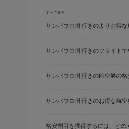
すべて展開
サンパウロ州 行きのよりお得
ハイシーズンを避け、早めに購入し、往復便の日
まっていない場合には、Iberiaのキャンペー
サンパウロ州 行きのフライト
どの日付に出発すれば最もお得かを見つけるには
だけではなく、往路および復路で
近い日付の格安
サンパウロ州 行きの航空券の
を探すことでより格安な運賃の航空券が見つかる
ハイシーズンを避けて
のご旅行では、より格安な
ーズンです。 また、週末のご旅行をお考えなら
サンパウロ州 行きのお得な航
格安航空券は曜日に関わらず見つかることがあり
に予約した航空券がより格安となります。 また
格安割引を獲得するには、どの