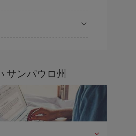
応じます。 このため、
格安航空券
を獲得するには
では、最安値の航空券を取得できます。
 サンパウロ州
問