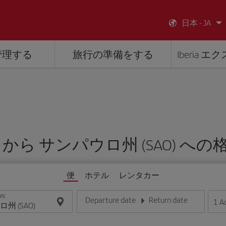
日本 - JA
管理する
旅行の準備をする
Iberia 
0 ¥ から サンパウロ州 (SAO) へ
便
ホテル
レンタカー
ON
Departure date
Return date
1
A
日/月/年の形式で日付を入力してください
日/月/年の形式で日付を入力