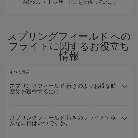
向けのシャトル サービスを提供しています。
スプリングフィールド への
フライトに関するお役立ち
情報
すべて展開
スプリングフィールド 行きのよりお得な航
空券を獲得するには。
ハイシーズンを避け、早めに購入し、往復便の日付や時間帯にフ
レキシブルになることで、格安航空券が見つかり、お得な運賃を
スプリングフィールド 行きのフライトで格
安な日付はいつですか。
獲得できます。 また、ご旅行の行先がまだ決まっていない場合に
は、Iberiaのキャンペーンのおすすめをご覧ください。より格安な
航空券が必ず見つかります。