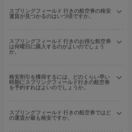
どの日付に出発すれば最もお得かを見つけるには、
格安航空券検
索機能
をご利用いただくことが簡単です。 出発地、行先、ご旅行
スプリングフィールド 行きの航空券の格安
運賃が見つかるのはいつ頃ですか。
予定日を入力してください。 入力した選択肢だけではなく、往路
および復路で
近い日付の格安航空券
も表示されるため、お得な運
賃を見つけることができます。 また、それぞれの日付で異なる
時
ハイシーズンを避けて
のご旅行では、より格安な航空券を取得で
間帯
の航空券オプションを探すことでより格安な運賃の航空券が
きます。 目的地にもよりますが、通常に場合、クリスマスシーズ
スプリングフィールド 行きのお得な航空券
見つかることがあります。
は何曜日に購入するのがよいのでしょう
ン、イースター、学校のお休み期間はハイシーズンです。 また、
か。
週末のご旅行をお考えなら
出来るだけ早い時期
に航空券をご購入
いただくことで、格安運賃が見つけやすくなります。
格安航空券は曜日に関わらず見つかることがあります。 お得な航
空券を見つけるためのヒントは、
早めのご予約とフレキシブル
な
格安割引を獲得するには、どのくらい早い
時期にスプリングフィールド行きの航空券
計画です。通常の場合、
できるだけ早い時期
に予約した航空券が
を予約すればよいのでしょうか。
より格安となります。 また、日付や時間帯をあまり固定せずに探
したほうが、
よりお得な航空券を選択
することができます。
早い時期のご予約
で、格安航空券が見つかります。 運賃は各便の
空席数および格安運賃（エコノミー）のご利用可能な残数に応じ
スプリングフィールド 行きの航空券ではど
の運賃が最も格安ですか。
ます。 このため、
格安航空券
を獲得するには早い時期でのご購入
が
とても重要
です。