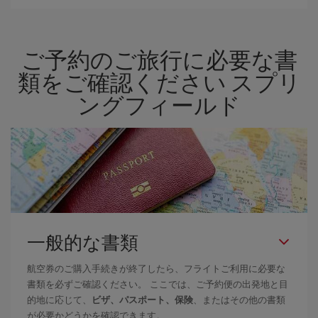
Iberiaでは、お客様のご旅行のニーズに応じたさまざまな運賃をご
用意することで格安価格を保証しています。 Básica運賃では、最
安値の航空券を取得できます。
ご予約のご旅行に必要な書
類をご確認ください スプリ
ングフィールド
一般的な書類
航空券のご購入手続きが終了したら、フライトご利用に必要な
書類を必ずご確認ください。 ここでは、ご予約便の出発地と目
的地に応じて、
ビザ、パスポート、保険
、またはその他の書類
が必要かどうかを確認できます。