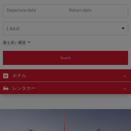
Departure date
Return date
1
Adult
My dates are flexible
My dates are flexible
最も安い運賃
1
+
Adult
August
August
2026
2026
From 24 years of age up until turning 65
Search
Lunes
Lunes
Martes
Martes
Miércoles
Miércoles
Jueves
Jueves
Viernes
Viernes
Sábado
Sábado
Domingo
Domingo
Su
Su
Mo
Mo
Tu
Tu
We
We
Th
Th
Fr
Fr
Sa
Sa
0
+
Child
From 2 years of age up until turning 11
ホテル
1
1
2
2
3
3
4
4
5
5
6
6
7
7
8
8
0
+
Infant
レンタカー
9
9
10
10
11
11
12
12
13
13
14
14
15
15
Up until turning 2 years of age
16
16
17
17
18
18
19
19
20
20
21
21
22
22
23
23
24
24
25
25
26
26
27
27
28
28
29
29
30
30
31
31