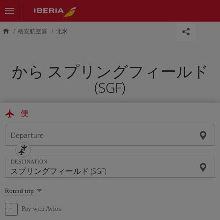
Skip to main content
格安航空券
北米
から スプリングフィールド
(SGF)
便
Departure
DESTINATION
Select
Round trip
one
option
Pay with Avios