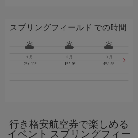
スプリングフィールド での時間
１月
２月
３月
-2º
/
-11º
-1º
/
-9º
4º
/
-5º
行き格安航空券で楽しめる
イベント スプリングフィー