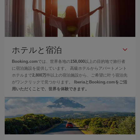
ホテルと宿泊
Booking.com
では、世界各地の
158,000
以上の目的地で旅行者
に宿泊施設を提供しています。 高級ホテルからアパートメント
ホテルまで
2,800万
件以上の宿泊施設から、ご希望に叶う宿泊先
がワンクリックで見つかります。
IberiaとBooking.comをご活
用いただくことで、世界を体験できます。