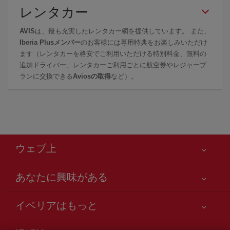
レンタカー
AVIS
は、最も充実したレンタカー網を提供しています。 また、
Iberia Plusメンバー
のお客様には専用特典をお楽しみいただけ
ます（レンタカーを格安でご利用いただける特別料金、無料の
追加ドライバー、レンタカーご利用ごとに航空券やレジャープ
ランに交換できる
Aviosの取得
など）。
ウェブ上
あなたに興味がある
お客様の安全が第一です
イベリアはもっと
アクセシビリティの宣言
ニュースと最新情報
サービスのお約束