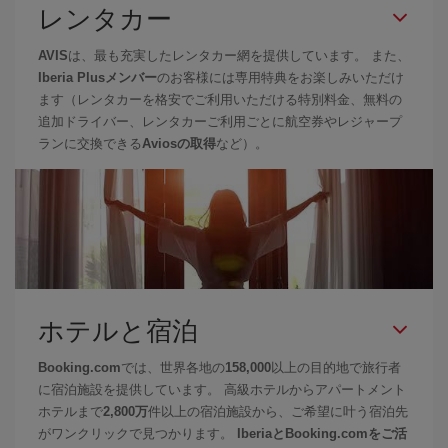
レンタカー
AVIS
は、最も充実したレンタカー網を提供しています。 また、
Iberia Plusメンバー
のお客様には専用特典をお楽しみいただけ
ます（レンタカーを格安でご利用いただける特別料金、無料の
追加ドライバー、レンタカーご利用ごとに航空券やレジャープ
ランに交換できる
Aviosの取得
など）。
ホテルと宿泊
Booking.com
では、世界各地の
158,000
以上の目的地で旅行者
に宿泊施設を提供しています。 高級ホテルからアパートメント
ホテルまで
2,800万
件以上の宿泊施設から、ご希望に叶う宿泊先
がワンクリックで見つかります。
IberiaとBooking.comをご活