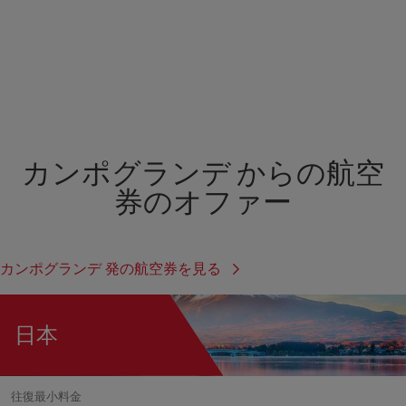
カンポグランデ からの航空
券のオファー
カンポグランデ 発の航空券を見る
日本
往復最小料金