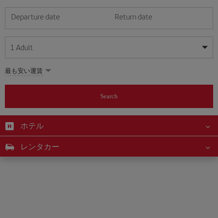
Departure date
Return date
1
Adult
My dates are flexible
My dates are flexible
最も安い運賃
1
+
Adult
August
August
2026
2026
From 24 years of age up until turning 65
Search
Lunes
Lunes
Martes
Martes
Miércoles
Miércoles
Jueves
Jueves
Viernes
Viernes
Sábado
Sábado
Domingo
Domingo
Su
Su
Mo
Mo
Tu
Tu
We
We
Th
Th
Fr
Fr
Sa
Sa
0
+
Child
From 2 years of age up until turning 11
ホテル
1
1
2
2
3
3
4
4
5
5
6
6
7
7
8
8
0
+
Infant
レンタカー
9
9
10
10
11
11
12
12
13
13
14
14
15
15
Up until turning 2 years of age
16
16
17
17
18
18
19
19
20
20
21
21
22
22
23
23
24
24
25
25
26
26
27
27
28
28
29
29
30
30
31
31