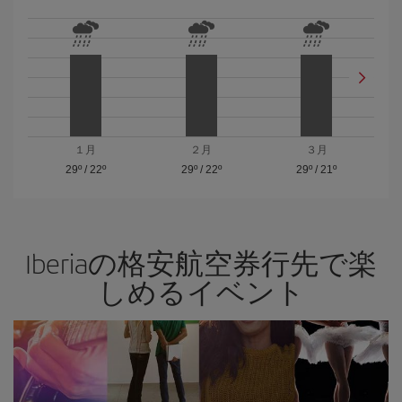
１月
２月
３月
29º
/
22º
29º
/
22º
29º
/
21º
Iberiaの格安航空券行先で楽
しめるイベント