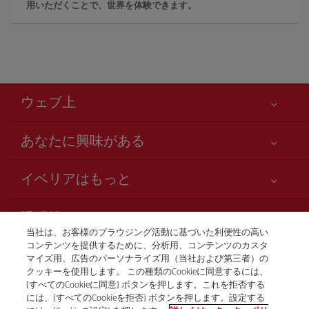
用いただくことで、世界を体験できます。
ウェブ上
あなたに興味がある
お客様の安全が第一です
イベリアはもっと
アクセシビリティの宣言
ニュースと最新情報
サービスのお約束
透明性
イベリアグループ
Iberia.com サイトマップ
当社は、お客様のブラウジング活動に基づいた利便性の高い
利用規約
コンテンツを提供するために、分析用、コンテンツのカスタ
株主および投資家向け情報
お電話での航空券販売
マイズ用、広告のパーソナライズ用（当社および第三者）の
運送約款
+81 0 3 3298 5238
Iberia の提携航空会社
クッキーを使用します。 この種類のCookieに同意するには、
[すべてのCookieに同意] ボタンを押します。これを拒否する
ご搭乗者の権利
British Airways
Tokio
には、[すべてのCookieを拒否] ボタンを押します。設定する
プログラム Club Iberia の一般規約
月曜日～金曜日、午前9時～午後5時（スペイン語、英語、日