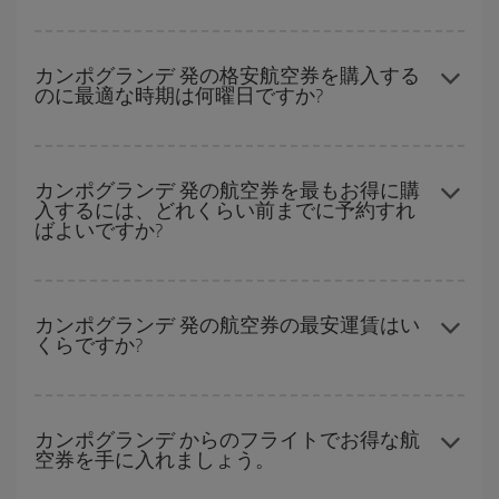
および復路で
近い日付の格安航空券
も表示されるため、お得な運
賃を見つけることができます。 また、それぞれの日付で異なる
時
ハイシーズンを避けて
のご旅行では、より格安な航空券を取得で
間帯
の航空券オプションを探すことでより格安な運賃の航空券が
きます。 目的地にもよりますが、通常に場合、クリスマスシーズ
カンポグランデ 発の格安航空券を購入する
見つかることがあります。
のに最適な時期は何曜日ですか?
ン、イースター、学校のお休み期間はハイシーズンです。 また、
週末のご旅行をお考えなら
出来るだけ早い時期
に航空券をご購入
いただくことで、格安運賃が見つけやすくなります。
格安航空券は曜日に関わらず見つかることがあります。 お得な航
空券を見つけるためのヒントは、
早めのご予約とフレキシブル
な
カンポグランデ 発の航空券を最もお得に購
入するには、どれくらい前までに予約すれ
計画です。通常の場合、
できるだけ早い時期
に予約した航空券が
ばよいですか?
より格安となります。 また、日付や時間帯をあまり固定せずに探
したほうが、
よりお得な航空券を選択
することができます。
早い時期のご予約
で、格安航空券が見つかります。 運賃は各便の
空席数および格安運賃（エコノミー）のご利用可能な残数に応じ
カンポグランデ 発の航空券の最安運賃はい
くらですか?
ます。 このため、
格安航空券
を獲得するには早い時期でのご購入
が
とても重要
です。
Iberiaでは、お客様のご旅行のニーズに応じたさまざまな運賃をご
用意することで格安価格を保証しています。 Básica運賃では、最
カンポグランデ からのフライトでお得な航
空券を手に入れましょう。
安値の航空券を取得できます。