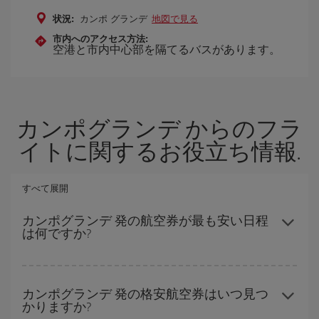
状況:
カンポ グランデ
地図で見る
市内へのアクセス方法:
空港と市内中心部を隔てるバスがあります。
カンポグランデ からのフラ
イトに関するお役立ち情報.
すべて展開
カンポグランデ 発の航空券が最も安い日程
は何ですか?
どの日付に出発すれば最もお得かを見つけるには、
格安航空券検
索機能
をご利用いただくことが簡単です。 出発地、行先、ご旅行
カンポグランデ 発の格安航空券はいつ見つ
かりますか?
予定日を入力してください。 入力した選択肢だけではなく、往路