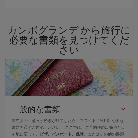
ハイシーズンを避け、早めに購入し、往復便の日付や時間帯にフ
レキシブルになることで、格安航空券が見つかり、お得な運賃を
獲得できます。 また、ご旅行の行先がまだ決まっていない場合に
カンポグランデ から旅行に
は、Iberiaのキャンペーンのおすすめをご覧ください。より格安な
航空券が必ず見つかります。
必要な書類を見つけてくだ
さい
一般的な書類
航空券のご購入手続きが終了したら、フライトご利用に必要な
書類を必ずご確認ください。 ここでは、ご予約便の出発地と目
的地に応じて、
ビザ、パスポート、保険
、またはその他の書類