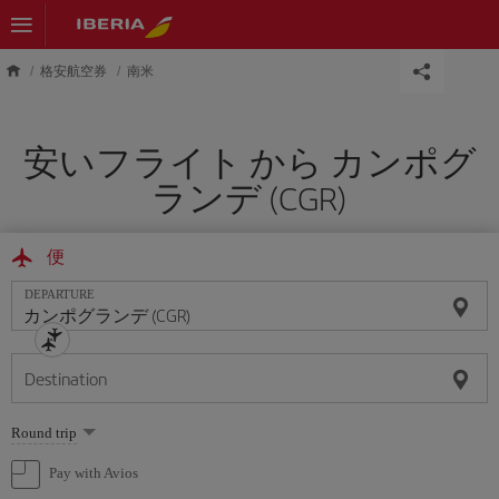
Skip to main content
格安航空券
南米
安いフライト から カンポグ
ランデ (CGR)
便
DEPARTURE
Destination
Select
Round trip
one
option
Pay with Avios