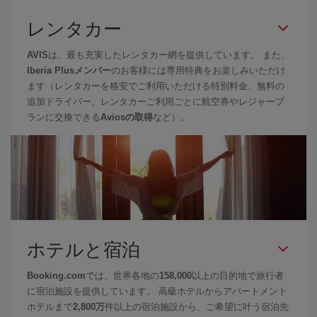
レンタカー
AVIS
は、最も充実したレンタカー網を提供しています。 また、
Iberia Plusメンバー
のお客様には専用特典をお楽しみいただけ
ます（レンタカーを格安でご利用いただける特別料金、無料の
追加ドライバー、レンタカーご利用ごとに航空券やレジャープ
ランに交換できる
Aviosの取得
など）。
ホテルと宿泊
Booking.com
では、世界各地の
158,000
以上の目的地で旅行者
に宿泊施設を提供しています。 高級ホテルからアパートメント
ホテルまで
2,800万
件以上の宿泊施設から、ご希望に叶う宿泊先