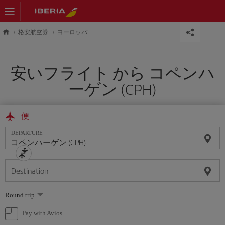
Skip to main content
格安航空券
ヨーロッパ
安いフライト から コペンハ
ーゲン (CPH)
便
DEPARTURE
Destination
Select
Round trip
one
option
Pay with Avios