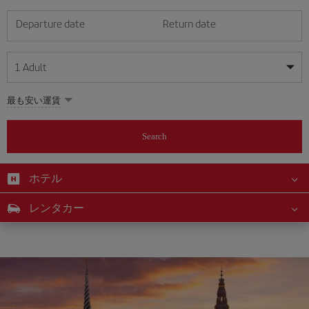
Departure date
Return date
1
Adult
My dates are flexible
My dates are flexible
最も安い運賃
1
+
Adult
August
August
2026
2026
From 24 years of age up until turning 65
Search
Lunes
Lunes
Martes
Martes
Miércoles
Miércoles
Jueves
Jueves
Viernes
Viernes
Sábado
Sábado
Domingo
Domingo
Su
Su
Mo
Mo
Tu
Tu
We
We
Th
Th
Fr
Fr
Sa
Sa
0
+
Child
From 2 years of age up until turning 11
ホテル
1
1
2
2
3
3
4
4
5
5
6
6
7
7
8
8
0
+
Infant
レンタカー
9
9
10
10
11
11
12
12
13
13
14
14
15
15
Up until turning 2 years of age
16
16
17
17
18
18
19
19
20
20
21
21
22
22
23
23
24
24
25
25
26
26
27
27
28
28
29
29
30
30
31
31