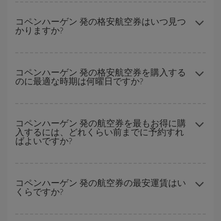
どの日付に出発すれば最もお得かを見つけるには、
格安航空券検
索機能
をご利用いただくことが簡単です。 出発地、行先、ご旅行
コペンハーゲン 発の格安航空券はいつ見つ
かりますか?
予定日を入力してください。 入力した選択肢だけではなく、往路
および復路で
近い日付の格安航空券
も表示されるため、お得な運
賃を見つけることができます。 また、それぞれの日付で異なる
時
ハイシーズンを避けて
のご旅行では、より格安な航空券を取得で
間帯
の航空券オプションを探すことでより格安な運賃の航空券が
きます。 目的地にもよりますが、通常に場合、クリスマスシーズ
コペンハーゲン 発の格安航空券を購入する
見つかることがあります。
のに最適な時期は何曜日ですか?
ン、イースター、学校のお休み期間はハイシーズンです。 また、
週末のご旅行をお考えなら
出来るだけ早い時期
に航空券をご購入
いただくことで、格安運賃が見つけやすくなります。
格安航空券は曜日に関わらず見つかることがあります。 お得な航
空券を見つけるためのヒントは、
早めのご予約とフレキシブル
な
コペンハーゲン 発の航空券を最もお得に購
入するには、どれくらい前までに予約すれ
計画です。通常の場合、
できるだけ早い時期
に予約した航空券が
ばよいですか?
より格安となります。 また、日付や時間帯をあまり固定せずに探
したほうが、
よりお得な航空券を選択
することができます。
早い時期のご予約
で、格安航空券が見つかります。 運賃は各便の
空席数および格安運賃（エコノミー）のご利用可能な残数に応じ
コペンハーゲン 発の航空券の最安運賃はい
くらですか?
ます。 このため、
格安航空券
を獲得するには早い時期でのご購入
が
とても重要
です。
Iberiaでは、お客様のご旅行のニーズに応じたさまざまな運賃をご