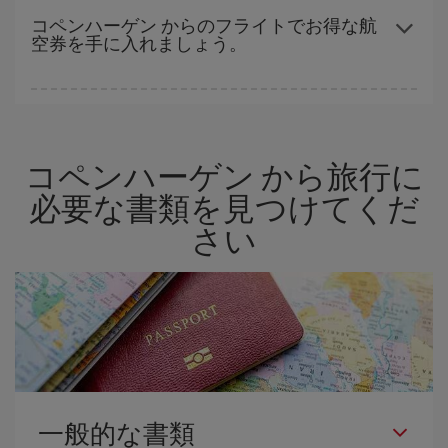
用意することで格安価格を保証しています。 Básica運賃では、最
コペンハーゲン からのフライトでお得な航
空券を手に入れましょう。
安値の航空券を取得できます。
ハイシーズンを避け、早めに購入し、往復便の日付や時間帯にフ
レキシブルになることで、格安航空券が見つかり、お得な運賃を
獲得できます。 また、ご旅行の行先がまだ決まっていない場合に
コペンハーゲン から旅行に
は、Iberiaのキャンペーンのおすすめをご覧ください。より格安な
航空券が必ず見つかります。
必要な書類を見つけてくだ
さい
一般的な書類