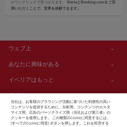
がワンクリックで見つかります。
IberiaとBooking.comをご活
用いただくことで、世界を体験できます。
ウェブ上
あなたに興味がある
お客様の安全が第一です
イベリアはもっと
アクセシビリティの宣言
ニュースと最新情報
サービスのお約束
透明性
イベリアグループ
Iberia.com サイトマップ
当社は、お客様のブラウジング活動に基づいた利便性の高い
利用規約
コンテンツを提供するために、分析用、コンテンツのカスタ
株主および投資家向け情報
お電話での航空券販売
マイズ用、広告のパーソナライズ用（当社および第三者）の
運送約款
+81 0 3 3298 5238
Iberia の提携航空会社
クッキーを使用します。 この種類のCookieに同意するには、
[すべてのCookieに同意] ボタンを押します。これを拒否する
ご搭乗者の権利
British Airways
Tokio