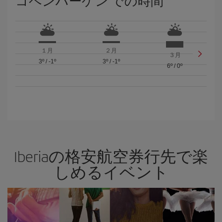
コペンハーゲン での時間
１月
２月
３月
3º
/
-1º
3º
/
-1º
6º
/
0º
Iberiaの格安航空券行先で楽
しめるイベント