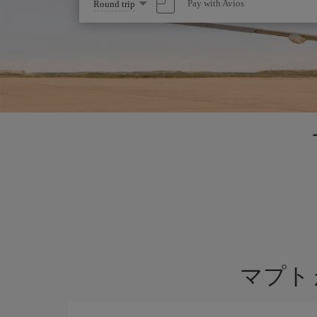
Select
Pay with Avios
Round trip
one
option
マプト