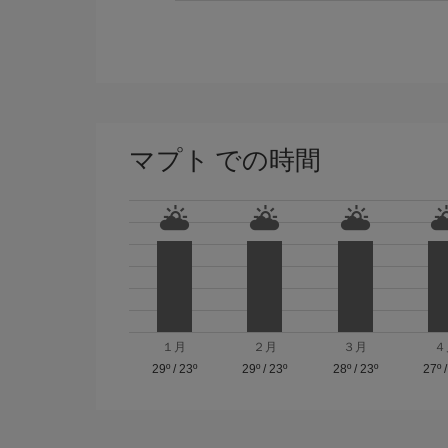
マプト での時間
１月
２月
３月
４
29º
/
23º
29º
/
23º
28º
/
23º
27º