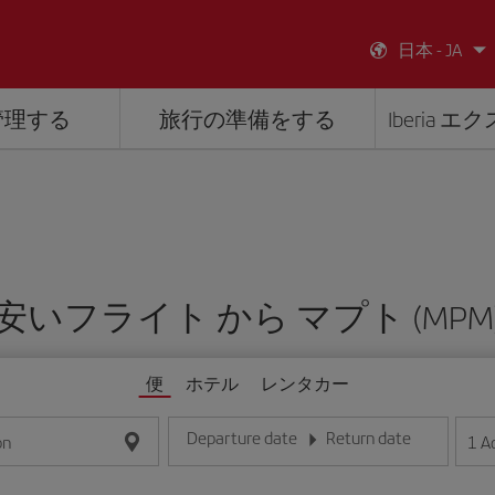
日本 - JA
管理する
旅行の準備をする
Iberia 
安いフライト から マプト (MPM
便
ホテル
レンタカー
Departure date
Return date
1
A
on
日/月/年の形式で日付を入力してください
日/月/年の形式で日付を入力