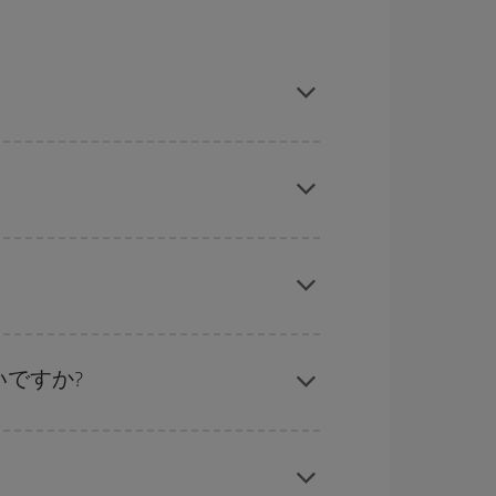
旅行予定日を入力してください。 入力した選択肢
れぞれの日付で異なる
時間帯
の航空券オプション
ーズン、イースター、学校のお休み期間はハイシ
くなります。
ル
な計画です。通常の場合、
できるだけ早い時期
ることができます。
ですか?
応じます。 このため、
格安航空券
を獲得するには