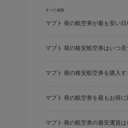
すべて展開
マプト 発の航空券が最も安い日
どの日付に出発すれば最もお得かを見つけるには
だけではなく、往路および復路で
近い日付の格安
マプト 発の格安航空券はいつ見
を探すことでより格安な運賃の航空券が見つかる
ハイシーズンを避けて
のご旅行では、より格安な
ーズンです。 また、週末のご旅行をお考えなら
マプト 発の格安航空券を購入す
格安航空券は曜日に関わらず見つかることがあり
に予約した航空券がより格安となります。 また
マプト 発の航空券を最もお得
早い時期のご予約
で、格安航空券が見つかります
早い時期でのご購入が
とても重要
です。
マプト 発の航空券の最安運賃は