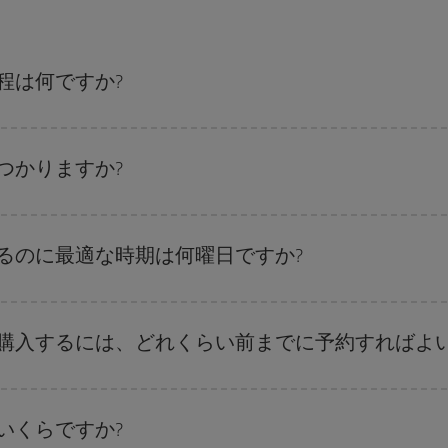
程は何ですか?
、
格安航空券検索機能
をご利用いただくことが簡単です。 出発地、行先、ご
航空券
も表示されるため、お得な運賃を見つけることができます。 また、そ
つかりますか?
ことがあります。
航空券を取得できます。 目的地にもよりますが、通常に場合、クリスマスシ
出来るだけ早い時期
に航空券をご購入いただくことで、格安運賃が見つけやす
るのに最適な時期は何曜日ですか?
ます。 お得な航空券を見つけるためのヒントは、
早めのご予約とフレキシブ
、日付や時間帯をあまり固定せずに探したほうが、
よりお得な航空券を選択
す
に購入するには、どれくらい前までに予約すればよい
。 運賃は各便の空席数および格安運賃（エコノミー）のご利用可能な残数に
いくらですか?