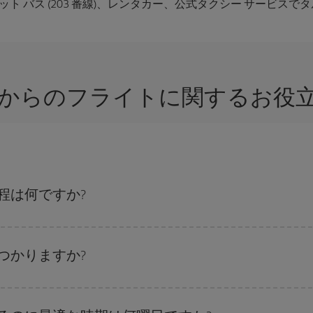
ト バス (203 番線)、レンタカー、公式タクシー サービス
 からのフライトに関するお役立
程は何ですか?
、
格安航空券検索機能
をご利用いただくことが簡単です。 出発地、行先、ご
航空券
も表示されるため、お得な運賃を見つけることができます。 また、そ
つかりますか?
ことがあります。
航空券を取得できます。 目的地にもよりますが、通常に場合、クリスマスシ
出来るだけ早い時期
に航空券をご購入いただくことで、格安運賃が見つけやす