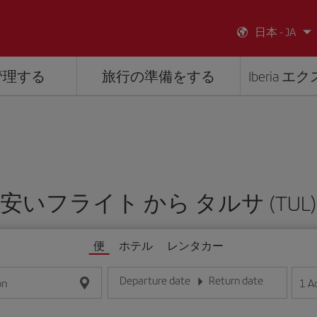
日本 - JA
管理する
旅行の準備をする
Iberia 
安いフライト から タルサ (TUL)
便
ホテル
レンタカー
Departure date
Return date
1
A
on
日/月/年の形式で日付を入力してください
日/月/年の形式で日付を入力