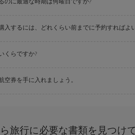
るのに最適な時期は何曜日ですか?
ます。 お得な航空券を見つけるためのヒントは、
早めのご予約とフレキシブ
、日付や時間帯をあまり固定せずに探したほうが、
よりお得な航空券を選択
す
に購入するには、どれくらい前までに予約すればよい
。 運賃は各便の空席数および格安運賃（エコノミー）のご利用可能な残数に
いくらですか?
さまざまな運賃をご用意することで格安価格を保証しています。 Básica運賃
な航空券を手に入れましょう。
付や時間帯にフレキシブルになることで、格安航空券が見つかり、お得な運賃
ンのおすすめをご覧ください。より格安な航空券が必ず見つかります。
から旅行に必要な書類を見つけ