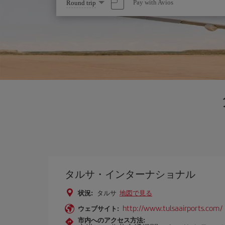
Select
Pay with Avios
Round trip
one
option
タルサ・インターナショナル
状況:
タルサ
地図で見る
http://www.tulsaairports.com/
ウェブサイト:
市内へのアクセス方法: