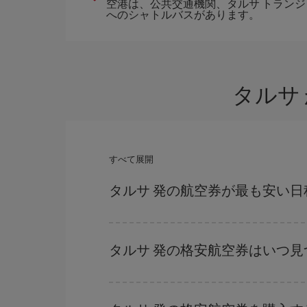
空港は、公共交通機関、タルサ トランジッ
へのシャトルバスがあります。
タルサ
すべて展開
タルサ 発の航空券が最も安い日
どの日付に出発すれば最もお得かを見つけるには
だけではなく、往路および復路で
近い日付の格安
タルサ 発の格安航空券はいつ見
を探すことでより格安な運賃の航空券が見つかる
ハイシーズンを避けて
のご旅行では、より格安な
ーズンです。 また、週末のご旅行をお考えなら