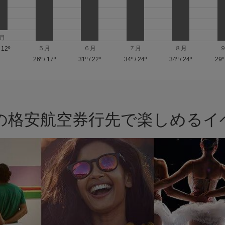
月
５月
６月
７月
８月
/
12º
26º
/
17º
31º
/
22º
34º
/
24º
34º
/
24º
29º
riaの格安航空券行先で楽しめる