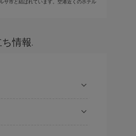
でタルサ市と結ばれています。空港近くのホテル
ち情報.
旅行予定日を入力してください。 入力した選択肢
れぞれの日付で異なる
時間帯
の航空券オプション
ーズン、イースター、学校のお休み期間はハイシ
くなります。