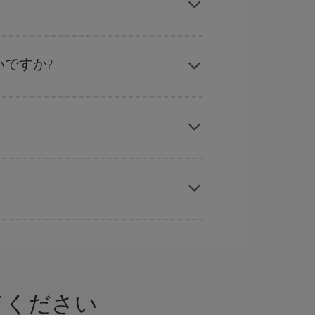
ル
な計画です。通常の場合、
できるだけ早い時期
ることができます。
ですか?
応じます。 このため、
格安航空券
を獲得するには
では、最安値の航空券を取得できます。
を獲得できます。 また、ご旅行の行先がまだ決
てください