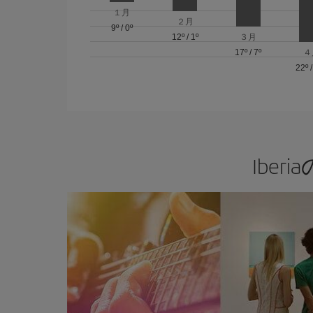
１月
２月
9º
/
0º
12º
/
1º
３月
17º
/
7º
４
22º
Ibe