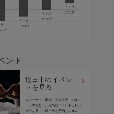
１２月
10º
/
1º
１１月
16º
/
7º
１０月
９月
23º
/
13º
/
20º
イベント
近日中のイベン
トを見る
コンサート、劇場、フェスティバル、
バレエなど…。最高なイベントカレン
ダーを見て、航空券を予約しません