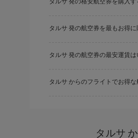
タルサ 発の格安航空券を購入す
格安航空券は曜日に関わらず見つかることがあり
に予約した航空券がより格安となります。 また
タルサ 発の航空券を最もお得
早い時期のご予約
で、格安航空券が見つかります
早い時期でのご購入が
とても重要
です。
タルサ 発の航空券の最安運賃は
Iberiaでは、お客様のご旅行のニーズに応じた
タルサ からのフライトでお得
ハイシーズンを避け、早めに購入し、往復便の日
まっていない場合には、Iberiaのキャンペー
タルサ 