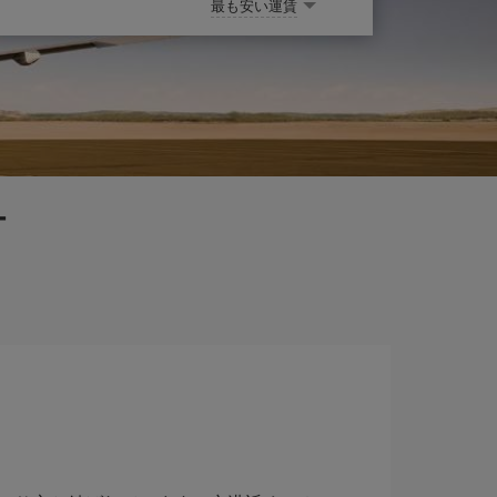
最も安い運賃
ー