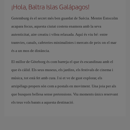
¡Hola, Baltra Islas Galápagos!
Gotemburg és el secret més ben guardat de Suècia. Mentre Estocolm
acapara focus, aquesta ciutat costera enamora amb la seva
autenticitat, aire creatiu i vibra relaxada. Aquí és viu bé: entre
tramvies, canals, cafeteries minimalistes i mercats de peix on el mar
és a un mos de distància.
El millor de Göteborg és com barreja el que és escandinau amb el
que és càlid. Els seus museus, els jardins, els festivals de cinema i
música, tot està fet amb cura. I si et ve de gust explorar, els
arxipèlags propers són com a postals en moviment. Una joia per als
que busquen bellesa sense pretensions. Viu moments únics reservant
els teus vols barats a aquesta destinació.