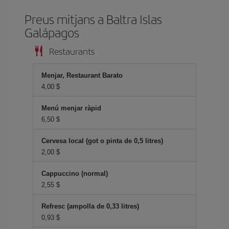
Preus mitjans a Baltra Islas
Galápagos
Restaurants
Menjar, Restaurant Barato
4,00 $
Menú menjar ràpid
6,50 $
Cervesa local (got o pinta de 0,5 litres)
2,00 $
Cappuccino (normal)
2,55 $
Refresc (ampolla de 0,33 litres)
0,93 $