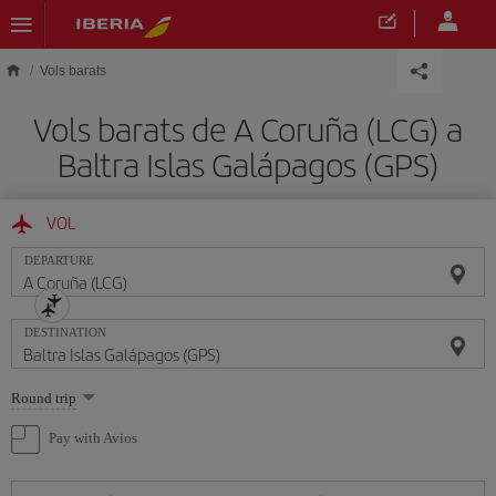
Skip to main content
Vols barats
Vols barats de A Coruña (LCG) a
Baltra Islas Galápagos (GPS)
VOL
DEPARTURE
DESTINATION
Select
Round trip
one
option
Pay with Avios