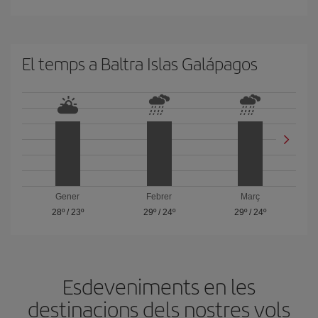
El temps a Baltra Islas Galápagos
Gener
Febrer
Març
28º
/
23º
29º
/
24º
29º
/
24º
Esdeveniments en les
destinacions dels nostres vols