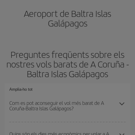
Aeroport de Baltra Islas
Galápagos
Preguntes freqüents sobre els
nostres vols barats de A Coruña -
Baltra Islas Galápagos
Amplia-ho tot
Com es pot aconseguir el vol més barat de A
Coruña-Baltra Islas Galápagos?
Podràs estalviar en el preu del bitllet d'avió de A Coruña-Baltra
Islas Galápagos-dest i obtenir el vol més barat. Per aconseguir-
Quins són els dies més econòmics per volar a A