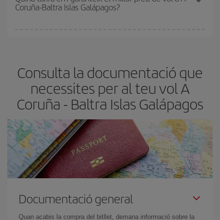
Coruña-Baltra Islas Galápagos?
de les tarifes més barates (turista). Per aquest motiu, comprar
amb antelació és
fonamental
per aconseguir
vols barats
.
A Iberia tenim diferents tarifes per garantir-te el millor preu segons
les teves necessitats de viatge. La tarifa bàsica et garanteix el vol
més barat.
Consulta la documentació que
necessites per al teu vol A
Coruña - Baltra Islas Galápagos
Documentació general
Quan acabis la compra del bitllet, demana informació sobre la