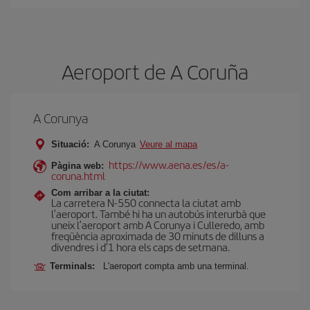
Aeroport de A Coruña
A Corunya
Situació:
A Corunya
Veure al mapa
https://www.aena.es/es/a-
Pàgina web:
coruna.html
Com arribar a la ciutat:
La carretera N-550 connecta la ciutat amb
l’aeroport. També hi ha un autobús interurbà que
uneix l’aeroport amb A Corunya i Culleredo, amb
freqüència aproximada de 30 minuts de dilluns a
divendres i d’1 hora els caps de setmana.
Terminals:
L'aeroport compta amb una terminal.