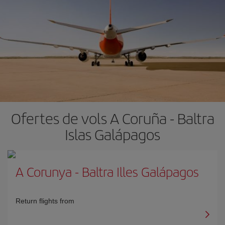
Ofertes de vols A Coruña - Baltra
Islas Galápagos
A Corunya
-
Baltra Illes Galápagos
Return flights from