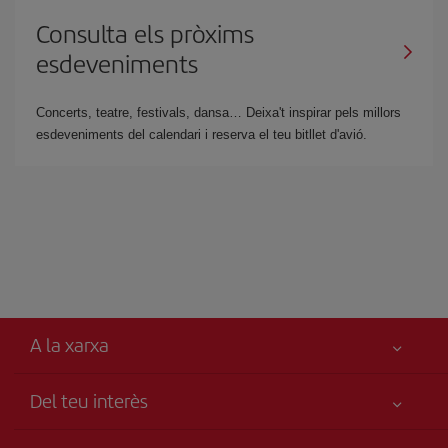
Consulta els pròxims
esdeveniments
Concerts, teatre, festivals, dansa… Deixa't inspirar pels millors
esdeveniments del calendari i reserva el teu bitllet d'avió.
A la xarxa
Del teu interès
Millor preu garantit