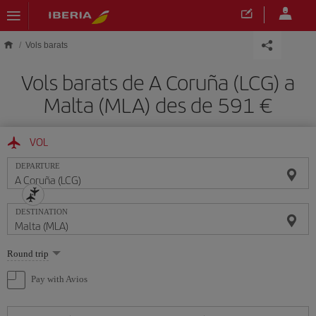
Skip to main content
Vols barats
Vols barats de A Coruña (LCG) a
Malta (MLA) des de 591
VOL
DEPARTURE
DESTINATION
Select
Round trip
one
option
Pay with Avios