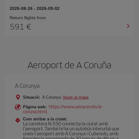
2026-08-26
-
2026-09-02
Return flights from
591
Aeroport de A Coruña
A Corunya
Situació:
A Corunya
Veure al mapa
https://www.aena.es/es/a-
Pàgina web:
coruna.html
Com arribar a la ciutat:
La carretera N-550 connecta la ciutat amb
l’aeroport. També hi ha un autobús interurbà que
uneix l’aeroport amb A Corunya i Culleredo, amb
freqüència aproximada de 30 minuts de dilluns a