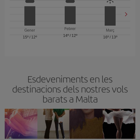
Febrer
Gener
Març
14º
/
12º
15º
/
12º
16º
/
13º
Esdeveniments en les
destinacions dels nostres vols
barats a Malta