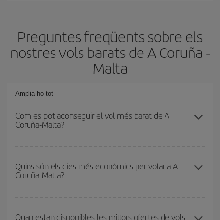
Preguntes freqüents sobre els
nostres vols barats de A Coruña -
Malta
Amplia-ho tot
Com es pot aconseguir el vol més barat de A
Coruña-Malta?
Podràs estalviar en el preu del bitllet d'avió de A Coruña-Malta-
dest i obtenir el vol més barat. Per aconseguir-ho, cal evitar les
Quins són els dies més econòmics per volar a A
Coruña-Malta?
temporades altes, comprar amb antelació i tenir flexibilitat amb les
dates i els horaris d'anada i tornada.
Per saber quins dies et sortirà més econòmic volar, només cal
que iniciïs una consulta al nostre
cercador de vols barats
.
Quan estan disponibles les millors ofertes de vols