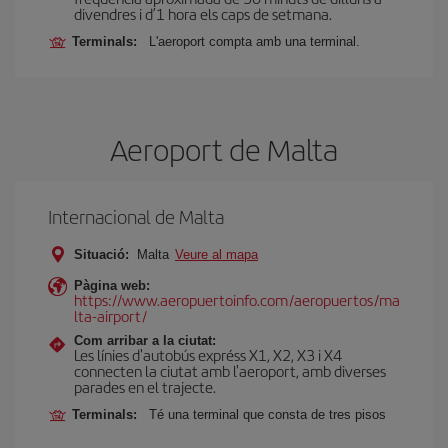
divendres i d’1 hora els caps de setmana.
Terminals:
L'aeroport compta amb una terminal.
Aeroport de Malta
Internacional de Malta
Situació:
Malta
Veure al mapa
Pàgina web:
https://www.aeropuertoinfo.com/aeropuertos/ma
lta-airport/
Com arribar a la ciutat:
Les línies d'autobús expréss X1, X2, X3 i X4
connecten la ciutat amb l'aeroport, amb diverses
parades en el trajecte.
Terminals:
Té una terminal que consta de tres pisos