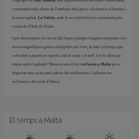
l'Hipogeu de
Hal Saflieni
, una impressionant necròpoli subterrània
construïda molt abans de l'arribada dels grecs i els fenicis a Europa i
la seva capital,
La Valeta
, amb la seva fortificació construïda pels
croats de l'Orde de Malta.
I per descomptat, les seves idíl·liques platges d'aigües turqueses i les
seves magnífiques grutes esculpides pel vent, la mar i el temps que
conviden a practicar esports com el caiac i el surf. I si ets dels qui
viatja amb el paladar? Reserva ara el teu
vol barat a Malta
per a
degustar una cuina amb sabors del mediterrani i influències
sicilianes i del nord d'Àfrica.
El temps a Malta