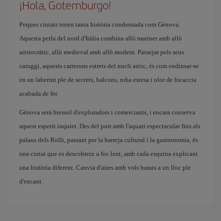
¡Hola, Gotemburgo!
Poques ciutats tenen tanta història condensada com Gènova.
Aquesta perla del nord d'Itàlia combina allò mariner amb allò
aristocràtic, allò medieval amb allò modern. Passejar pels seus
caruggi, aquests carrerons estrets del nucli antic, és com endinsar-se
en un laberint ple de secrets, balcons, roba estesa i olor de focaccia
acabada de fer.
Gènova serà bressol d'exploradors i comerciants, i encara conserva
aquest esperit inquiet. Des del port amb l'aquari espectacular fins als
palaus dels Rolli, passant per la barreja cultural i la gastronomia, és
una ciutat que es descobreix a foc lent, amb cada esquina explicant
una història diferent. Canvia d'aires amb vols barats a un lloc ple
d'encant.