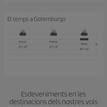
El temps a Gotemburgo
Gener
Febrer
Març
2º
/
-2º
2º
/
-3º
5º
/
-1º
Esdeveniments en les
destinacions dels nostres vols