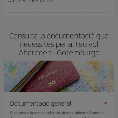
Aberdeen-Gotemburgo?
amb antelació és
fonamental
per aconseguir
vols barats
.
A Iberia tenim diferents tarifes per garantir-te el millor preu segons
les teves necessitats de viatge. La tarifa bàsica et garanteix el vol
més barat.
Consulta la documentació que
necessites per al teu vol
Aberdeen - Gotemburgo
Documentació general
Quan acabis la compra del bitllet, demana informació sobre la