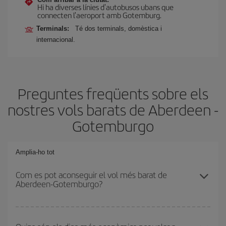
Hi ha diverses línies d'autobusos ubans que
connecten l'aeroport amb Gotemburg.
Terminals:
Té dos terminals, domèstica i
internacional.
Preguntes freqüents sobre els
nostres vols barats de Aberdeen -
Gotemburgo
Amplia-ho tot
Com es pot aconseguir el vol més barat de
Aberdeen-Gotemburgo?
Podràs estalviar en el preu del bitllet d'avió de Aberdeen-
Gotemburgo-dest i obtenir el vol més barat. Per aconseguir-ho, cal