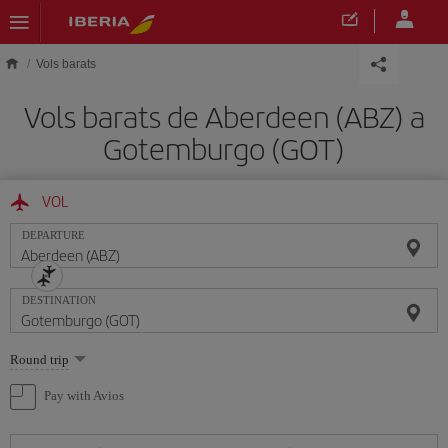
Skip to main content
Vols barats
Vols barats de Aberdeen (ABZ) a
Gotemburgo (GOT)
VOL
DEPARTURE
DESTINATION
Select
Round trip
one
option
Pay with Avios