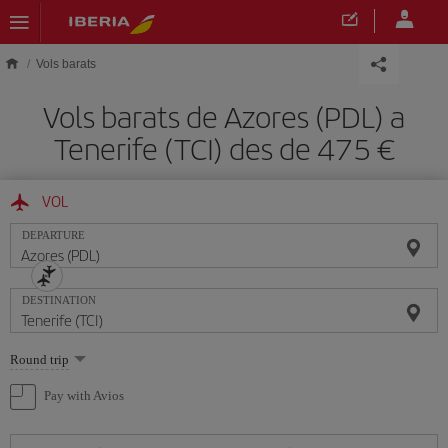
Skip to main content
Vols barats
Vols barats de Azores (PDL) a
Tenerife (TCI) des de 475
VOL
DEPARTURE
DESTINATION
Select
Round trip
one
option
Pay with Avios