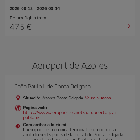
2026-09-12
-
2026-09-14
Return flights from
475
Aeroport de Azores
João Paulo II de Ponta Delgada
Situació:
Azores Ponta Delgada
Veure al mapa
Pàgina web:
https://www.aeropuertos.net/aeropuerto-juan-
pablo-ii/
Com arribar a la ciutat:
L'aeroport té una única terminal, que connecta
amb diferents punts de la ciutat de Ponta Delgada
a través d'una línia regular d'autobús. També