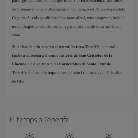
paisatges naturals, com els que ofereix el
Parc Nacional del Teide
,
on trobaràs el tercer volcà més gran del món, o els Penya-segats dels
Gegants. Si vols gaudir d'un bon bany al sol, tens platges on triar: al
nord, platges de còdols i sorra negra, al sud, les de sorra més fina i
clara.
Si ja t'has decidit, reserva el teu
vol barat a Tenerife
i apunta't
també a carrerejar pel centre
històric de Sant Cristòfor de la
Llacuna
o a divertir-te a les
Carnestoltes de Santa Cruz de
Tenerife
, de less més importants del món i tot un senyal d'identitat
de l'illa.
El temps a Tenerife