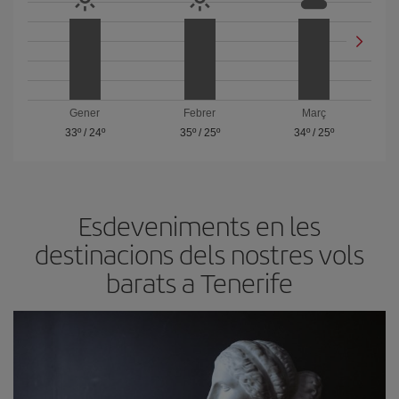
Gener
Febrer
Març
33º
/
24º
35º
/
25º
34º
/
25º
Esdeveniments en les
destinacions dels nostres vols
barats a Tenerife