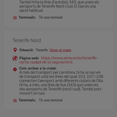
També hi ha la línia d’autobús 343, que uneix els
aeroports de Tenerife Nord i Sud. El taxi és una
opció habitual.
Terminals:
Té una terminal
Tenerife Nord
Situació:
Tenerife
Veure al mapa
https://www.aena.es/es/tenerife-
Pàgina web:
norte-ciudad-de-la-laguna.html
Com arribar a la ciutat:
A més del transport per carretera, hi ha un servei
de transport urbà les línies del qual 102, 107 i 108
connecten l'aeroport amb diferents ciutats de l'illa.
Hi ha, a més, una línia de bus (343) que uneix els
dos aeroports de Tenerife (nord i sud). També pots
moure't en taxi.
Terminals:
Té una terminal