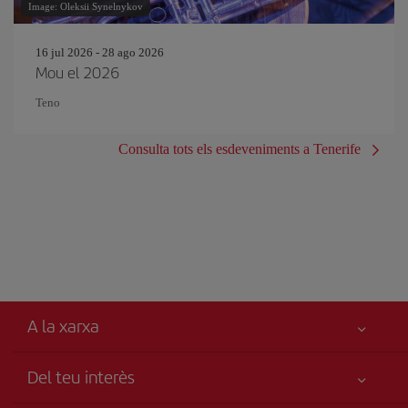
Image: Oleksii Synelnykov
16 jul 2026 - 28 ago 2026
Mou el 2026
Teno
Consulta tots els esdeveniments a Tenerife
A la xarxa
Del teu interès