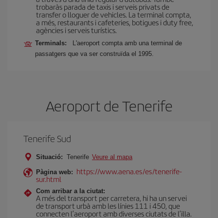
trobaràs parada de taxis i serveis privats de
transfer o lloguer de vehicles. La terminal compta,
a més, restaurants i cafeteries, botigues i duty free,
agències i serveis turístics.
Terminals:
L'aeroport compta amb una terminal de
passatgers que va ser construïda el 1995.
Aeroport de Tenerife
Tenerife Sud
Situació:
Tenerife
Veure al mapa
https://www.aena.es/es/tenerife-
Pàgina web:
sur.html
Com arribar a la ciutat:
A més del transport per carretera, hi ha un servei
de transport urbà amb les línies 111 i 450, que
connecten l’aeroport amb diverses ciutats de l’illa.