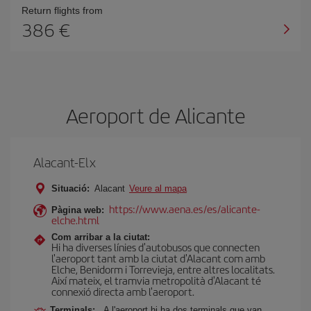
Return flights from
386
Aeroport de Alicante
Alacant-Elx
Situació:
Alacant
Veure al mapa
https://www.aena.es/es/alicante-
Pàgina web:
elche.html
Com arribar a la ciutat:
Hi ha diverses línies d'autobusos que connecten
l'aeroport tant amb la ciutat d'Alacant com amb
Elche, Benidorm i Torrevieja, entre altres localitats.
Així mateix, el tramvia metropolità d'Alacant té
connexió directa amb l'aeroport.
Terminals:
A l'aeroport hi ha dos terminals que van