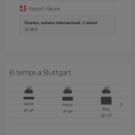
Esport i lleure
Cinema, estrena internacional, 1 seient
12,00
El temps a Stuttgart
Gener
Febrer
Març
5º
/
0º
7º
/
0º
11º
/
2º