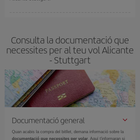
amb antelació és
fonamental
per aconseguir
vols barats
.
A Iberia tenim diferents tarifes per garantir-te el millor preu segons
les teves necessitats de viatge. La tarifa bàsica et garanteix el vol
més barat.
Consulta la documentació que
necessites per al teu vol Alicante
- Stuttgart
Documentació general
Quan acabis la compra del bitllet, demana informació sobre la
documentació que necessites per volar
. Aquí t'informaran si