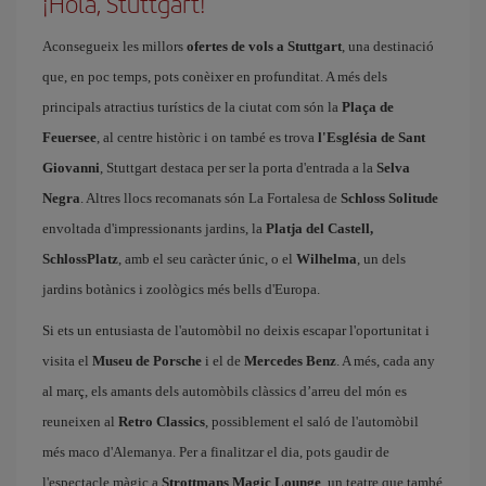
¡Hola, Stuttgart!
Aconsegueix les millors
ofertes de vols a Stuttgart
, una destinació
que, en poc temps, pots conèixer en profunditat. A més dels
principals atractius turístics de la ciutat com són la
Plaça de
Feuersee
, al centre històric i on també es trova
l'Església de Sant
Giovanni
, Stuttgart destaca per ser la porta d'entrada a la
Selva
Negra
. Altres llocs recomanats són La Fortalesa de
Schloss Solitude
envoltada d'impressionants jardins, la
Platja del Castell,
SchlossPlatz
, amb el seu caràcter únic, o el
Wilhelma
, un dels
jardins botànics i zoològics més bells d'Europa.
Si ets un entusiasta de l'automòbil no deixis escapar l'oportunitat i
visita el
Museu de Porsche
i el de
Mercedes Benz
. A més, cada any
al març, els amants dels automòbils clàssics d’arreu del món es
reuneixen al
Retro Classics
, possiblement el saló de l'automòbil
més maco d'Alemanya. Per a finalitzar el dia, pots gaudir de
l'espectacle màgic a
Strottmans Magic Lounge
, un teatre que també