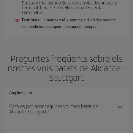
Stuttgart. La parada de taxis es troba davant de la
terminal 1 en el 3r nivell d' arribades i en la
terminal 3.
Terminals:
L'aeroport té 4 terminals dividides segons
les aerolínies que operen en aquest aeroport.
Preguntes freqüents sobre els
nostres vols barats de Alicante -
Stuttgart
Amplia-ho tot
Com es pot aconseguir el vol més barat de
Alicante-Stuttgart?
Podràs estalviar en el preu del bitllet d'avió de Alicante-Stuttgart-