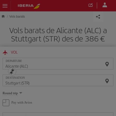
Skip to main content
Vols barats
Vols barats de Alicante (ALC) a
Stuttgart (STR) des de 386
VOL
DEPARTURE
DESTINATION
Select
Round trip
one
option
Pay with Avios