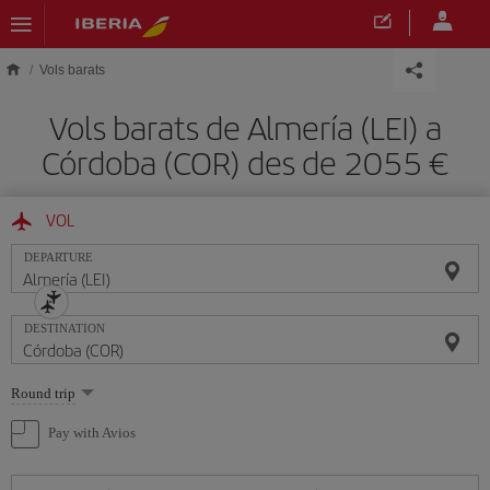
Skip to main content
Vols barats
Vols barats de Almería (LEI) a
Córdoba (COR) des de 2055
VOL
DEPARTURE
DESTINATION
Select
Round trip
one
option
Pay with Avios