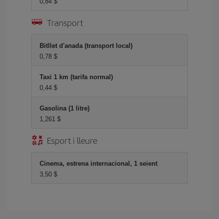
0,84 $
Transport
Bitllet d'anada (transport local)
0,78 $
Taxi 1 km (tarifa normal)
0,44 $
Gasolina (1 litre)
1,261 $
Esport i lleure
Cinema, estrena internacional, 1 seient
3,50 $