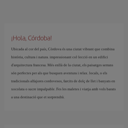
¡Hola, Córdoba!
Ubicada al cor del país, Còrdova és una ciutat vibrant que combina
història, cultura i natura. impressionant col·lecció en un edifici
d'arquitectura francesa. Més enllà de la ciutat, els paisatges serrans
són perfectes per als que busquen aventura i relax. locals, o els
tradicionals alfajores cordovesos, farcits de dolç de llet i banyats en
xocolata o sucre impalpable. Fes les maletes i viatja amb vols barats
a una destinació que et sorprendrà.