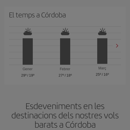
El temps a Córdoba
Març
Gener
Febrer
25º
/
16º
29º
/
19º
27º
/
18º
Esdeveniments en les
destinacions dels nostres vols
barats a Córdoba