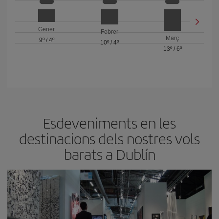
Gener
Febrer
Març
9º
/
4º
10º
/
4º
13º
/
6º
Esdeveniments en les
destinacions dels nostres vols
barats a Dublín