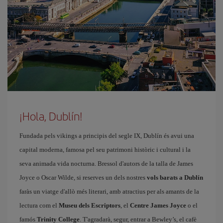
¡Hola, Dublín!
Fundada pels vikings a principis del segle IX, Dublín és avui una
capital moderna, famosa pel seu patrimoni històric i cultural i la
seva animada vida nocturna. Bressol d'autors de la talla de James
Joyce o Oscar Wilde, si reserves un dels nostres
vols barats a Dublín
faràs un viatge d'allò més literari, amb atractius per als amants de la
lectura com el
Museu dels Escriptors
, el
Centre James Joyce
o el
famós
Trinity College
. T'agradarà, segur, entrar a Bewley’s, el cafè