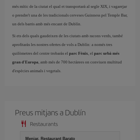
més mític de la ciutat el qual et transportarà al segle XIX, i vagarejar
o prendre't una de les tradicionals cerveses Guinness pel Temple Bar,
un dels barris amb més encant de Dublín.
Si ets dels quals gaudeixen de les ciutats amb racons verds, també
aprofitaràs les nostres ofertes de vols a Dublín: a només tres
quilòmetres del centre trobaràs el
parc Fènix
, el
parc urbà més
gran d'Europa
, amb més de 700 hectàrees on conviuen multitud
d'espècies animals i vegetals.
Preus mitjans a Dublín
Restaurants
Menjar, Restaurant Barato