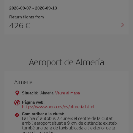
2026-09-07
-
2026-09-13
Return flights from
426
Aeroport de Almería
Almeria
Situació:
Almeria
Veure al mapa
Pàgina web:
https://www.aena.es/es/almeria.html
Com arribar a la ciutat:
La línia d' autobus 22 uneix el centre de la ciutat
amb l' aeroport situat a 9 km. de distància; existeix
també una para de taxis ubicada a l' exterior de la
zona d' arribades.