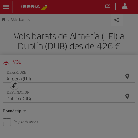
Skip to main content
Vols barats
Vols barats de Almería (LEI) a
Dublín (DUB) des de 426
VOL
DEPARTURE
DESTINATION
Select
Round trip
one
option
Pay with Avios