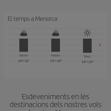
El temps a Menorca
Gener
Febrer
Març
13º
/
11º
13º
/
10º
14º
/
12º
Esdeveniments en les
destinacions dels nostres vols