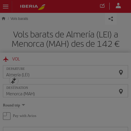
Skip to main content
Vols barats
Vols barats de Almería (LEI) a
Menorca (MAH) des de 142
VOL
DEPARTURE
DESTINATION
Select
Round trip
one
option
Pay with Avios