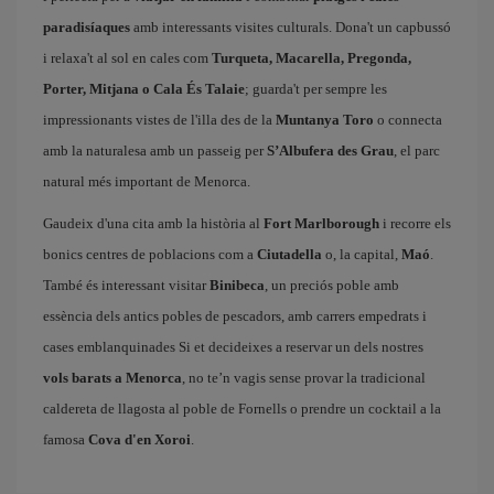
paradisíaques
amb interessants visites culturals. Dona't un capbussó
i relaxa't al sol en cales com
Turqueta, Macarella, Pregonda,
Porter, Mitjana o Cala És Talaie
; guarda't per sempre les
impressionants vistes de l'illa des de la
Muntanya Toro
o connecta
amb la naturalesa amb un passeig per
S’Albufera des Grau
, el parc
natural més important de Menorca.
Gaudeix d'una cita amb la història al
Fort Marlborough
i recorre els
bonics centres de poblacions com a
Ciutadella
o, la capital,
Maó
.
També és interessant visitar
Binibeca
, un preciós poble amb
essència dels antics pobles de pescadors, amb carrers empedrats i
cases emblanquinades Si et decideixes a reservar un dels nostres
vols barats a Menorca
, no te’n vagis sense provar la tradicional
caldereta de llagosta al poble de Fornells o prendre un cocktail a la
famosa
Cova d'en Xoroi
.