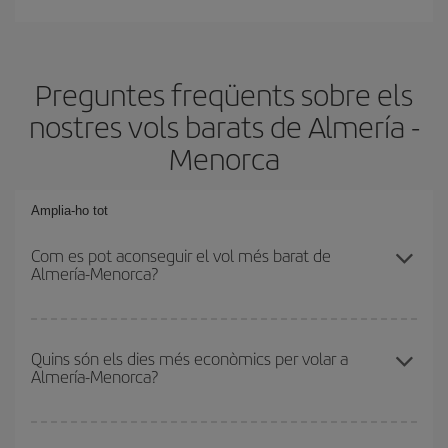
Preguntes freqüents sobre els
nostres vols barats de Almería -
Menorca
Amplia-ho tot
Com es pot aconseguir el vol més barat de
Almería-Menorca?
Podràs estalviar en el preu del bitllet d'avió de Almería-Menorca-
dest i obtenir el vol més barat. Per aconseguir-ho, cal evitar les
Quins són els dies més econòmics per volar a
Almería-Menorca?
temporades altes, comprar amb antelació i tenir flexibilitat amb les
dates i els horaris d'anada i tornada.
Per saber quins dies et sortirà més econòmic volar, només cal