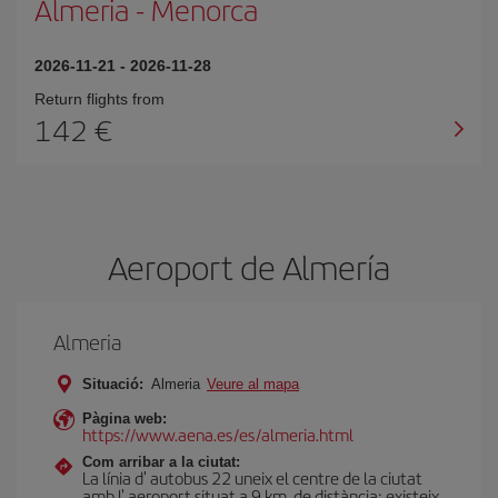
Almeria
-
Menorca
2026-11-21
-
2026-11-28
Return flights from
142
Aeroport de Almería
Almeria
Situació:
Almeria
Veure al mapa
Pàgina web:
https://www.aena.es/es/almeria.html
Com arribar a la ciutat:
La línia d' autobus 22 uneix el centre de la ciutat
amb l' aeroport situat a 9 km. de distància; existeix