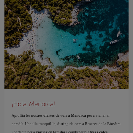
¡Hola, Menorca!
Aprofita les nostres
ofertes de vols a Menorca
per a aterrar al
paradís. Una illa tranquil·la, distingida com a Reserva de la Biosfera
i perfecta per a
viatjar en família
i combinar
platges i cales