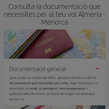
Consulta la documentació que
barats et sortiran. A més, si tens flexibilitat amb les dates i els
horaris del viatge, podràs
triar el preu més barat.
necessites per al teu vol Almería -
Menorca
Documentació general
Quan acabis la compra del bitllet, demana informació sobre la
documentació que necessites per volar
. Aquí t'informaran si
necessites un
visat, el passaport, una assegurança
o
qualsevol altre document, en funció de l'origen i la destinació
del teu vol.