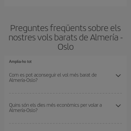
Preguntes freqüents sobre els
nostres vols barats de Almería -
Oslo
Amplia-ho tot
Com es pot aconseguir el vol més barat de
Almería-Oslo?
Podràs estalviar en el preu del bitllet d'avió de Almería-Oslo-dest i
obtenir el vol més barat. Per aconseguir-ho, cal evitar les
Quins són els dies més econòmics per volar a
Almería-Oslo?
temporades altes, comprar amb antelació i tenir flexibilitat amb les
dates i els horaris d'anada i tornada.
Per saber quins dies et sortirà més econòmic volar, només cal