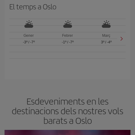
El temps a Oslo
Gener
Febrer
Març
-3º
/
-7º
-1º
/
-7º
3º
/
-4º
Esdeveniments en les
destinacions dels nostres vols
barats a Oslo