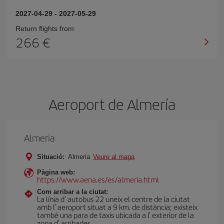
2027-04-29
-
2027-05-29
Return flights from
266
Aeroport de Almería
Almeria
Situació:
Almeria
Veure al mapa
Pàgina web:
https://www.aena.es/es/almeria.html
Com arribar a la ciutat:
La línia d' autobus 22 uneix el centre de la ciutat
amb l' aeroport situat a 9 km. de distància; existeix
també una para de taxis ubicada a l' exterior de la
zona d' arribades.