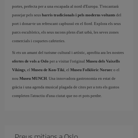
portes, perfecta per a una escapada al nord d'Europa. T'encantarà
passejar pels seus
barris tradicionals i pels moderns voltants
del
port i donar-te un refrescant capbussó en el fiord. Explora els seus
parcs escultòrics, els seus racons plens d'art urbà, les seves zones
comercials i coquetes cafeteries.
Si ets un amant del turisme cultural i artístic, aprofita ara les nostres
ofertes de vols a Oslo
per a visitar l'original
Museu dels Vaixells
Vikings
, el
Museu de Kon-Tiki
, el
Museu Folklòric Noruec
o el
nou
Museu MUNCH
. Una innovadora gastronomia en estat de
gràcia i una agenda musical plagada de cites per a tots els gustos
completen l'atractiu d'una ciutat que no et pots perdre.
Preus mitjans a Oslo