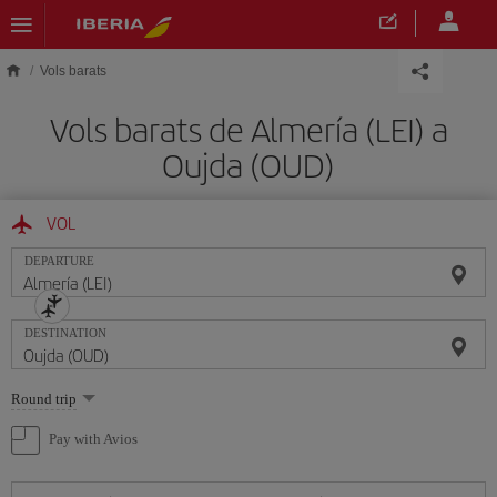
Skip to main content
Vols barats
Vols barats de Almería (LEI) a
Oujda (OUD)
VOL
DEPARTURE
DESTINATION
Select
Round trip
one
option
Pay with Avios