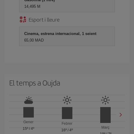
14,495 M
Esport i lleure
Cinema, estrena internacional, 1 seient
65,00 MAD
El temps a Oujda
Gener
Febrer
Març
15º
/
4º
16º
/
4º
19º
/
7º