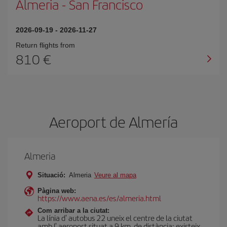
Almeria
-
San Francisco
2026-09-19
-
2026-11-27
Return flights from
810
Aeroport de Almería
Almeria
Situació:
Almeria
Veure al mapa
Pàgina web:
https://www.aena.es/es/almeria.html
Com arribar a la ciutat:
La línia d' autobus 22 uneix el centre de la ciutat
amb l' aeroport situat a 9 km. de distància; existeix