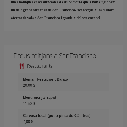
unes boniques cases alineades d'estil victorià que s'han erigit com
un dels grans atractius de San Francisco. Aconsegueix les millors
ofertes de vols a San Francisco
i gaudeix del seu encant!
Preus mitjans a SanFrancisco
Restaurants
Menjar, Restaurant Barato
20,00 $
Menú menjar ràpid
11,50 $
Cervesa local (got o pinta de 0,5 litres)
7,00 $