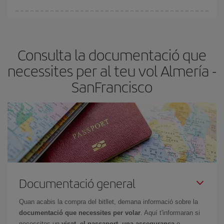
A Iberia tenim diferents tarifes per garantir-te el millor preu segons
les teves necessitats de viatge. La tarifa bàsica et garanteix el vol
més barat.
Consulta la documentació que
necessites per al teu vol Almería -
SanFrancisco
Documentació general
Quan acabis la compra del bitllet, demana informació sobre la
documentació que necessites per volar
. Aquí t'informaran si
necessites un
visat, el passaport, una assegurança
o