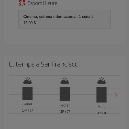
Esport i lleure
Cinema, estrena internacional, 1 seient
15,00 $
El temps a SanFrancisco
Gener
Febrer
Març
14º
/
6º
15º
/
7º
16º
/
8º