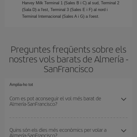
Harvey Milk Terminal 1 (Sales B i C) al sud, Terminal 2
(Sala D) a l'est, Terminal 3 (Sales E i F) al nord i
Terminal Internacional (Sales A i G) a l'oest.
Preguntes freqüents sobre els
nostres vols barats de Almería -
SanFrancisco
Amplia-ho tot
Com es pot aconseguir el vol més barat de
Almería-SanFrancisco?
Podràs estalviar en el preu del bitllet d'avió de Almería-
SanFrancisco-dest i obtenir el vol més barat. Per aconseguir-ho,
Quins són els dies més econòmics per volar a
Almería-SanFrancisco?
cal evitar les temporades altes, comprar amb antelació i tenir