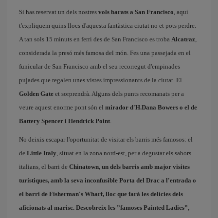
Si has reservat un dels nostres
vols barats a San Francisco
, aquí
t'expliquem quins llocs d'aquesta fantàstica ciutat no et pots perdre.
A tan sols 15 minuts en ferri des de San Francisco es troba
Alcatraz
,
considerada la presó més famosa del món. Fes una passejada en el
funicular de San Francisco amb el seu recorregut d'empinades
pujades que regalen unes vistes impressionants de la ciutat. El
Golden Gate
et sorprendrà. Alguns dels punts recomanats per a
veure aquest enorme pont són el
mirador d'H.Dana Bowers o el de
Battery Spencer i Hendrick Point
.
No deixis escapar l'oportunitat de visitar els barris més famosos: el
de
Little Italy
, situat en la zona nord-est, per a degustar els sabors
italians, el barri de
Chinatown
, un dels barris amb major visites
turístiques, amb la seva inconfusible Porta del Drac a l'entrada o
el barri de
Fisherman's Wharf
, lloc que farà les delícies dels
aficionats al marisc. Descobreix les ”famoses
Painted Ladies
”,