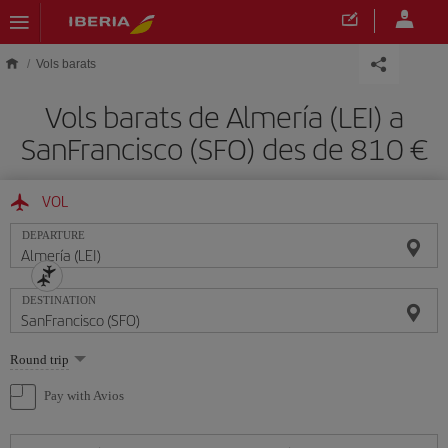
Skip to main content
Vols barats
Vols barats de Almería (LEI) a
SanFrancisco (SFO) des de 810
VOL
DEPARTURE
DESTINATION
Select
Round trip
one
option
Pay with Avios