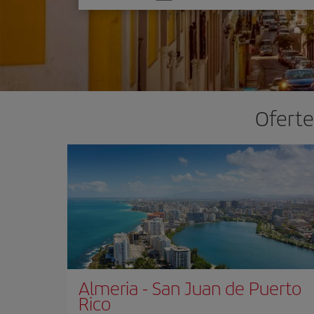
one
option
Oferte
Almeria
-
San Juan de Puerto
Rico