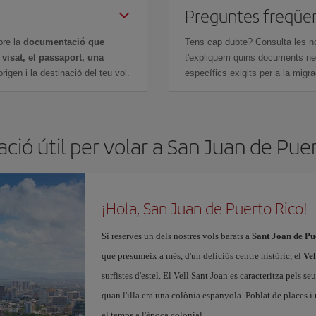
Preguntes freqüe
bre la
documentació que
Tens cap dubte? Consulta les n
n
visat, el passaport, una
t'expliquem quins documents nec
igen i la destinació del teu vol.
específics exigits per a la migra
ció útil per volar a San Juan de Pue
¡Hola, San Juan de Puerto Rico!
Si reserves un dels nostres vols barats a
Sant Joan de Pu
que presumeix a més, d'un deliciós centre històric, el
Vel
surfistes d'estel. El Vell Sant Joan es caracteritza pels se
quan l'illa era una colònia espanyola. Poblat de places i 
el temps a l'època colonial.