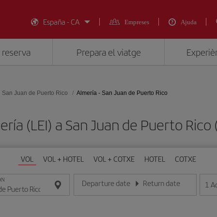
España - CA
Empreses
Ajuda
 reserva
Prepara el viatge
Experièn
San Juan de Puerto Rico
Almería - San Juan de Puerto Rico
mería (LEI) a San Juan de Puerto Ric
VOL
VOL + HOTEL
VOL + COTXE
HOTEL
COTXE
ON
Departure date
Return date
1
A
Introduce la fecha en format dia/mes/any
Introduce la fecha en format