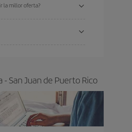
barat.
 la millor oferta?
de les tarifes més barates (turista). Per aquest
x el vol més barat.
a - San Juan de Puerto Rico