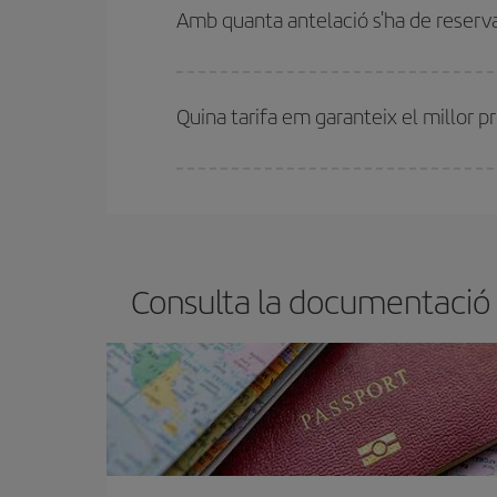
bitllets d'avió, més barats et sortiran. A més, si t
Amb quanta antelació s'ha de reserva
Com més aviat reservis
els vols, millors preus t
motiu, comprar amb antelació és
fonamental
per
Quina tarifa em garanteix el millor 
A Iberia tenim diferents tarifes per garantir-te el 
Consulta la documentació q