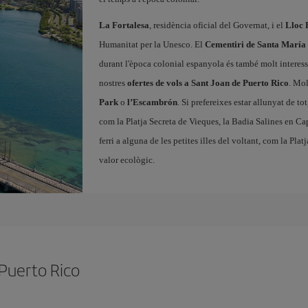
La Fortalesa
, residència oficial del Governat, i el
Lloc 
Humanitat per la Unesco. El
Cementiri de Santa María
durant l'època colonial espanyola és també molt interessan
nostres
ofertes de vols a Sant Joan de Puerto Rico
. Mol
Park
o
l’Escambrón
. Si prefereixes estar allunyat de to
com la Platja Secreta de Vieques, la Badia Salines en Ca
ferri a alguna de les petites illes del voltant, com la Pla
valor ecològic.
 Puerto Rico