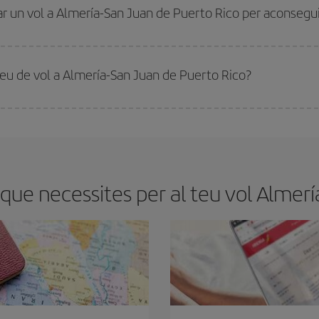
ens flexibilitat amb les dates i els horaris del viatge, podràs
triar el preu més 
r un vol a Almería-San Juan de Puerto Rico per aconseguir
robaràs. Els preus depenen de la disponibilitat tant de les places del vol com 
 aconseguir
vols barats
.
preu de vol a Almería-San Juan de Puerto Rico?
millor preu segons les teves necessitats de viatge. La tarifa bàsica et garantei
ue necessites per al teu vol Almerí