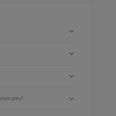
r-ho, cal evitar les temporades altes, comprar amb
ues des d'on voles, la teva destinació i en quines
per als dies propers
, tant d'anada com de
sible que alguns
horaris
t'ajudin a estalviar encara
etmana Santa i els períodes de vacances escolars
ris el vol, millors preus podràs trobar.
 a bon preu?
t.
Normalment,
com més aviat
reservis els