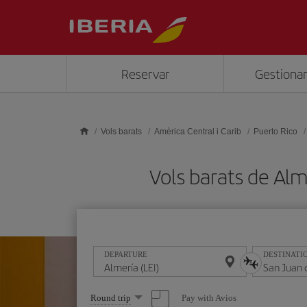
Skip to main content
Reservar
Gestionar
Vols barats
Amèrica Central i Carib
Puerto Rico
Vols barats de Al
DEPARTURE
DESTINATI
Select
Pay with Avios
Round trip