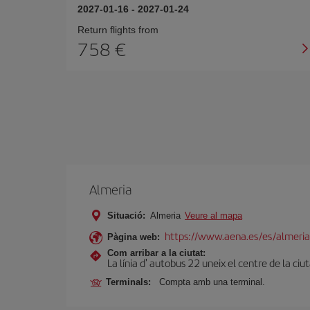
2027-01-16
-
2027-01-24
Return flights from
758
Almeria
Situació:
Almeria
Veure al mapa
https://www.aena.es/es/almeria
Pàgina web:
Com arribar a la ciutat:
La línia d' autobus 22 uneix el centre de la ciu
Terminals:
Compta amb una terminal.