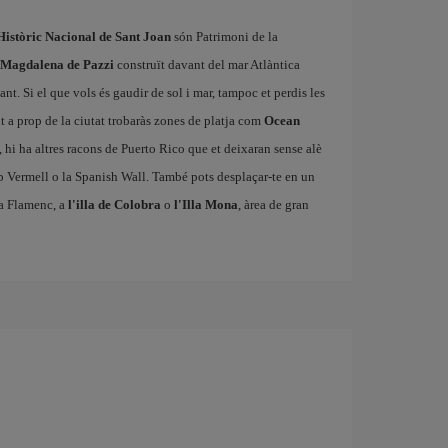
Històric Nacional de Sant Joan
són Patrimoni de la
 Magdalena de Pazzi
construït davant del mar Atlàntica
t. Si el que vols és gaudir de sol i mar, tampoc et perdis les
t a prop de la ciutat trobaràs zones de platja com
Ocean
t, hi ha altres racons de Puerto Rico que et deixaran sense alè
p Vermell o la Spanish Wall. També pots desplaçar-te en un
tja Flamenc, a
l'illa de Colobra
o
l'Illa Mona
, àrea de gran