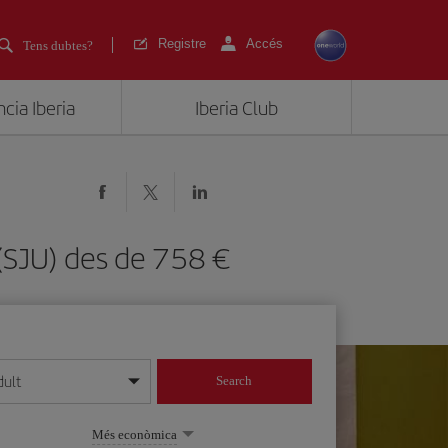
Registre
Accés
Tens dubtes?
cia Iberia
Iberia Club
o (SJU) des de 758
dult
Search
 dia/mes/any
Més econòmica