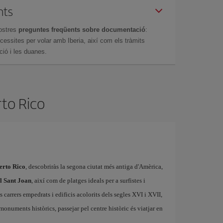
nts
ostres
preguntes freqüents sobre documentació
:
essites per volar amb Iberia, així com els tràmits
ció i les duanes.
rto Rico
erto Rico
, descobriràs la segona ciutat més antiga d'Amèrica,
l Sant Joan
, així com de platges ideals per a surfistes i
us carrers empedrats i edificis acolorits dels segles XVI i XVII,
monuments històrics, passejar pel centre històric és viatjar en