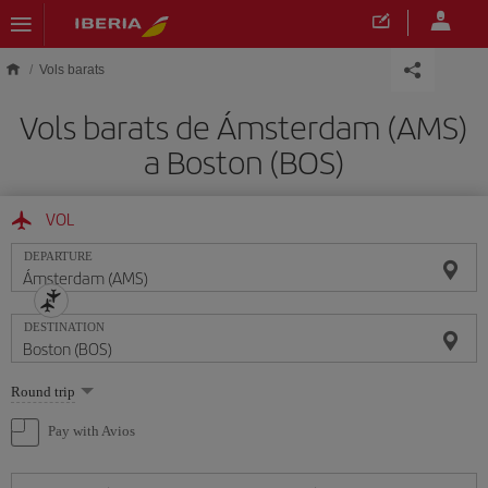
Skip to main content
Vols barats
Vols barats de Ámsterdam (AMS)
a Boston (BOS)
VOL
DEPARTURE
DESTINATION
Select
Round trip
one
option
Pay with Avios