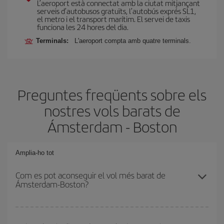
L’aeroport està connectat amb la ciutat mitjançant
serveis d’autobusos gratuïts, l’autobús exprés SL1,
el metro i el transport marítim. El servei de taxis
funciona les 24 hores del dia.
Terminals:
L'aeroport compta amb quatre terminals.
Preguntes freqüents sobre els
nostres vols barats de
Ámsterdam - Boston
Amplia-ho tot
Com es pot aconseguir el vol més barat de
Ámsterdam-Boston?
Podràs estalviar en el preu del bitllet d'avió de Ámsterdam-Boston-
dest i obtenir el vol més barat. Per aconseguir-ho, cal evitar les