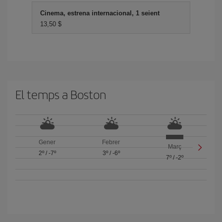
Cinema, estrena internacional, 1 seient
13,50 $
El temps a Boston
Gener
Febrer
Març
2º
/
-7º
3º
/
-6º
7º
/
-2º