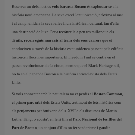
Reservar un dels nostres
vols barats a Boston
és capbussar-se a la
història nord-americana. La seva excel·lent ubicació, pròxima al mar
i al camp, unida a la seva rellevància històrica i cultural, fan d'ella
una destinació de luxe. Per a recórrer-la a peu res millor que els
Trails, recorreguts marcats al terra dels seus carrer
s que et
condueixen a través de la història estatunidenca passant pels edificis
històrics i llocs més importants. El Freedom Trail se centra en el
passat revolucionari de la ciutat, mentre que el Black Heritage rail,
ho fa en el paper de Boston a la història antiesclavista dels Estats
Units.
Si vols connectar amb la naturalesa no et perdis el
Boston Common
,
el primer parc urbà dels Estats Units, testimoni de fets històrics com
els penjaments per bruixeria del s. XVII o els discursos de Martin
Luther King; o acosta't en ferri fins al
Parc Nacional de les Illes del
Port de Boston
, un conjunt d'illes on fer senderisme i gaudir