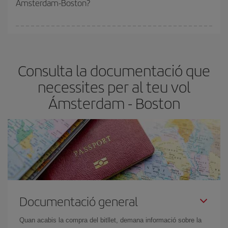
Ámsterdam-Boston?
de les tarifes més barates (turista). Per aquest motiu, comprar
amb antelació és
fonamental
per aconseguir
vols barats
.
A Iberia tenim diferents tarifes per garantir-te el millor preu segons
les teves necessitats de viatge. La tarifa bàsica et garanteix el vol
més barat.
Consulta la documentació que
necessites per al teu vol
Ámsterdam - Boston
Documentació general
Quan acabis la compra del bitllet, demana informació sobre la