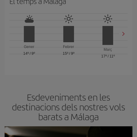
El temps a Málaga
Gener
Febrer
Març
14º
/
9º
15º
/
9º
17º
/
11º
Esdeveniments en les
destinacions dels nostres vols
barats a Málaga