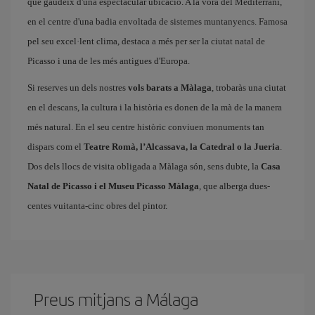
que gaudeix d'una espectacular ubicació. A la vora del Mediterrani,
en el centre d'una badia envoltada de sistemes muntanyencs. Famosa
pel seu excel·lent clima, destaca a més per ser la ciutat natal de
Picasso i una de les més antigues d'Europa.
Si reserves un dels nostres
vols barats a Màlaga
, trobaràs una ciutat
en el descans, la cultura i la història es donen de la mà de la manera
més natural. En el seu centre històric conviuen monuments tan
dispars com el
Teatre Romà, l’Alcassava, la Catedral o la Jueria
.
Dos dels llocs de visita obligada a Màlaga són, sens dubte, la
Casa
Natal de Picasso i el Museu Picasso Màlaga
, que alberga dues-
centes vuitanta-cinc obres del pintor.
Preus mitjans a Málaga