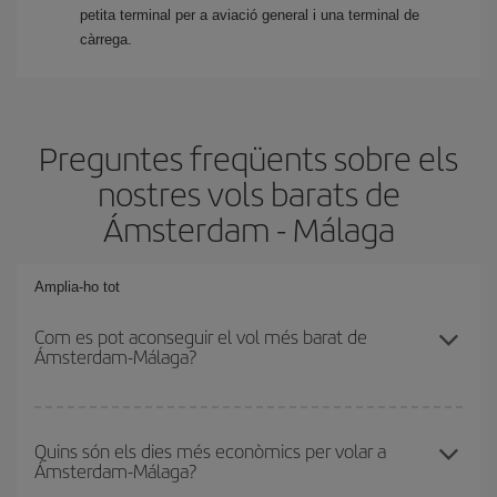
petita terminal per a aviació general i una terminal de
càrrega.
Preguntes freqüents sobre els
nostres vols barats de
Ámsterdam - Málaga
Amplia-ho tot
Com es pot aconseguir el vol més barat de
Ámsterdam-Málaga?
Podràs estalviar en el preu del bitllet d'avió de Ámsterdam-
Málaga-dest i obtenir el vol més barat. Per aconseguir-ho, cal
Quins són els dies més econòmics per volar a
Ámsterdam-Málaga?
evitar les temporades altes, comprar amb antelació i tenir
flexibilitat amb les dates i els horaris d'anada i tornada.