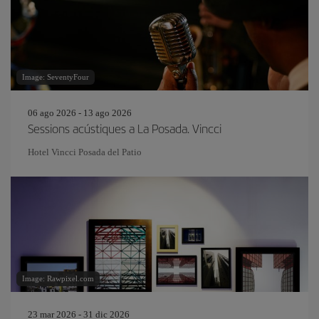
Image: SeventyFour
06 ago 2026 - 13 ago 2026
Sessions acústiques a La Posada. Vincci
Hotel Vincci Posada del Patio
Image: Rawpixel.com
23 mar 2026 - 31 dic 2026