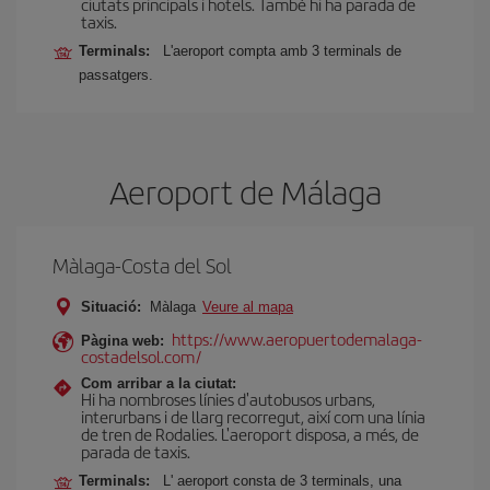
ciutats principals i hotels. També hi ha parada de
taxis.
Terminals:
L'aeroport compta amb 3 terminals de
passatgers.
Aeroport de Málaga
Màlaga-Costa del Sol
Situació:
Màlaga
Veure al mapa
https://www.aeropuertodemalaga-
Pàgina web:
costadelsol.com/
Com arribar a la ciutat:
Hi ha nombroses línies d'autobusos urbans,
interurbans i de llarg recorregut, així com una línia
de tren de Rodalies. L'aeroport disposa, a més, de
parada de taxis.
Terminals:
L' aeroport consta de 3 terminals, una