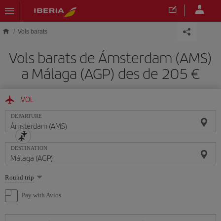
Skip to main content
Vols barats
Vols barats de Ámsterdam (AMS)
a Málaga (AGP) des de 205
VOL
DEPARTURE
DESTINATION
Select
Round trip
one
option
Pay with Avios