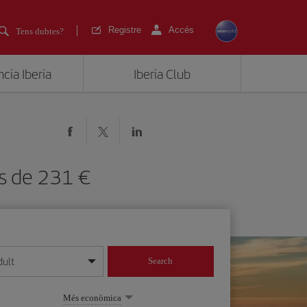
Registre
Accés
Tens dubtes?
cia Iberia
Iberia Club
 des de 231
dult
Search
 dia/mes/any
Més econòmica