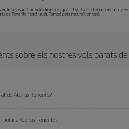
ei de transport urbà les línies del qual 102, 107 i 108 connecten l'aerop
rts de Tenerife (nord i sud). També pots moure't en taxi.
ts sobre els nostres vols barats de
rat de Atenas-Tenerife?
tenas-Tenerife-dest i obtenir el vol més barat. Per aconseguir-ho, cal evitar le
rnada.
r volar a Atenas-Tenerife?