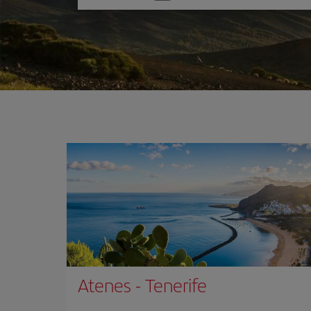
one
option
Atenes
-
Tenerife