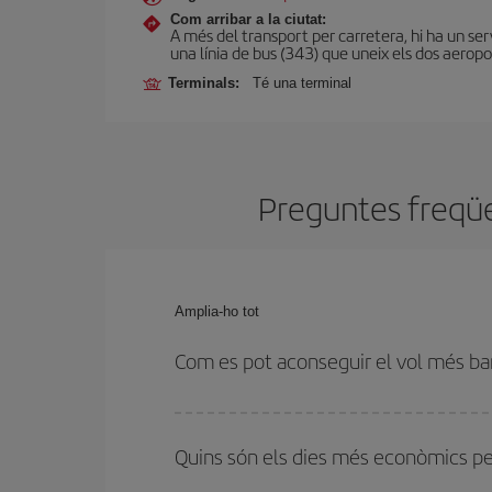
Com arribar a la ciutat:
A més del transport per carretera, hi ha un serv
una línia de bus (343) que uneix els dos aeropo
Terminals:
Té una terminal
Preguntes freqüen
Amplia-ho tot
Com es pot aconseguir el vol més ba
Podràs estalviar en el preu del bitllet d'avió de A
flexibilitat amb les dates i els horaris d'anada i to
Quins són els dies més econòmics pe