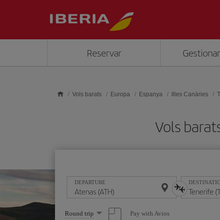
Skip to main content
Reservar
Gestionar
Vols barats
Europa
Espanya
Illes Canàries
T
Vols barat
DEPARTURE
DESTINATI
Select
Pay with Avios
Round trip