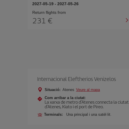
2027-05-19
-
2027-05-26
Return flights from
231
Internacional Eleftherios Venizelos
Situació:
Atenes
Veure al mapa
Com arribar a la ciutat:
La xarxa de metro d'Atenes connecta la ciutat a
d'Atenes, Kiato i el port de Pireo.
Terminals:
Una principal i una satèl·lit.