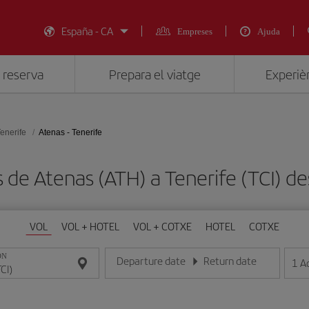
España - CA
Empreses
Ajuda
 reserva
Prepara el viatge
Experièn
enerife
Atenas - Tenerife
s de Atenas (ATH) a Tenerife (TCI)
VOL
VOL + HOTEL
VOL + COTXE
HOTEL
COTXE
ON
Departure date
Return date
1
A
Introduce la fecha en format dia/mes/any
Introduce la fecha en format