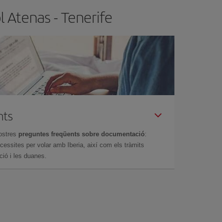
l Atenas - Tenerife
nts
ostres
preguntes freqüents sobre documentació
:
essites per volar amb Iberia, així com els tràmits
ció i les duanes.