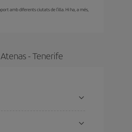
ort amb diferents ciutats de l'illa. Hi ha, a més,
 Atenas - Tenerife
s temporades altes, comprar amb antelació i tenir