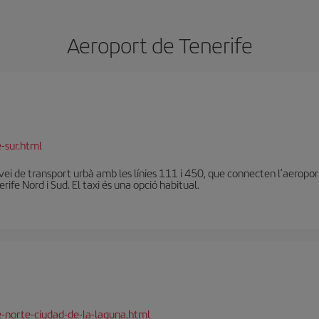
Aeroport de Tenerife
-sur.html
vei de transport urbà amb les línies 111 i 450, que connecten l’aeroport 
ife Nord i Sud. El taxi és una opció habitual.
e-norte-ciudad-de-la-laguna.html