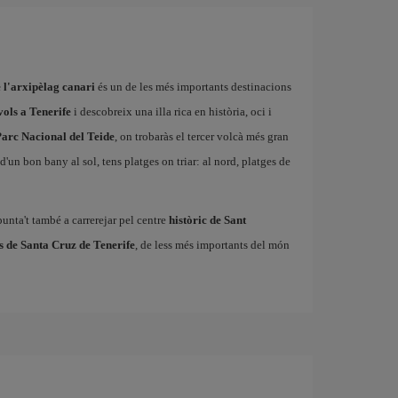
e l'arxipèlag canari
és un de les més importants destinacions
vols a Tenerife
i descobreix una illa rica en història, oci i
arc Nacional del Teide
, on trobaràs el tercer volcà més gran
'un bon bany al sol, tens platges on triar: al nord, platges de
punta't també a carrerejar pel centre
històric de Sant
s de Santa Cruz de Tenerife
, de less més importants del món