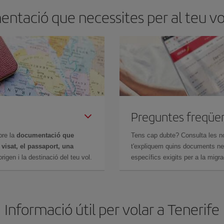
ntació que necessites per al teu vo
Preguntes freqüe
bre la
documentació que
Tens cap dubte? Consulta les n
n
visat, el passaport, una
t'expliquem quins documents nec
igen i la destinació del teu vol.
específics exigits per a la migra
Informació útil per volar a Tenerife