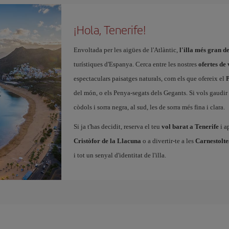
¡Hola, Tenerife!
Envoltada per les aigües de l'Atlàntic,
l'illa més gran d
turístiques d'Espanya. Cerca entre les nostres
ofertes de 
espectaculars paisatges naturals, com els que ofereix el
P
del món, o els Penya-segats dels Gegants. Si vols gaudir d
còdols i sorra negra, al sud, les de sorra més fina i clara.
Si ja t'has decidit, reserva el teu
vol barat a Tenerife
i a
Cristòfor de la Llacuna
o a divertir-te a les
Carnestolte
i tot un senyal d'identitat de l'illa.