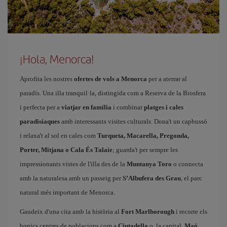
¡Hola, Menorca!
Aprofita les nostres
ofertes de vols a Menorca
per a aterrar al
paradís. Una illa tranquil·la, distingida com a Reserva de la Biosfera
i perfecta per a
viatjar en família
i combinar
platges i cales
paradisíaques
amb interessants visites culturals. Dona't un capbussó
i relaxa't al sol en cales com
Turqueta, Macarella, Pregonda,
Porter, Mitjana o Cala És Talaie
; guarda't per sempre les
impressionants vistes de l'illa des de la
Muntanya Toro
o connecta
amb la naturalesa amb un passeig per
S’Albufera des Grau
, el parc
natural més important de Menorca.
Gaudeix d'una cita amb la història al
Fort Marlborough
i recorre els
bonics centres de poblacions com a
Ciutadella
o, la capital,
Maó
.