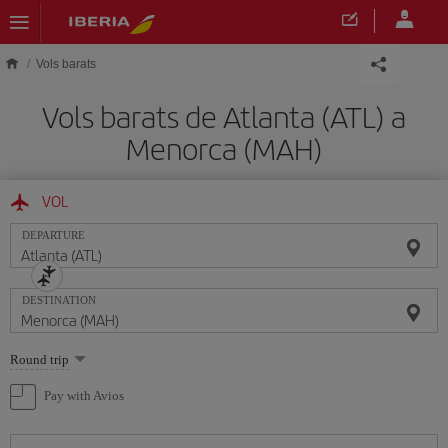
Skip to main content
Vols barats
Vols barats de Atlanta (ATL) a
Menorca (MAH)
VOL
DEPARTURE
DESTINATION
Select
Round trip
one
option
Pay with Avios