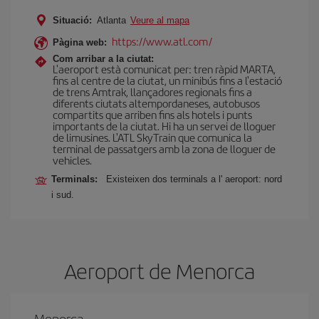
Situació:
Atlanta
Veure al mapa
https://www.atl.com/
Pàgina web:
Com arribar a la ciutat:
L'aeroport està comunicat per: tren ràpid MARTA,
fins al centre de la ciutat, un minibús fins a l'estació
de trens Amtrak, llançadores regionals fins a
diferents ciutats altempordaneses, autobusos
compartits que arriben fins als hotels i punts
importants de la ciutat. Hi ha un servei de lloguer
de limusines. L'ATL SkyTrain que comunica la
terminal de passatgers amb la zona de lloguer de
vehicles.
Terminals:
Existeixen dos terminals a l' aeroport: nord
i sud.
Aeroport de Menorca
Menorca