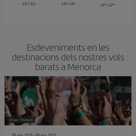
13º
/
11º
13º
/
10º
14º
/
12º
Esdeveniments en les
destinacions dels nostres vols
barats a Menorca
Image: bbernard
08 ago 2026 - 08 ago 2026