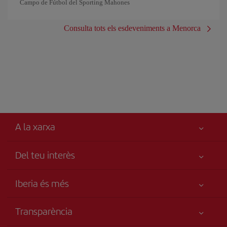
Campo de Fútbol del Sporting Mahones
Consulta tots els esdeveniments a Menorca
A la xarxa
Del teu interès
Millor preu garantit
Iberia és més
La teva seguretat és el més importat
Novetats i notícies
Accessibilitat
Transparència
Grup Iberia
Compromís de servei