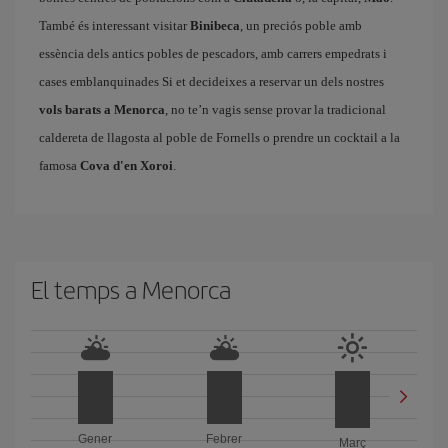
També és interessant visitar
Binibeca
, un preciós poble amb
essència dels antics pobles de pescadors, amb carrers empedrats i
cases emblanquinades Si et decideixes a reservar un dels nostres
vols barats a Menorca
, no te’n vagis sense provar la tradicional
caldereta de llagosta al poble de Fornells o prendre un cocktail a la
famosa
Cova d'en Xoroi
.
El temps a Menorca
Gener
Febrer
Març