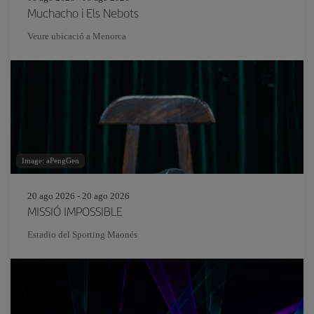
Muchacho i Els Nebots
Veure ubicació a Menorca
Image: aPengGen
20 ago 2026 - 20 ago 2026
MISSIÓ IMPOSSIBLE
Estadio del Sporting Maonés