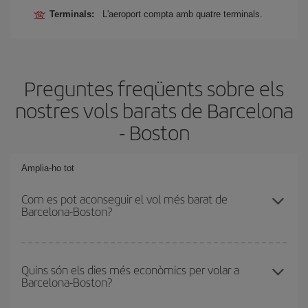
Terminals:
L'aeroport compta amb quatre terminals.
Preguntes freqüents sobre els
nostres vols barats de Barcelona
- Boston
Amplia-ho tot
Com es pot aconseguir el vol més barat de
Barcelona-Boston?
Podràs estalviar en el preu del bitllet d'avió de Barcelona-Boston-
dest i obtenir el vol més barat. Per aconseguir-ho, cal evitar les
Quins són els dies més econòmics per volar a
Barcelona-Boston?
temporades altes, comprar amb antelació i tenir flexibilitat amb les
dates i els horaris d'anada i tornada.