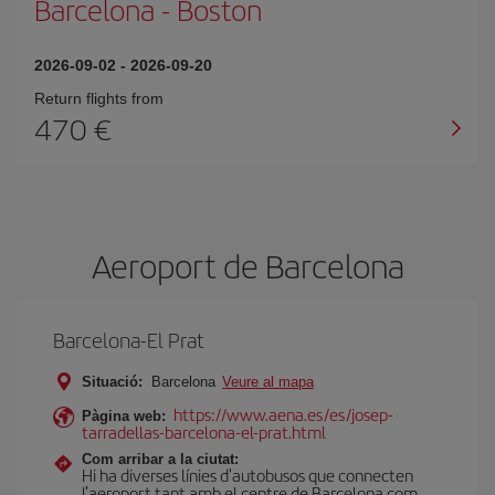
Barcelona
-
Boston
2026-09-02
-
2026-09-20
Return flights from
470
Aeroport de Barcelona
Barcelona-El Prat
Situació:
Barcelona
Veure al mapa
https://www.aena.es/es/josep-
Pàgina web:
tarradellas-barcelona-el-prat.html
Com arribar a la ciutat:
Hi ha diverses línies d'autobusos que connecten
l'aeroport tant amb el centre de Barcelona com