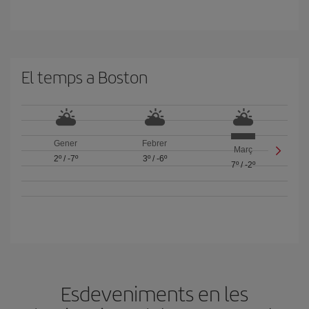
El temps a Boston
Gener
Febrer
Març
2º
/
-7º
3º
/
-6º
7º
/
-2º
Esdeveniments en les