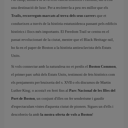
una destinació de luxe. Per a recórrer-la a peu res millor que els
Trails, recorreguts marcats al terra dels seus carrer
s que et
condueixen a través de la història estatunidenca passant pels edificis
històrics i llocs més importants. El Freedom Trail se centra en el
passat revolucionari de la ciutat, mentre que el Black Heritage rail,
ho fa en el paper de Boston a la història antiesclavista dels Estats
Units.
Si vols connectar amb la naturalesa no et perdis el
Boston Common
,
el primer parc urbà dels Estats Units, testimoni de fets històrics com
els penjaments per bruixeria del s. XVII o els discursos de Martin
Luther King; o acosta't en ferri fins al
Parc Nacional de les Illes del
Port de Boston
, un conjunt d'illes on fer senderisme i gaudir
d'espectaculars vistes d'aquesta ciutat de pioners. Sigues un d'ells i
descobreix-la amb
la nostra oferta de vols a Boston
!