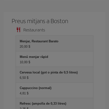
Preus mitjans a Boston
Restaurants
Menjar, Restaurant Barato
20,00 $
Menú menjar ràpid
10,00 $
Cervesa local (got o pinta de 0,5 litres)
6,50 $
Cappuccino (normal)
4,81 $
Refresc (ampolla de 0,33 litres)
2,25 $