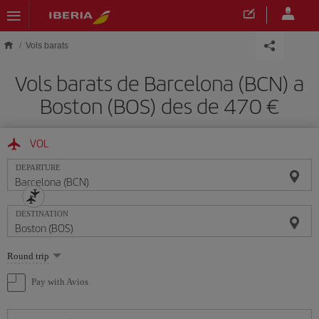
Skip to main content
Vols barats
Vols barats de Barcelona (BCN) a
Boston (BOS) des de 470
VOL
DEPARTURE
DESTINATION
Select
Round trip
one
option
Pay with Avios