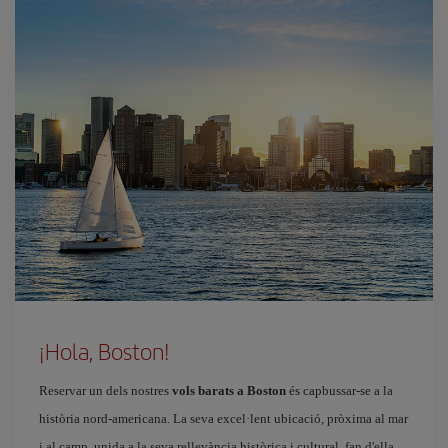
¡Hola, Boston!
Reservar un dels nostres
vols barats a Boston
és capbussar-se a la
història nord-americana. La seva excel·lent ubicació, pròxima al mar
i al camp, unida a la seva rellevància històrica i cultural, fan d'ella