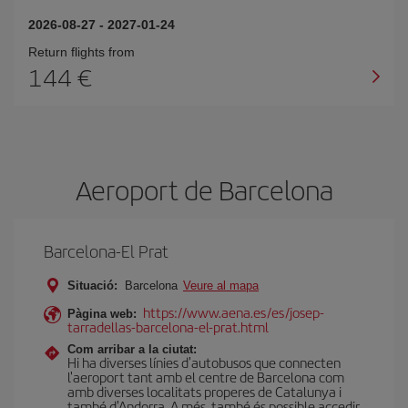
2026-08-27
-
2027-01-24
Return flights from
144
Aeroport de Barcelona
Barcelona-El Prat
Situació:
Barcelona
Veure al mapa
https://www.aena.es/es/josep-
Pàgina web:
tarradellas-barcelona-el-prat.html
Com arribar a la ciutat:
Hi ha diverses línies d'autobusos que connecten
l'aeroport tant amb el centre de Barcelona com
amb diverses localitats properes de Catalunya i
també d'Andorra. A més, també és possible accedir