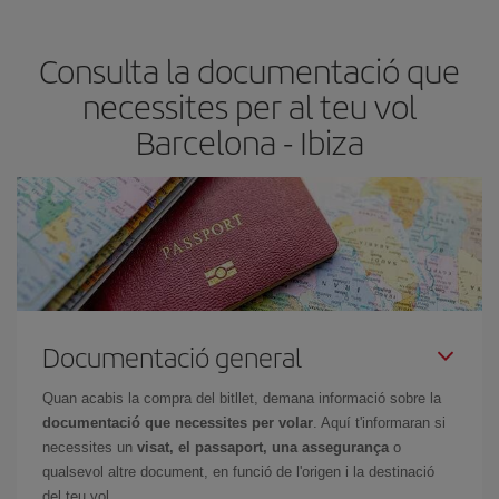
claus per trobar els millors preus són
l'anticipació i la flexibilitat.
Normalment,
com més aviat
reservis els bitllets d'avió, més
Consulta la documentació que
barats et sortiran. A més, si tens flexibilitat amb les dates i els
horaris del viatge, podràs
triar el preu més barat.
necessites per al teu vol
Barcelona - Ibiza
Documentació general
Quan acabis la compra del bitllet, demana informació sobre la
documentació que necessites per volar
. Aquí t'informaran si
necessites un
visat, el passaport, una assegurança
o
qualsevol altre document, en funció de l'origen i la destinació
del teu vol.