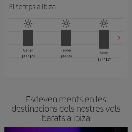
El temps a Ibiza
Gener
Febrer
Març
15º
/
10º
15º
/
9º
17º
/
11º
Esdeveniments en les
destinacions dels nostres vols
barats a Ibiza