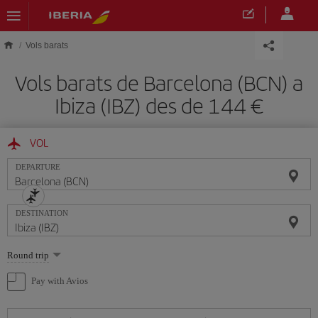
Skip to main content
Vols barats
Vols barats de Barcelona (BCN) a
Ibiza (IBZ) des de 144
VOL
DEPARTURE
DESTINATION
Select
Round trip
one
option
Pay with Avios