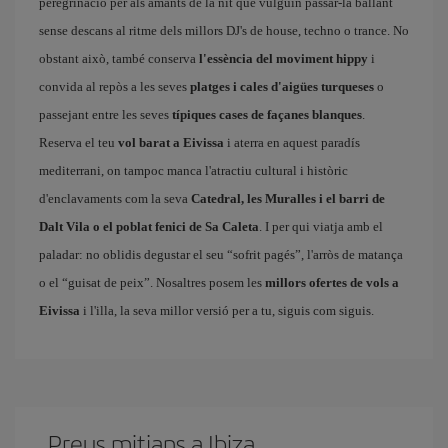
peregrinació per als amants de la nit que vulguin passar-la ballant
sense descans al ritme dels millors DJ's de house, techno o trance. No
obstant això, també conserva
l'essència del moviment hippy
i
convida al repòs a les seves
platges i cales d'aigües turqueses
o
passejant entre les seves
típiques cases de façanes blanques
.
Reserva el teu
vol barat a Eivissa
i aterra en aquest paradís
mediterrani, on tampoc manca l'atractiu cultural i històric
d'enclavaments com la seva
Catedral, les Muralles i el barri de
Dalt Vila o el poblat fenici de Sa Caleta
. I per qui viatja amb el
paladar: no oblidis degustar el seu “sofrit pagés”, l'arròs de matança
o el “guisat de peix”. Nosaltres posem les
millors ofertes de vols a
Eivissa
i l'illa, la seva millor versió per a tu, siguis com siguis.
Preus mitjans a Ibiza