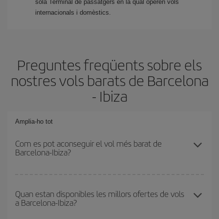
sola Terminal de passatgers en la qual operen vols
internacionals i domèstics.
Preguntes freqüents sobre els
nostres vols barats de Barcelona
- Ibiza
Amplia-ho tot
Com es pot aconseguir el vol més barat de
Barcelona-Ibiza?
Podràs estalviar en el preu del bitllet d'avió de Barcelona-Ibiza-
dest i obtenir el vol més barat. Per aconseguir-ho, cal evitar les
Quan estan disponibles les millors ofertes de vols
a Barcelona-Ibiza?
temporades altes, comprar amb antelació i tenir flexibilitat amb les
dates i els horaris d'anada i tornada.