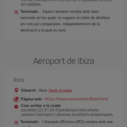
en rodalies.
Terminals:
Aquest aeroport compta amb dues
terminals en les quals se segueix el criteri de distribuir
els vols per companyies, independentment de la
destinació a la qual es torni.
Aeroport de Ibiza
Ibiza
Situació:
Ibiza
Veure al mapa
https://www.aena.es/es/ibiza.html
Pàgina web:
Com arribar a la ciutat:
Les línies 10, 9 i 24 d'autobusos interurbans
uneixen l'aeroport i diverses localitats eivissenques.
Terminals:
L'Aeroport d'Eivissa (IBZ) compta amb una