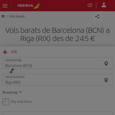
Skip to main content
Vols barats
Vols barats de Barcelona (BCN) a
Riga (RIX) des de 245
VOL
DEPARTURE
DESTINATION
Select
Round trip
one
option
Pay with Avios