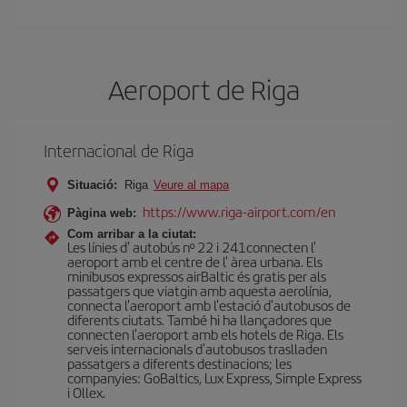
Aeroport de Riga
Internacional de Riga
Situació:
Riga
Veure al mapa
https://www.riga-airport.com/en
Pàgina web:
Com arribar a la ciutat:
Les línies d' autobús nº 22 i 241connecten l'
aeroport amb el centre de l' àrea urbana. Els
minibusos expressos airBaltic és gratis per als
passatgers que viatgin amb aquesta aerolínia,
connecta l'aeroport amb l'estació d'autobusos de
diferents ciutats. També hi ha llançadores que
connecten l'aeroport amb els hotels de Riga. Els
serveis internacionals d'autobusos traslladen
passatgers a diferents destinacions; les
companyies: GoBaltics, Lux Express, Simple Express
i Ollex.