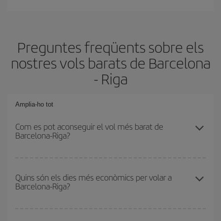
Preguntes freqüents sobre els
nostres vols barats de Barcelona
- Riga
Amplia-ho tot
Com es pot aconseguir el vol més barat de
Barcelona-Riga?
Podràs estalviar en el preu del bitllet d'avió de Barcelona-Riga-
dest i obtenir el vol més barat. Per aconseguir-ho, cal evitar les
Quins són els dies més econòmics per volar a
Barcelona-Riga?
temporades altes, comprar amb antelació i tenir flexibilitat amb les
dates i els horaris d'anada i tornada.
Per saber quins dies et sortirà més econòmic volar, només cal