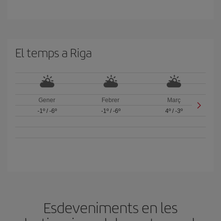
El temps a Riga
Gener
Febrer
Març
-1º
/
-6º
-1º
/
-6º
4º
/
-3º
Esdeveniments en les