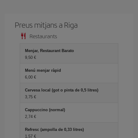
Preus mitjans a Riga
Restaurants
Menjar, Restaurant Barato
9,50
Menú menjar ràpid
6,00
Cervesa local (got o pinta de 0,5 litres)
3,75
Cappuccino (normal)
2,74
Refresc (ampolla de 0,33 litres)
1,57