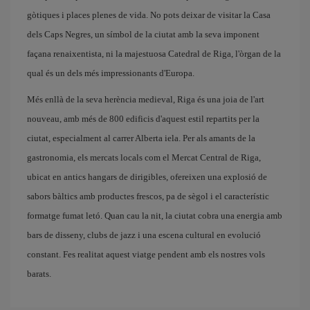
gòtiques i places plenes de vida. No pots deixar de visitar la Casa
dels Caps Negres, un símbol de la ciutat amb la seva imponent
façana renaixentista, ni la majestuosa Catedral de Riga, l'òrgan de la
qual és un dels més impressionants d'Europa.
Més enllà de la seva herència medieval, Riga és una joia de l'art
nouveau, amb més de 800 edificis d'aquest estil repartits per la
ciutat, especialment al carrer Alberta iela. Per als amants de la
gastronomia, els mercats locals com el Mercat Central de Riga,
ubicat en antics hangars de dirigibles, ofereixen una explosió de
sabors bàltics amb productes frescos, pa de sègol i el característic
formatge fumat letó. Quan cau la nit, la ciutat cobra una energia amb
bars de disseny, clubs de jazz i una escena cultural en evolució
constant. Fes realitat aquest viatge pendent amb els nostres vols
barats.