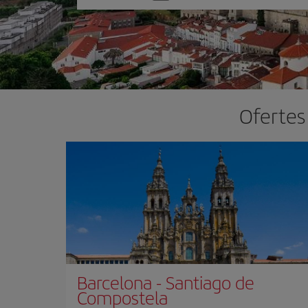
one
option
Ofertes
Barcelona
-
Santiago de
Compostela