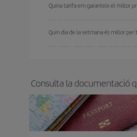
motiu, comprar amb antelació és
fonamental
per
Quina tarifa em garanteix el millor 
A Iberia tenim diferents tarifes per garantir-te el 
Quin dia de la setmana és millor per
Pots trobar vols econòmics qualsevol dia de la se
bitllets d'avió, més barats et sortiran. A més, si t
Consulta la documentació qu