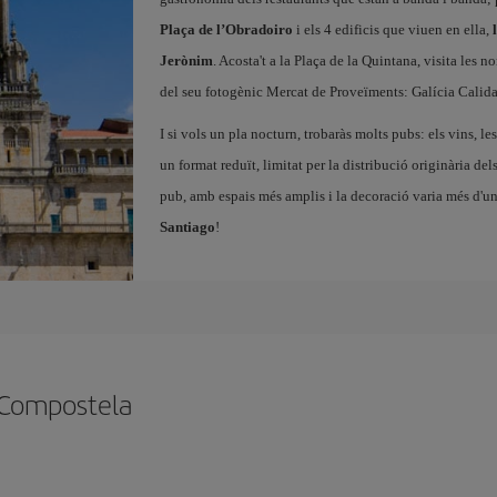
Plaça de l’Obradoiro
i els 4 edificis que viuen en ella,
Jerònim
. Acosta't a la Plaça de la Quintana, visita les n
del seu fotogènic Mercat de Proveïments: Galícia Calid
I si vols un pla nocturn, trobaràs molts pubs: els vins, les
un format reduït, limitat per la distribució originària del
pub, amb espais més amplis i la decoració varia més d'un 
Santiago
!
e Compostela