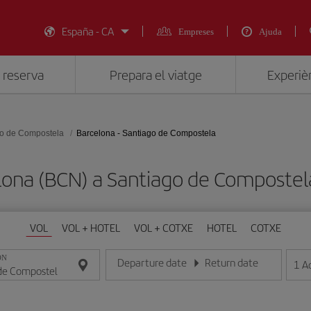
España - CA
Empreses
Ajuda
 reserva
Prepara el viatge
Experièn
o de Compostela
Barcelona - Santiago de Compostela
elona (BCN) a Santiago de Compost
VOL
VOL + HOTEL
VOL + COTXE
HOTEL
COTXE
ON
Departure date
Return date
1
A
Introduce la fecha en format dia/mes/any
Introduce la fecha en format