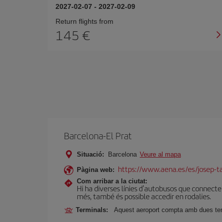
2027-02-07
-
2027-02-09
Return flights from
145
Barcelona-El Prat
Situació:
Barcelona
Veure al mapa
https://www.aena.es/es/josep-ta
Pàgina web:
Com arribar a la ciutat:
Hi ha diverses línies d'autobusos que connect
més, també és possible accedir en rodalies.
Terminals:
Aquest aeroport compta amb dues termi