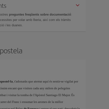
nts
ostres
preguntes freqüents sobre documentació
:
essites per volar amb Iberia, així com els tràmits
ció i les duanes.
mpostela
postel·la
, t'adonaràs que aterrar aquí és sentir-se vigilat per
íssim encant que visiten cada any milers de pelegrins
ibar i visitar la tomba de l'Apòstol Santiago El Major. És
arrer del Franc i ensumar les aromes de la millor
passejar pel Palau
de Fonseca
i entrar al seu pati; descobrir la