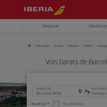
Skip to main content
Reservar
Gestionar
Vols barats
Europa
Espanya
Galícia
Santiag
Vols barats de Barc
DEPARTURE
DESTINATI
Select
Pay with Avios
Round trip