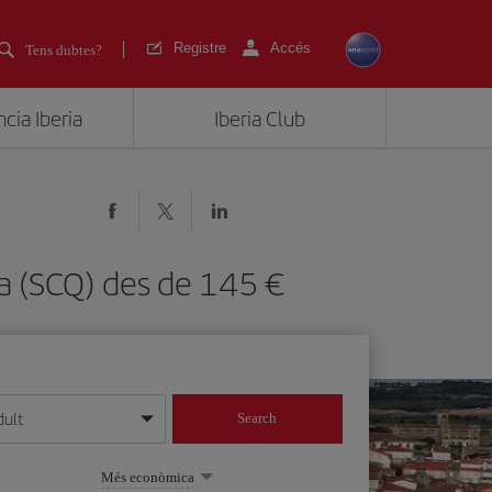
Registre
Accés
Tens dubtes?
cia Iberia
Iberia Club
ela (SCQ) des de 145
dult
Search
 dia/mes/any
Més econòmica