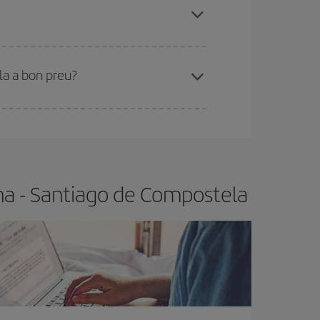
x el vol més barat.
la a bon preu?
t.
Normalment,
com més aviat
reservis els
barat.
ona - Santiago de Compostela