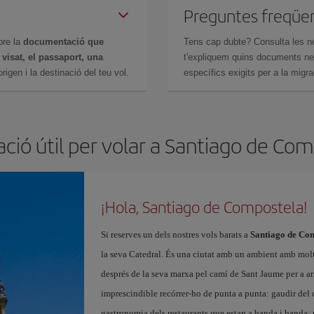
Preguntes freqüe
bre la
documentació que
Tens cap dubte? Consulta les n
n
visat, el passaport, una
t'expliquem quins documents nec
igen i la destinació del teu vol.
específics exigits per a la migra
ció útil per volar a Santiago de Co
¡Hola, Santiago de Compostela!
Si reserves un dels nostres vols barats a
Santiago de Com
la seva Catedral. És una ciutat amb un ambient amb molt
després de la seva marxa pel camí de Sant Jaume per a arr
imprescindible recórrer-ho de punta a punta: gaudir del c
gastronomia dels restaurants que estan a banda i banda; 