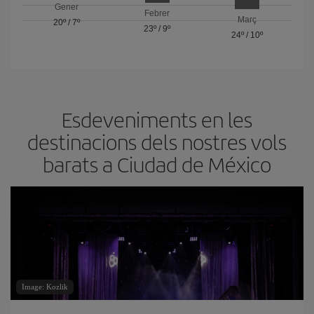
Gener
Febrer
Març
20º
/
7º
23º
/
9º
24º
/
10º
Esdeveniments en les
destinacions dels nostres vols
barats a Ciudad de México
Image: Kozlik