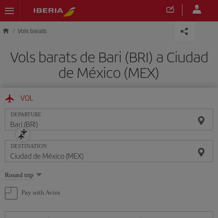
Skip to main content
Vols barats
Vols barats de Bari (BRI) a Ciudad
de México (MEX)
VOL
DEPARTURE
DESTINATION
Select
Round trip
one
option
Pay with Avios