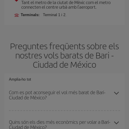
Tant el metro de la ciutat de Mèxic com el metro
connecten el centre urbà amb l'aeroport.
Terminals:
Terminal 1 i 2.
Preguntes freqüents sobre els
nostres vols barats de Bari -
Ciudad de México
Amplia-ho tot
Com es pot aconseguir el vol més barat de Bari-
Ciudad de México?
Podràs estalviar en el preu del bitllet d'avió de Bari-Ciudad de
México-dest i obtenir el vol més barat. Per aconseguir-ho, cal
Quins són els dies més econòmics per volar a Bari-
Ciudad de México?
evitar les temporades altes, comprar amb antelació i tenir