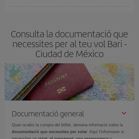
A Iberia tenim diferents tarifes per garantir-te el millor preu segons
les teves necessitats de viatge. La tarifa bàsica et garanteix el vol
més barat.
Consulta la documentació que
necessites per al teu vol Bari -
Ciudad de México
Documentació general
Quan acabis la compra del bitllet, demana informació sobre la
documentació que necessites per volar
. Aquí t'informaran si
necessites un
visat, el passaport, una assegurança
o