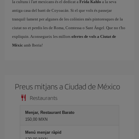
la cultura i l'art mexicans és el dedicat a
Frida Kahlo
a la seva
antiga casa del barri de Coyoacán. Si el que vols és passejar
tranquil·lament per algunes de les colònies més pintoresques de la
ciutat no et perdis les de Roma, Comtessa o Sant Ángel. Que no t'ho
expliquin. Aconsegueix les millors
ofertes de vols a Ciutat de
Mèxic
amb Iberia!
Preus mitjans a Ciudad de México
Restaurants
Menjar, Restaurant Barato
150,00 MXN
Menú menjar ràpid