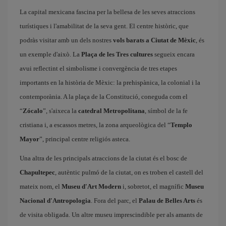
La capital mexicana fascina per la bellesa de les seves atraccions
turístiques i l'amabilitat de la seva gent. El centre històric, que
podràs visitar amb un dels nostres
vols barats a Ciutat de Mèxic
, és
un exemple d'això. La
Plaça de les Tres cultures
segueix encara
avui reflectint el simbolisme i convergència de tres etapes
importants en la història de Mèxic: la prehispànica, la colonial i la
contemporània. A la plaça de la Constitució, coneguda com el
“
Zócalo
”, s'aixeca la
catedral Metropolitana
, símbol de la fe
cristiana i, a escassos metres, la zona arqueològica del “
Templo
Mayor
”, principal centre religiós asteca.
Una altra de les principals atraccions de la ciutat és el bosc de
Chapultepec
, autèntic pulmó de la ciutat, on es troben el castell del
mateix nom, el
Museu d'Art Modern
i, sobretot, el magnífic
Museu
Nacional d'Antropologia
. Fora del parc, el
Palau de Belles Arts
és
de visita obligada. Un altre museu imprescindible per als amants de