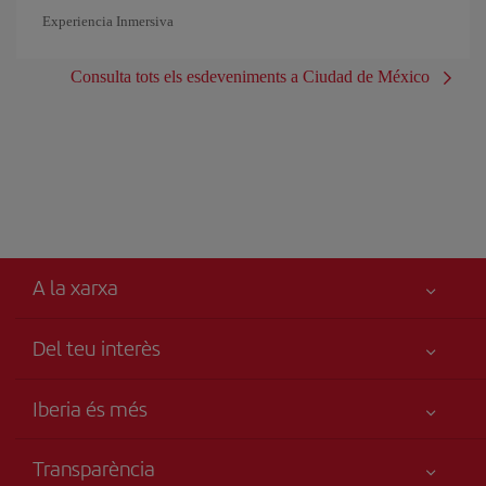
Experiencia Inmersiva
Consulta tots els esdeveniments a Ciudad de México
A la xarxa
Del teu interès
Millor preu garantit
Iberia és més
La teva seguretat és el més importat
Novetats i notícies
Accessibilitat
Transparència
Grup Iberia