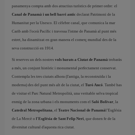
panamenya compta amb dos atractius turístics de primer ordre: el
Canal de Panamà i un bell barri antic
declarat Patrimoni de la
Humanitat per la Unesco. El cèlebre canal, que comunica la mar
Carib amb l'oceà Pacífic i travessa l'istme de Panamà al punt més
estret, ha dinamitzat en gran manera el comerç mundial des de la
seva construcció en 1914.
Si reserves un dels nostres
vols barats a Ciutat de Panamà
trobaràs
a més, un conjunt històric i monumental perfectament conservat.
Contempla les tres ciutats alhora (l'antiga, la reconstruïda i la
moderna) des del punt més alt de la ciutat, el
Turó Ancó
. També has
de visitar el Parc Natural Metropolità, una veritable selva tropical
enmig de la zona urbana i els monuments com el
Saló Bolívar
, la
Catedral Metropolitana
, el
Teatre Nacional de Panamà
l’Església
de La Mercè o
l'Església de Sant Felip Neri
, que donen fe de la
diversitat cultural d'aquesta rica ciutat.