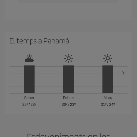
El temps a Panam
Gener
Febrer
Març
29º
/
23º
30º
/
23º
31º
/
24º
Esdeveniments en les