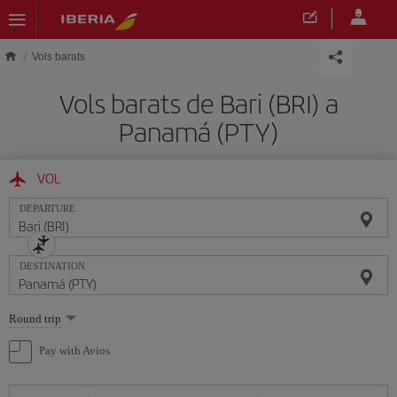
Skip to main content
Vols barats
Vols barats de Bari (BRI) a
Panamá (PTY)
VOL
DEPARTURE
DESTINATION
Select
Round trip
one
option
Pay with Avios