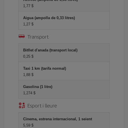
1,77 $
Aigua (ampolla de 0,33 litres)
1,27 $
Transport
Bitllet d'anada (transport local)
0,25 $
Taxi 1 km (tarifa normal)
1,88 $
Gasolina (1 litre)
1,274 $
Esport i lleure
Cinema, estrena internacional, 1 seient
5,59 $