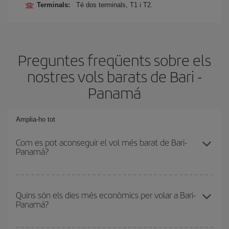
Terminals:
Té dos terminals, T1 i T2.
Preguntes freqüents sobre els
nostres vols barats de Bari -
Panam
Amplia-ho tot
Com es pot aconseguir el vol més barat de Bari-
Panamá?
Podràs estalviar en el preu del bitllet d'avió de Bari-Panamá-dest i
obtenir el vol més barat. Per aconseguir-ho, cal evitar les
Quins són els dies més econòmics per volar a Bari-
Panamá?
temporades altes, comprar amb antelació i tenir flexibilitat amb les
dates i els horaris d'anada i tornada.