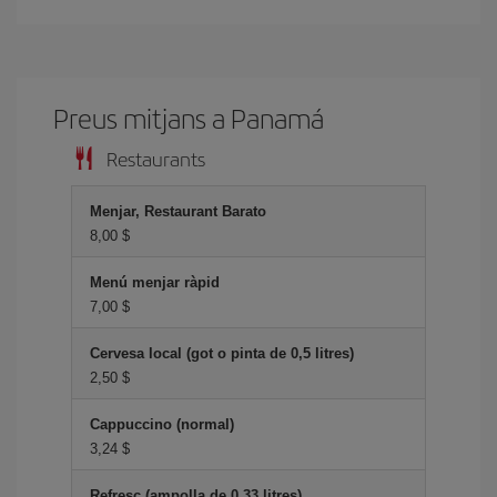
Preus mitjans a Panam
Restaurants
Menjar, Restaurant Barato
8,00 $
Menú menjar ràpid
7,00 $
Cervesa local (got o pinta de 0,5 litres)
2,50 $
Cappuccino (normal)
3,24 $
Refresc (ampolla de 0,33 litres)