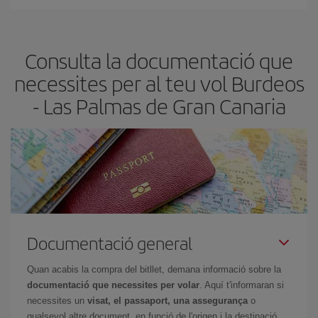
Pots trobar vols econòmics qualsevol dia de la setmana. Les
claus per trobar els millors preus són
l'anticipació i la flexibilitat.
Normalment,
com més aviat
reservis els bitllets d'avió, més
Consulta la documentació que
barats et sortiran. A més, si tens flexibilitat amb les dates i els
horaris del viatge, podràs
triar el preu més barat.
necessites per al teu vol Burdeos
- Las Palmas de Gran Canaria
Documentació general
Quan acabis la compra del bitllet, demana informació sobre la
documentació que necessites per volar
. Aquí t'informaran si
necessites un
visat, el passaport, una assegurança
o
qualsevol altre document, en funció de l'origen i la destinació