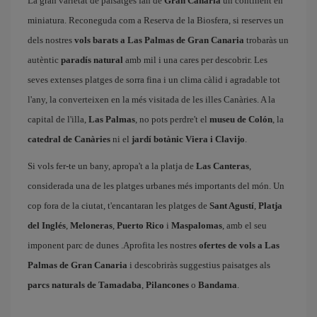
La gran varietat de paisatges fan de
Gran Canària
un continent en
miniatura. Reconeguda com a Reserva de la Biosfera, si reserves un
dels nostres
vols barats a Las Palmas de Gran Canaria
trobaràs un
autèntic
paradís natural
amb mil i una cares per descobrir. Les
seves extenses platges de sorra fina i un clima càlid i agradable tot
l'any, la converteixen en la més visitada de les illes Canàries. A la
capital de l'illa,
Las Palmas
, no pots perdre't el
museu de Colón
, la
catedral de Canàries
ni el
jardí botànic Viera i Clavijo
.
Si vols fer-te un bany, apropa't a la platja de
Las Canteras
,
considerada una de les platges urbanes més importants del món. Un
cop fora de la ciutat, t'encantaran les platges de
Sant Agustí
,
Platja
del Inglés
,
Meloneras
,
Puerto Rico
i
Maspalomas
, amb el seu
imponent parc de dunes .Aprofita les nostres
ofertes de vols a Las
Palmas de Gran Canaria
i descobriràs suggestius paisatges als
parcs naturals de Tamadaba
,
Pilancones
o
Bandama
.