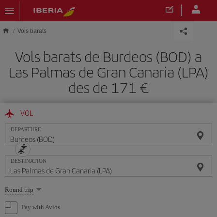
Skip to main content
Vols barats
Vols barats de Burdeos (BOD) a
Las Palmas de Gran Canaria (LPA)
des de 171
VOL
DEPARTURE
DESTINATION
Select
Round trip
one
option
Pay with Avios