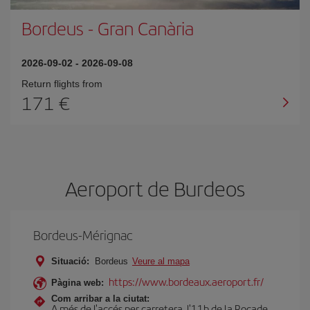
Bordeus
-
Gran Canària
2026-09-02
-
2026-09-08
Return flights from
171
Aeroport de Burdeos
Bordeus-Mérignac
Situació:
Bordeus
Veure al mapa
https://www.bordeaux.aeroport.fr/
Pàgina web:
Com arribar a la ciutat:
A més de l'accés per carretera, l'11b de la Rocade,