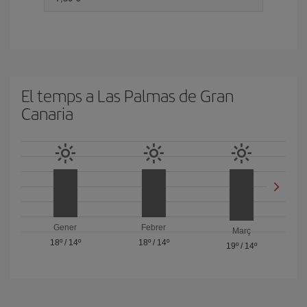
El temps a Las Palmas de Gran
Canaria
Gener
Febrer
Març
18º
/
14º
18º
/
14º
19º
/
14º