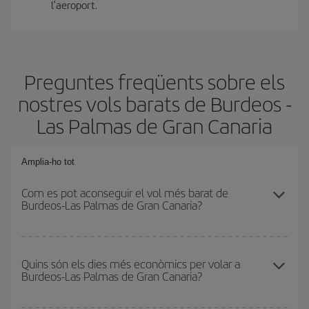
l’aeroport.
Preguntes freqüents sobre els
nostres vols barats de Burdeos -
Las Palmas de Gran Canaria
Amplia-ho tot
Com es pot aconseguir el vol més barat de
Burdeos-Las Palmas de Gran Canaria?
Podràs estalviar en el preu del bitllet d'avió de Burdeos-Las
Palmas de Gran Canaria-dest i obtenir el vol més barat. Per
Quins són els dies més econòmics per volar a
Burdeos-Las Palmas de Gran Canaria?
aconseguir-ho, cal evitar les temporades altes, comprar amb
antelació i tenir flexibilitat amb les dates i els horaris d'anada i
tornada.