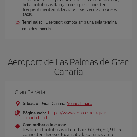
hi ha autobusos llançadores que connecten
freqüentment amb la ciutat i servei d'autobusos i
taxis.
Terminals:
L'aeroport compta amb una sola terminal,
amb dos mòduls.
Aeroport de Las Palmas de Gran
Canaria
Gran Canària
Situació:
Gran Canària
Veure al mapa
https://www.aena.es/es/gran-
Pàgina web:
canaria.html
Com arribar a la ciutat:
Les línies d’autobusos interurbans 60, 66, 90, 91 i 5
connecten diverses localitats de Canàries amb