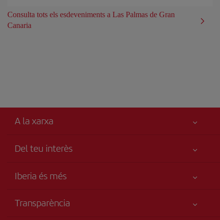
Consulta tots els esdeveniments a Las Palmas de Gran
Canaria
A la xarxa
Del teu interès
Millor preu garantit
Iberia és més
La teva seguretat és el més importat
Novetats i notícies
Accessibilitat
Transparència
Grup Iberia
Compromís de servei