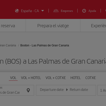
España - CA
Empreses
Ajuda
 reserva
Prepara el viatge
Experièn
Gran Canària
Boston - Las Palmas de Gran Canaria
on (BOS) a Las Palmas de Gran Cana
VOL
VOL + HOTEL
VOL + COTXE
HOTEL
COTXE
ON
Departure date
Return date
1
A
Introduce la fecha en format dia/mes/any
Introduce la fecha en format