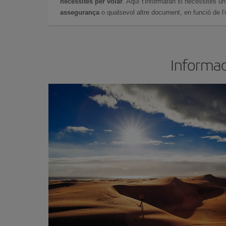
necessites per volar
. Aquí t'informaran si necessites u
assegurança
o qualsevol altre document, en funció de l'or
Informac