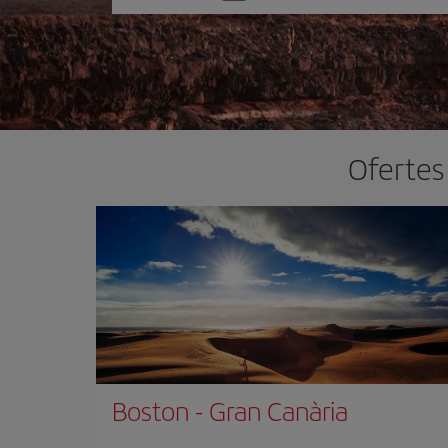
one
option
Ofertes
Boston
-
Gran Canària