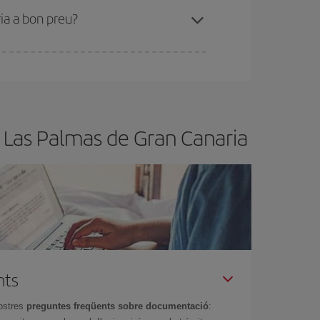
ria a bon preu?
t.
Normalment,
com més aviat
reservis els
barat.
- Las Palmas de Gran Canaria
nts
ostres
preguntes freqüents sobre documentació
: