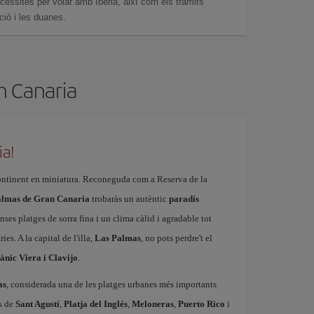
essites per volar amb Iberia, així com els tràmits
ció i les duanes.
n Canaria
ia!
ntinent en miniatura. Reconeguda com a Reserva de la
Palmas de Gran Canaria
trobaràs un autèntic
paradís
ses platges de sorra fina i un clima càlid i agradable tot
ies. A la capital de l'illa,
Las Palmas
, no pots perdre't el
tànic Viera i Clavijo
.
as
, considerada una de les platges urbanes més importants
es de
Sant Agustí
,
Platja del Inglés
,
Meloneras
,
Puerto Rico
i