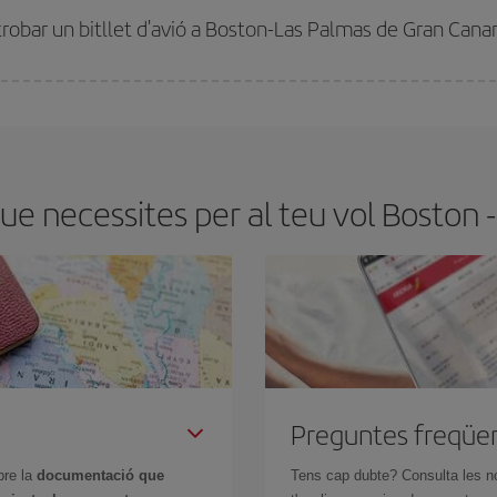
trobar un bitllet d'avió a Boston-Las Palmas de Gran Cana
tmana. Les claus per trobar els millors preus són
l'anticipació i la flexibilita
ens flexibilitat amb les dates i els horaris del viatge, podràs
triar el preu més 
e necessites per al teu vol Boston 
Preguntes freqüe
bre la
documentació que
Tens cap dubte? Consulta les n