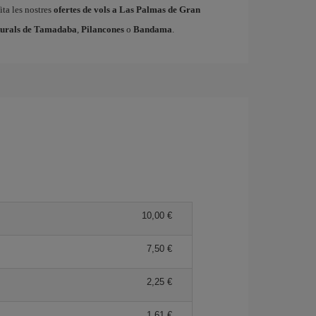
ita les nostres
ofertes de vols a Las Palmas de Gran
turals de Tamadaba
,
Pilancones
o
Bandama
.
10,00
7,50
2,25
1,61