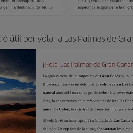
n
visat, el passaport, una
t'expliquem quins documents nec
igen i la destinació del teu vol.
específics exigits per a la migra
ió útil per volar a Las Palmas de Gra
¡Hola, Las Palmas de Gran Canar
La gran varietat de paisatges fan de
Gran Canària
un co
Biosfera, si reserves un dels nostres
vols barats a Las 
natural
amb mil i una cares per descobrir. Les seves exten
l'any, la converteixen en la més visitada de les illes Canàr
museu de Colón
, la
catedral de Canàries
ni el
jardí bo
Si vols fer-te un bany, apropa't a la platja de
Las Canter
del món. Un cop fora de la ciutat, t'encantaran les platg