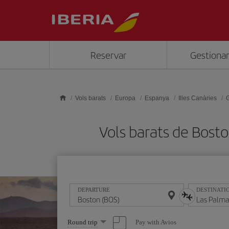
Skip to main content
Reservar
Gestionar
Vols barats
Europa
Espanya
Illes Canàries
Vols barats de Bost
DEPARTURE
DESTINATI
Select
Pay with Avios
Round trip