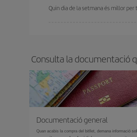
Quin dia de la setmana és millor per 
Pots trobar vols econòmics qualsevol dia de la se
bitllets d'avió, més barats et sortiran. A més, si t
Consulta la documentació qu
Documentació general
Quan acabis la compra del bitllet, demana informació so