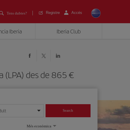
Registre
Accés
Tens dubtes?
cia Iberia
Iberia Club
ria (LPA) des de 865
dult
Search
 dia/mes/any
Més econòmica