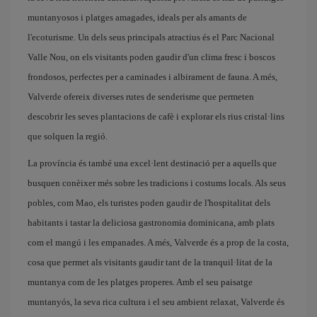
muntanyosos i platges amagades, ideals per als amants de
l'ecoturisme. Un dels seus principals atractius és el Parc Nacional
Valle Nou, on els visitants poden gaudir d'un clima fresc i boscos
frondosos, perfectes per a caminades i albirament de fauna. A més,
Valverde ofereix diverses rutes de senderisme que permeten
descobrir les seves plantacions de cafè i explorar els rius cristal·lins
que solquen la regió.
La província és també una excel·lent destinació per a aquells que
busquen conèixer més sobre les tradicions i costums locals. Als seus
pobles, com Mao, els turistes poden gaudir de l'hospitalitat dels
habitants i tastar la deliciosa gastronomia dominicana, amb plats
com el mangú i les empanades. A més, Valverde és a prop de la costa,
cosa que permet als visitants gaudir tant de la tranquil·litat de la
muntanya com de les platges properes. Amb el seu paisatge
muntanyós, la seva rica cultura i el seu ambient relaxat, Valverde és