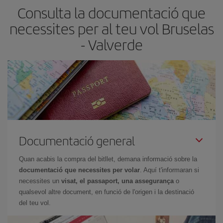
Consulta la documentació que
barats et sortiran. A més, si tens flexibilitat amb les dates i els
horaris del viatge, podràs
triar el preu més barat.
necessites per al teu vol Bruselas
- Valverde
Documentació general
Quan acabis la compra del bitllet, demana informació sobre la
documentació que necessites per volar
. Aquí t'informaran si
necessites un
visat, el passaport, una assegurança
o
qualsevol altre document, en funció de l'origen i la destinació
del teu vol.