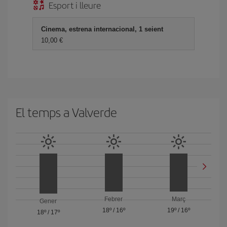
Esport i lleure
Cinema, estrena internacional, 1 seient
10,00
El temps a Valverde
Febrer
Març
Gener
18º
/
16º
19º
/
16º
18º
/
17º