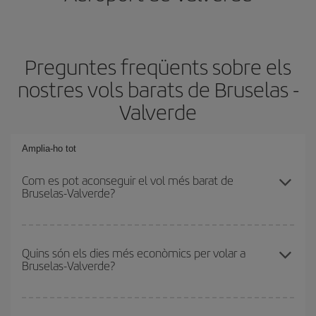
Preguntes freqüents sobre els
nostres vols barats de Bruselas -
Valverde
Amplia-ho tot
Com es pot aconseguir el vol més barat de
Bruselas-Valverde?
Podràs estalviar en el preu del bitllet d'avió de Bruselas-Valverde-
dest i obtenir el vol més barat. Per aconseguir-ho, cal evitar les
Quins són els dies més econòmics per volar a
Bruselas-Valverde?
temporades altes, comprar amb antelació i tenir flexibilitat amb les
dates i els horaris d'anada i tornada.
Per saber quins dies et sortirà més econòmic volar, només cal