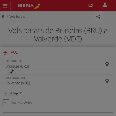
Skip to main content
Vols barats
Vols barats de Bruselas (BRU) a
Valverde (VDE)
VOL
DEPARTURE
DESTINATION
Select
Round trip
one
option
Pay with Avios