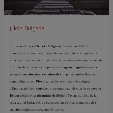
¡Hola, Bulgària!
Troba ara el teu
vol barat a Bulgària
. Aquest país t'ofereix
muntanyes inspiradores, platges daurades i ciutats carregades d'art i
vida nocturna. I és que Bulgària és un d'aquests països poc coneguts
i visitats del continent europeu que
amaguen magnífics tresors
naturals, arquitectònics o culturals
i on podem trobar llocs tan
extraordinaris com
Plovdiv
, una de les ciutats més antigues
d'Europa, així com sorprenents paratges naturals com les
roques de
Belogradchik
o les
piràmides de Melnik
. No ens oblidem de la
seva capital
Sofía
, plena d'espectaculars edificis monumentals i
superbes esglésies carregades d'història.