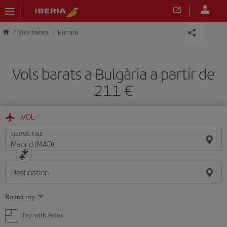
Skip to main content
Vols barats
Europa
Vols barats a Bulgària a partir de
211
VOL
DEPARTURE
Destination
Select
Round trip
one
option
Pay with Avios