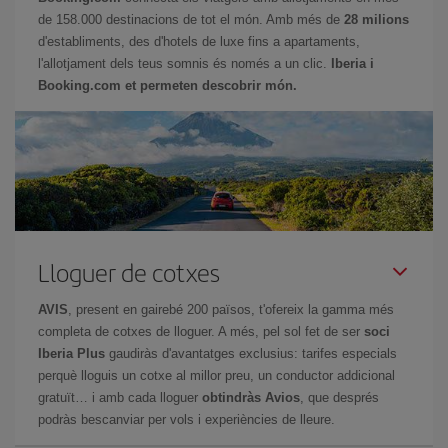
de 158.000 destinacions de tot el món. Amb més de
28 milions
d'establiments, des d'hotels de luxe fins a apartaments,
l'allotjament dels teus somnis és només a un clic.
Iberia i
Booking.com et permeten descobrir món.
Lloguer de cotxes
AVIS
, present en gairebé 200 països, t'ofereix la gamma més
completa de cotxes de lloguer. A més, pel sol fet de ser
soci
Iberia Plus
gaudiràs d'avantatges exclusius: tarifes especials
perquè lloguis un cotxe al millor preu, un conductor addicional
gratuït… i amb cada lloguer
obtindràs Avios
, que després
podràs bescanviar per vols i experiències de lleure.