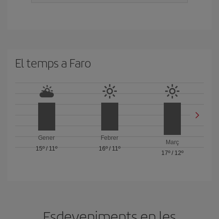
El temps a Faro
Gener
Febrer
Març
15º
/
11º
16º
/
11º
17º
/
12º
Esdeveniments en les