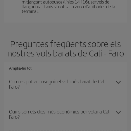
mitjançant autobusos (línies 14 i 16), serveis de
llançadora i taxis situats a la zona d’arribades de la
terminal.
Preguntes freqüents sobre els
nostres vols barats de Cali - Faro
Amplia-ho tot
Com es pot aconseguir el vol més barat de Cali-
Faro?
Podràs estalviar en el preu del bitllet d'avió de Cali-Faro-dest i
obtenir el vol més barat. Per aconseguir-ho, cal evitar les
Quins són els dies més econòmics per volar a Cali-
Faro?
temporades altes, comprar amb antelació i tenir flexibilitat amb les
dates i els horaris d'anada i tornada.