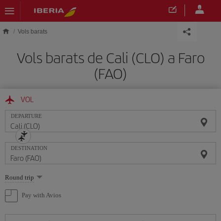
Skip to main content
Vols barats
Vols barats de Cali (CLO) a Faro
(FAO)
VOL
DEPARTURE
DESTINATION
Select
Round trip
one
option
Pay with Avios