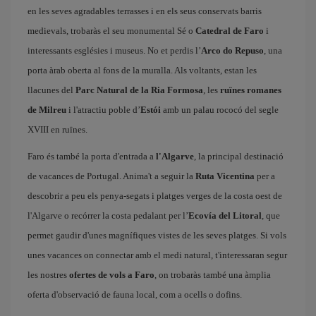
en les seves agradables terrasses i en els seus conservats barris
medievals, trobaràs el seu monumental Sé o
Catedral de Faro
i
interessants esglésies i museus. No et perdis l’
Arco do Repuso
, una
porta àrab oberta al fons de la muralla. Als voltants, estan les
llacunes del
Parc Natural de la Ria Formosa
, les
ruïnes romanes
de Milreu
i l'atractiu poble d’
Estói
amb un palau rococó del segle
XVIII en ruïnes.
Faro és també la porta d'entrada a
l'Algarve
, la principal destinació
de vacances de Portugal. Anima't a seguir la
Ruta Vicentina
per a
descobrir a peu els penya-segats i platges verges de la costa oest de
l'Algarve o recórrer la costa pedalant per l’
Ecovía del Litoral
, que
permet gaudir d'unes magnífiques vistes de les seves platges. Si vols
unes vacances on connectar amb el medi natural, t'interessaran segur
les nostres
ofertes de vols a Faro
, on trobaràs també una àmplia
oferta d'observació de fauna local, com a ocells o dofins.