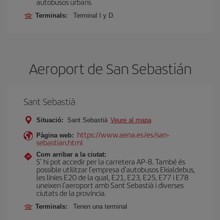
autobusos urbans
Terminals:
Terminal I y D.
Aeroport de San Sebastián
Sant Sebastià
Situació:
Sant Sebastià
Veure al mapa
https://www.aena.es/es/san-
Pàgina web:
sebastian.html
Com arribar a la ciutat:
S' hi pot accedir per la carretera AP-8. També és
possible utilitzar l'empresa d'autobusos Ekialdebus,
les línies E20 de la qual, E21, E23, E25, E77 i E78
uneixen l'aeroport amb Sant Sebastià i diverses
ciutats de la província.
Terminals:
Tenen una terminal