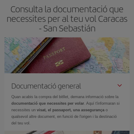
Consulta la documentació que
barats et sortiran. A més, si tens flexibilitat amb les dates i els
horaris del viatge, podràs
triar el preu més barat.
necessites per al teu vol Caracas
- San Sebastián
Documentació general
Quan acabis la compra del bitllet, demana informació sobre la
documentació que necessites per volar
. Aquí t'informaran si
necessites un
visat, el passaport, una assegurança
o
qualsevol altre document, en funció de l'origen i la destinació
del teu vol.