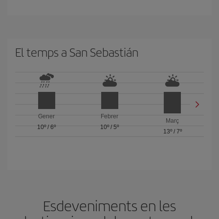
El temps a San Sebastián
Gener
Febrer
Març
10º
/
6º
10º
/
5º
13º
/
7º
Esdeveniments en les