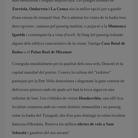
amb modernitat i elegant arquitectura. Les platges urbanes de
Zurriola, Ondarreta i La Conxa
són la millor opció per a gaudir
d'una estona de tranquil·litat. Per a admirar les vistes de la badia tens
dues opcions: caminar pel passeig marítim, o pujar-te a la
Muntanya
Igueldo
i contemplar-la a vista d'ocell. Al llarg del passeig trobaràs
alguns dels edificis característics de la ciutat: l'antiga
Casa Reial de
Baños
o el
Palau Real de Miramar
.
Coneguda mundialment per la qualitat dels seus xefs, Donosti és la
capital mundial del pintxo. Coneix la cultura del “txikiteo”
passejant per la Part Vella donostiarra i degustant la gran varietat de
deliciosos pintxos amb els quals se't farà la boca aigua en una
infinitat de bars. I no t'oblides de visitar
Hondarribia
, una idíl·lica
localitat costanera amb un centre històric emmurallat i un passeig
sobre la badia del Txingudi, des d'on pots distingir la veïna localitat
francesa d'Hendaia. Reserva les millors
ofertes de vols a Sant
Sebastià
i gaudeix del seu encant!