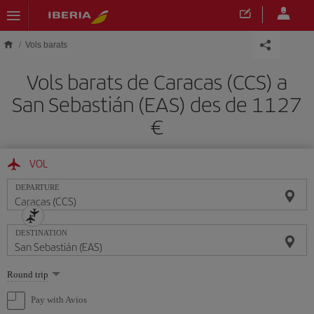
Skip to main content
Vols barats
Vols barats de Caracas (CCS) a
San Sebastián (EAS) des de 1127
VOL
DEPARTURE
DESTINATION
Select
Round trip
one
option
Pay with Avios