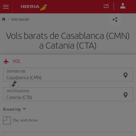
Skip to main content
Vols barats
Vols barats de Casablanca (CMN)
a Catania (CTA)
VOL
DEPARTURE
DESTINATION
Select
Round trip
one
option
Pay with Avios