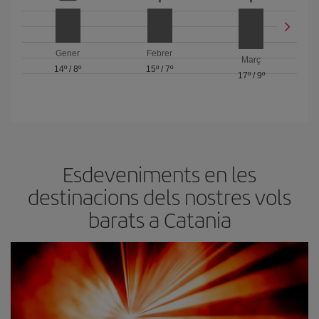
Gener
Febrer
Març
14º
/
8º
15º
/
7º
17º
/
9º
Esdeveniments en les
destinacions dels nostres vols
barats a Catania