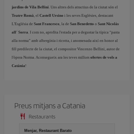
jardins de Vila Bellini
. Uns altres dels atractius de la ciutat són el
Teatre Romà
, el
Castell Ursino
i les seves Esglésies, destacant
L'Església de
Sant Francesco
, la de
San Benedetto
o
Sant Nicolás
all´ Sorra
. I com no, aprofita l'estada per a degustar la típica “pasta
alla norma” amb albergínia i ricotta, i anomenada així en honor al
fill predilecte de la ciutat, el compositor Vincenzo Bellini, autor de
l'òpera Norma. Aconsegueix ara les teves millors
ofertes de vols a
Catània
!
Preus mitjans a Catania
Restaurants
Menjar, Restaurant Barato