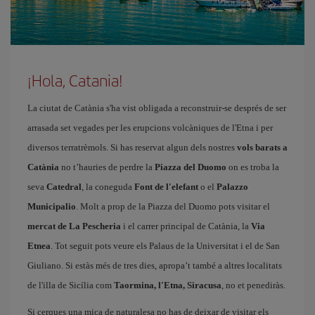
¡Hola, Catania!
La ciutat de Catània s'ha vist obligada a reconstruir-se després de ser
arrasada set vegades per les erupcions volcàniques de l'Etna i per
diversos terratrèmols. Si has reservat algun dels nostres
vols barats a
Catània
no t’hauries de perdre la
Piazza del Duomo
on es troba la
seva
Catedral
, la coneguda
Font de l'elefant
o el
Palazzo
Municipalio
. Molt a prop de la Piazza del Duomo pots visitar el
mercat de La Pescheria
i el carrer principal de Catània, la
Via
Etnea
. Tot seguit pots veure els Palaus de la Universitat i el de San
Giuliano. Si estàs més de tres dies, apropa’t també a altres localitats
de l'illa de Sicília com
Taormina, l'Etna, Siracusa
, no et penediràs.
Si cerques una mica de naturalesa no has de deixar de visitar els