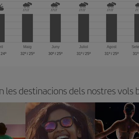
ril
Maig
Juny
Juliol
Agost
Set
/
24º
32º
/
25º
30º
/
25º
31º
/
25º
31º
/
25º
31º
les destinacions dels nostres vols