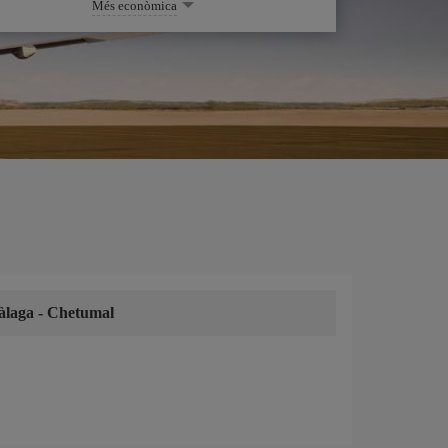
Més econòmica
àlaga
-
Chetumal