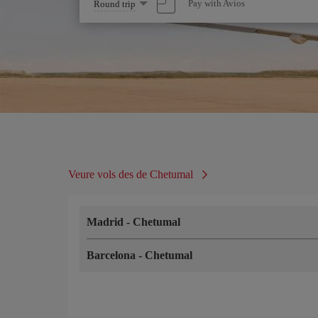
Select
Pay with Avios
Round trip
one
option
Veure vols des de Chetumal
Madrid
-
Chetumal
Barcelona
-
Chetumal