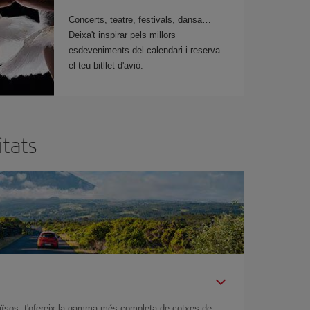
Concerts, teatre, festivals, dansa
Deixa't inspirar pels millors
esdeveniments del calendari i reserva
el teu bitllet d'avió.
itats
aïsos, t'ofereix la gamma més completa de cotxes de