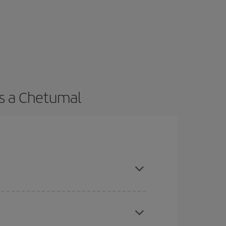
ts a Chetumal
r amb antelació i tenir flexibilitat amb les dates i
inspirar: segur que trobes el vol més barat.