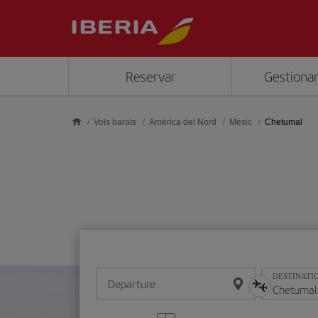
Skip to main content
Reservar
Gestionar
Vols barats
Amèrica del Nord
Mèxic
Chetumal
DESTINATI
Departure