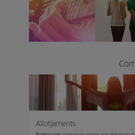
Comp
Allotjaments
Booking.com
connecta els viatgers amb allotjaments e