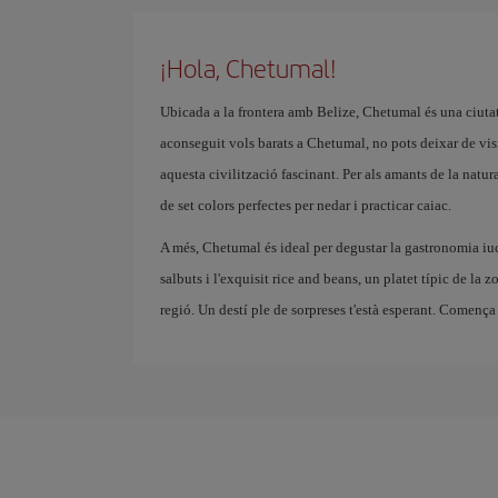
¡Hola, Chetumal!
Ubicada a la frontera amb Belize, Chetumal és una ciutat 
aconseguit vols barats a Chetumal, no pots deixar de vi
aquesta civilització fascinant. Per als amants de la natur
de set colors perfectes per nedar i practicar caiac.
A més, Chetumal és ideal per degustar la gastronomia iu
salbuts i l'exquisit rice and beans, un platet típic de la 
regió. Un destí ple de sorpreses t'està esperant. Comença