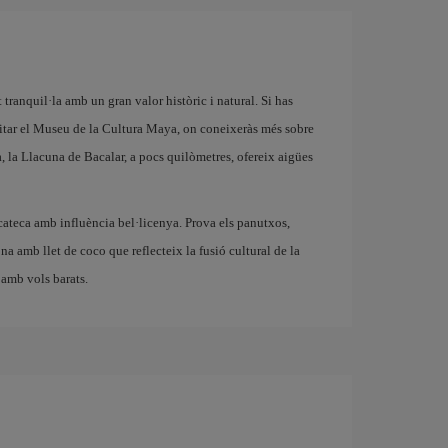
tranquil·la amb un gran valor històric i natural. Si has
sitar el Museu de la Cultura Maya, on coneixeràs més sobre
a, la Llacuna de Bacalar, a pocs quilòmetres, ofereix aigües
cateca amb influència bel·licenya. Prova els panutxos,
zona amb llet de coco que reflecteix la fusió cultural de la
 amb vols barats.