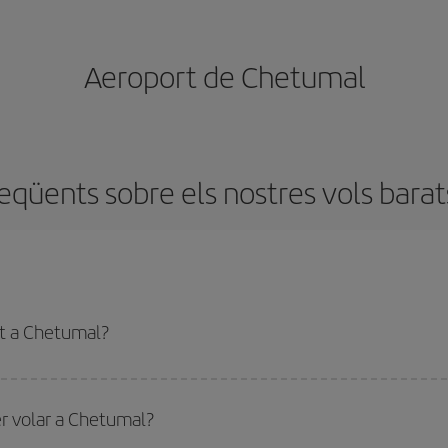
Aeroport de Chetumal
eqüents sobre els nostres vols bara
at a Chetumal?
enir el vol més barat. Per aconseguir-ho, cal evitar les temporades altes, compra
has decidit una destinació per al teu viatge, mira les nostres ofertes i deixa't 
r volar a Chetumal?