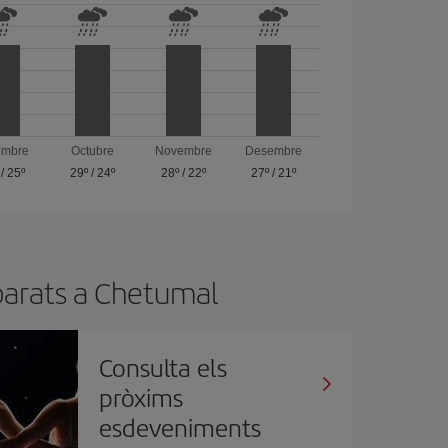
embre
Octubre
Novembre
Desembre
/
25º
29º
/
24º
28º
/
22º
27º
/
21º
 barats a Chetumal
Consulta els
pròxims
esdeveniments