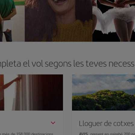
leta el vol segons les teves necess
Lloguer de cotxes
n més de 158.000 destinacions
AVIS
, present en gairebé 200 p