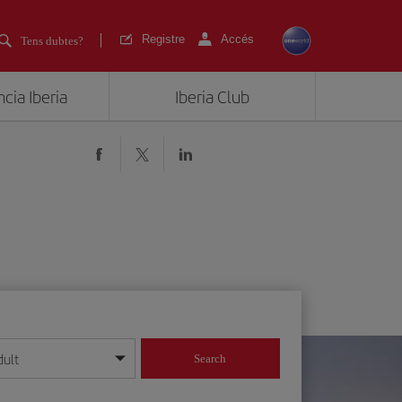
Registre
Accés
Tens dubtes?
cia Iberia
Iberia Club
dult
Search
 dia/mes/any