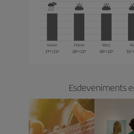
Gener
Febrer
Març
Ab
27º
/
21º
28º
/
22º
30º
/
22º
31º
Esdeveniments en 