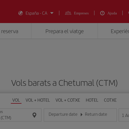
España - CA
Empreses
Ajuda
 reserva
Prepara el viatge
Experièn
Vols barats a Chetumal (CTM)
VOL
VOL + HOTEL
VOL + COTXE
HOTEL
COTXE
ON
Departure date
Return date
1
A
Introduce la fecha en format dia/mes/any
Introduce la fecha en format