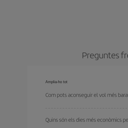
Preguntes fr
Amplia-ho tot
Com pots aconseguir el vol més bar
Podràs estalviar en el preu del bitllet d'avió i obt
els horaris d'anada i tornada. A més, si encara no 
Quins són els dies més econòmics pe