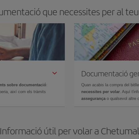
umentació que necessites per al te
Documentació ge
ents sobre documentació
:
Quan acabis la compra del bitll
eria, així com els tràmits
necessites per volar
. Aquí t'i
assegurança
o qualsevol altre d
Informació útil per volar a Chetuma