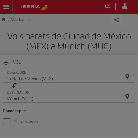
Skip to main content
Vols barats
Vols barats de Ciudad de México
(MEX) a Múnich (MUC)
VOL
DEPARTURE
DESTINATION
Select
Round trip
one
option
Pay with Avios