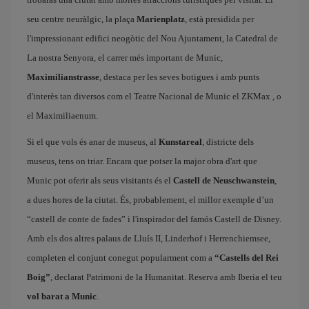
seu centre neuràlgic, la plaça
Marienplatz
, està presidida per
l'impressionant edifici neogòtic del Nou Ajuntament, la Catedral de
La nostra Senyora, el carrer més important de Munic,
Maximilianstrasse
, destaca per les seves botigues i amb punts
d'interès tan diversos com el Teatre Nacional de Munic el ZKMax , o
el Maximiliaenum.
Si el que vols és anar de museus, al
Kunstareal
, districte dels
museus, tens on triar. Encara que potser la major obra d'art que
Munic pot oferir als seus visitants és el
Castell de Neuschwanstein
,
a dues hores de la ciutat. És, probablement, el millor exemple d’un
“castell de conte de fades” i l'inspirador del famós Castell de Disney.
Amb els dos altres palaus de Lluís II, Linderhof i Herrenchiemsee,
completen el conjunt conegut popularment com a
“Castells del Rei
Boig”
, declarat Patrimoni de la Humanitat. Reserva amb Iberia el teu
vol barat a Munic
.