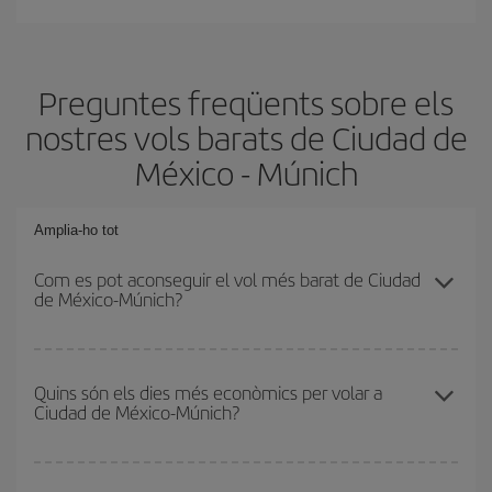
Preguntes freqüents sobre els
nostres vols barats de Ciudad de
México - Múnich
Amplia-ho tot
Com es pot aconseguir el vol més barat de Ciudad
de México-Múnich?
Podràs estalviar en el preu del bitllet d'avió de Ciudad de México-
Múnich-dest i obtenir el vol més barat. Per aconseguir-ho, cal
Quins són els dies més econòmics per volar a
Ciudad de México-Múnich?
evitar les temporades altes, comprar amb antelació i tenir
flexibilitat amb les dates i els horaris d'anada i tornada.
Per saber quins dies et sortirà més econòmic volar, només cal