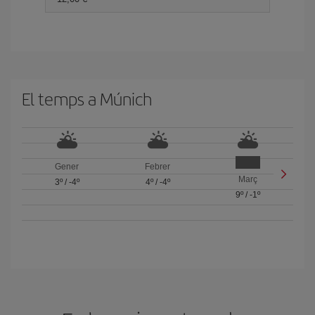
El temps a Múnich
Gener
Febrer
Març
3º
/
-4º
4º
/
-4º
9º
/
-1º