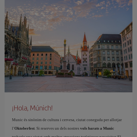
¡Hola, Múnich!
Munic és sinònim de cultura i cervesa, ciutat coneguda per allotjar
l’
Oktoberfest
. Si reserves un dels nostres
vols barats a Munic
trobaràs una ciutat amb moltes atraccions turístiques per visitar. El