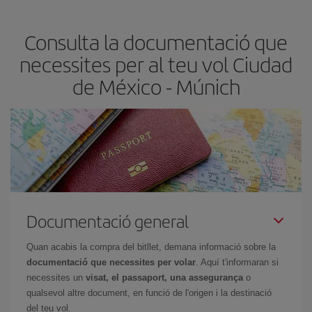
les teves necessitats de viatge. La tarifa bàsica et garanteix el vol
més barat.
Consulta la documentació que
necessites per al teu vol Ciudad
de México - Múnich
Documentació general
Quan acabis la compra del bitllet, demana informació sobre la
documentació que necessites per volar
. Aquí t'informaran si
necessites un
visat, el passaport, una assegurança
o
qualsevol altre document, en funció de l'origen i la destinació
del teu vol.