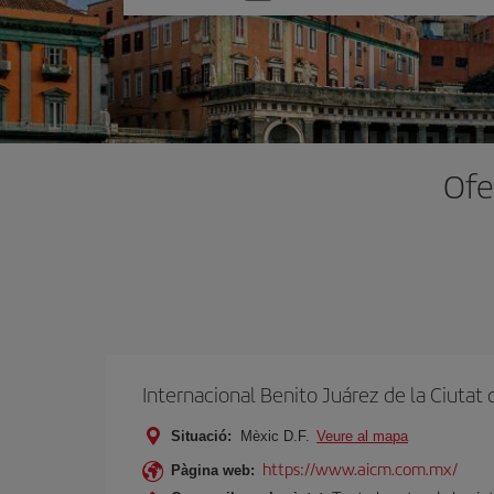
one
option
Ofe
Internacional Benito Juárez de la Ciutat
Situació:
Mèxic D.F.
Veure al mapa
https://www.aicm.com.mx/
Pàgina web: