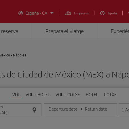
España - CA
Empreses
Ajuda
 reserva
Prepara el viatge
Experièn
México - Nápoles
ts de Ciudad de México (MEX) a Náp
VOL
VOL + HOTEL
VOL + COTXE
HOTEL
COTXE
ON
Departure date
Return date
1
A
Introduce la fecha en format dia/mes/any
Introduce la fecha en format