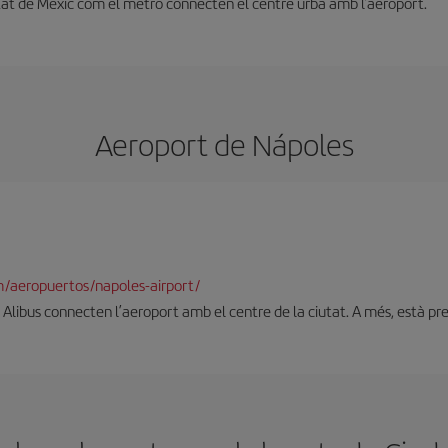
utat de Mèxic com el metro connecten el centre urbà amb l'aeroport.
Aeroport de Nápoles
/aeropuertos/napoles-airport/
 i Alibus connecten l’aeroport amb el centre de la ciutat. A més, està p