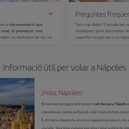
Preguntes freqüe
bre la
documentació que
Tens cap dubte? Consulta les n
n
visat, el passaport, una
t'expliquem quins documents nec
igen i la destinació del teu vol.
específics exigits per a la migra
Informació útil per volar a Nápoles
¡Hola, Nápoles!
Si has reservat algun dels nostres
vols barats a Nàpols
n
i misteriosos carrers poblats de vida i motocicletes move
I
, els barris espanyols, les seves majestuoses places, els s
viscuda. Sota terra s'amaga una altra ciutat repleta de tún