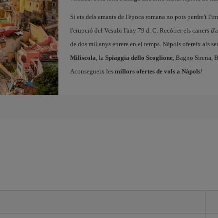
Si ets dels amants de l'època romana no pots perdre't l'
l'erupció del Vesubi l'any 79 d. C. Recórrer els carrers 
de dos mil anys enrere en el temps. Nàpols ofereix als seus
Miliscola
, la
Spiaggia dello Scoglione
, Bagno Sirena, 
Aconsegueix les
millors ofertes de vols a Nàpols
!