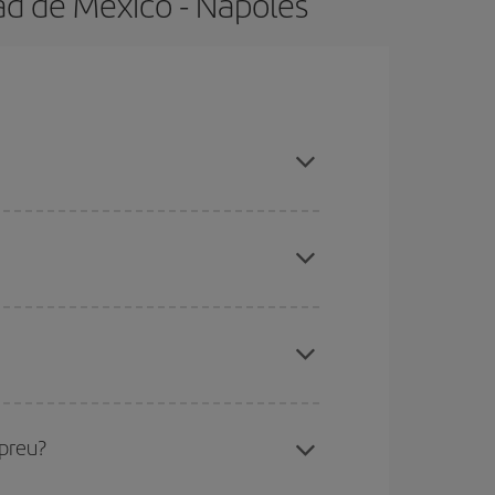
ad de México - Nápoles
al evitar les temporades altes, comprar amb
ues des d'on voles, la teva destinació i en quines
per als dies propers
, tant d'anada com de
sible que alguns
horaris
t'ajudin a estalviar encara
etmana Santa i els períodes de vacances escolars
ris el vol, millors preus podràs trobar.
 preu?