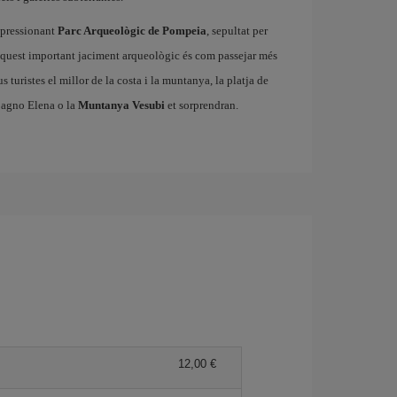
impressionant
Parc Arqueològic de Pompeia
, sepultat per
d'aquest important jaciment arqueològic és com passejar més
 turistes el millor de la costa i la muntanya, la platja de
Bagno Elena o la
Muntanya Vesubi
et sorprendran.
12,00