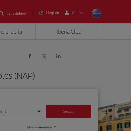
Registre
Accés
Tens dubtes?
cia Iberia
Iberia Club
oles (NAP)
dult
Search
 dia/mes/any
Més econòmica