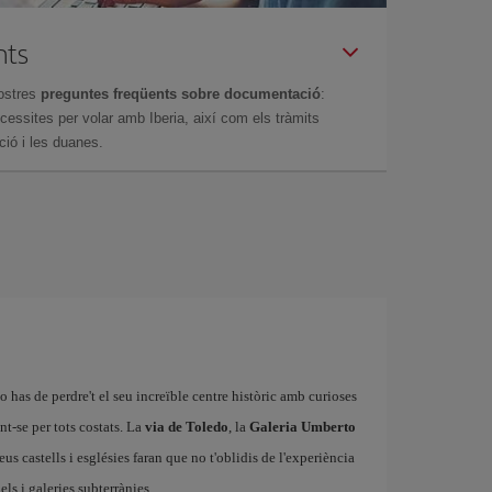
nts
ostres
preguntes freqüents sobre documentació
:
essites per volar amb Iberia, així com els tràmits
ció i les duanes.
o has de perdre't el seu increïble centre històric amb curioses
nt-se per tots costats. La
via de Toledo
, la
Galeria Umberto
eus castells i esglésies faran que no t'oblidis de l'experiència
els i galeries subterrànies.