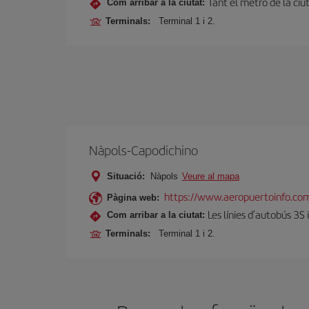
Tant el metro de la ci
Com arribar a la ciutat:
Terminals:
Terminal 1 i 2.
Nàpols-Capodichino
Situació:
Nàpols
Veure al mapa
https://www.aeropuertoinfo.com
Pàgina web:
Les línies d’autobús 3S
Com arribar a la ciutat:
Terminals:
Terminal 1 i 2.