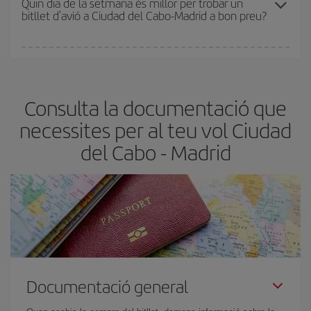
Quin dia de la setmana és millor per trobar un
bitllet d'avió a Ciudad del Cabo-Madrid a bon preu?
més barat.
Pots trobar vols econòmics qualsevol dia de la setmana. Les
claus per trobar els millors preus són
l'anticipació i la flexibilitat.
Normalment,
com més aviat
reservis els bitllets d'avió, més
Consulta la documentació que
barats et sortiran. A més, si tens flexibilitat amb les dates i els
horaris del viatge, podràs
triar el preu més barat.
necessites per al teu vol Ciudad
del Cabo - Madrid
Documentació general