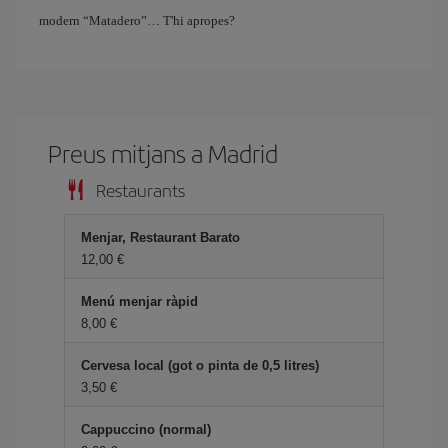
modern “Matadero”… T'hi apropes?
Preus mitjans a Madrid
Restaurants
Menjar, Restaurant Barato
12,00
Menú menjar ràpid
8,00
Cervesa local (got o pinta de 0,5 litres)
3,50
Cappuccino (normal)