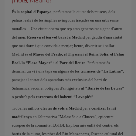
És la
capital d'Espanya
, però també la ciutat dels museus, dels
palaus reals i de les àmplies avingudes traçades en una urbs sense
muralles… Una ciutat oberta que rep amb generositat a gent d’arreu
del món.
Reserva el teu vol barat a Madrid
per gaudir d'una ciutat
que mai dorm i que convida a menjar, beure, divertir-se i ballar
Madrid és el
Museu del Prado, el Thyssen i el Reina Sofia, el Palau
Real, la “Plaza Mayor” i el Parc del Retiro
. Però també és
demanar un vi i una tapa en alguna de les
terrasses de “La Latina”
,
passejar al costat dels aparadors més exclusius del barri de
Salamanca, recórrer botigues d'antiguitats
al “Barrio de las Letras”
o perdre's pels
carrerons del bohemi “Lavapiés”
.
Troba les millors
ofertes de vols a Madrid
per a
conèixer la nit
madrilenya
en l'alternativa “Malasaña o a Chueca”, epicentre
europeu de la comunitat LGTBI. Explora més enllà del centre, els
barris de la ciutat, les ribes del Riu Manzanares, l'escena cultural del