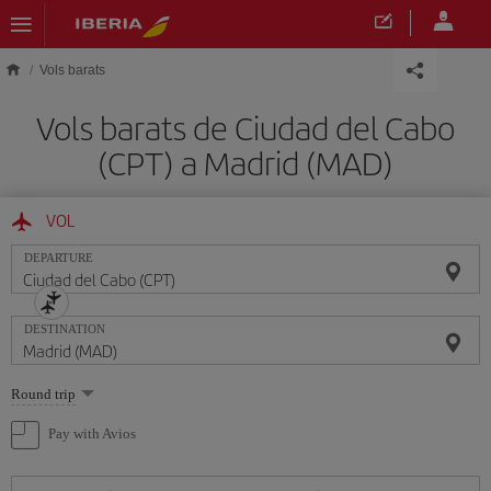
Skip to main content
Vols barats
Vols barats de Ciudad del Cabo
(CPT) a Madrid (MAD)
VOL
DEPARTURE
DESTINATION
Select
Round trip
one
option
Pay with Avios