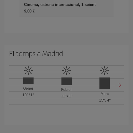
Cinema, estrena internacional, 1 seient
9,00
El temps a Madrid
Gener
Febrer
Març
10º
/
1º
11º
/
1º
15º
/
4º