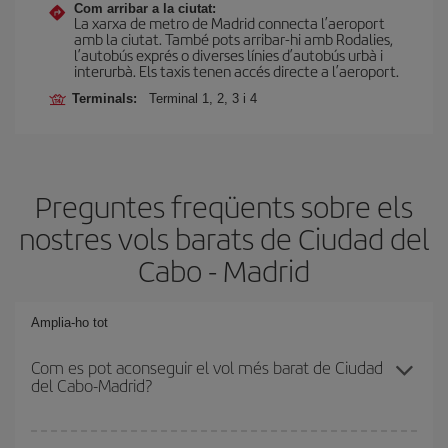
Com arribar a la ciutat:
La xarxa de metro de Madrid connecta l’aeroport
amb la ciutat. També pots arribar-hi amb Rodalies,
l’autobús exprés o diverses línies d’autobús urbà i
interurbà. Els taxis tenen accés directe a l’aeroport.
Terminals:
Terminal 1, 2, 3 i 4
Preguntes freqüents sobre els
nostres vols barats de Ciudad del
Cabo - Madrid
Amplia-ho tot
Com es pot aconseguir el vol més barat de Ciudad
del Cabo-Madrid?
Podràs estalviar en el preu del bitllet d'avió de Ciudad del Cabo-