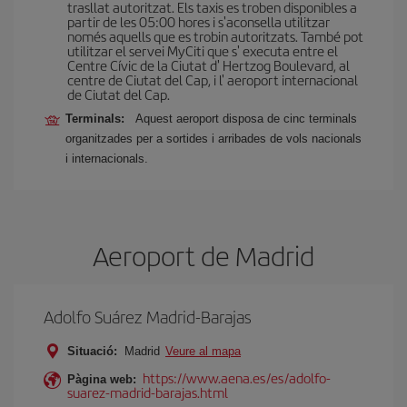
trasllat autoritzat. Els taxis es troben disponibles a
partir de les 05:00 hores i s'aconsella utilitzar
només aquells que es trobin autoritzats. També pot
utilitzar el servei MyCiti que s' executa entre el
Centre Cívic de la Ciutat d' Hertzog Boulevard, al
centre de Ciutat del Cap, i l' aeroport internacional
de Ciutat del Cap.
Terminals:
Aquest aeroport disposa de cinc terminals
organitzades per a sortides i arribades de vols nacionals
i internacionals.
Aeroport de Madrid
Adolfo Suárez Madrid-Barajas
Situació:
Madrid
Veure al mapa
https://www.aena.es/es/adolfo-
Pàgina web:
suarez-madrid-barajas.html