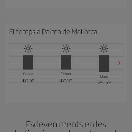
El temps a Palma de Mallorca
Gener
Febrer
Març
13º
/
9º
13º
/
8º
16º
/
10º
Esdeveniments en les