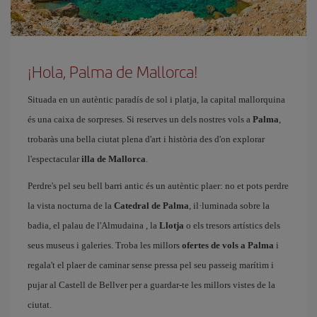
¡Hola, Palma de Mallorca!
Situada en un autèntic paradís de sol i platja, la capital mallorquina
és una caixa de sorpreses. Si reserves un dels nostres vols a
Palma
,
trobaràs una bella ciutat plena d'art i història des d'on explorar
l'espectacular
illa de Mallorca
.
Perdre's pel seu bell barri antic és un autèntic plaer: no et pots perdre
la vista nocturna de la
Catedral de Palma
, il·luminada sobre la
badia, el palau de l'Almudaina
, la
Llotja
o els tresors artístics dels
seus museus i galeries. Troba les millors
ofertes de vols a Palma
i
regala't el plaer de caminar sense pressa pel seu passeig marítim i
pujar al Castell de Bellver per a guardar-te les millors vistes de la
ciutat.