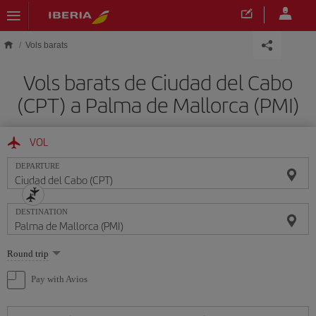
Skip to main content
Vols barats
Vols barats de Ciudad del Cabo
(CPT) a Palma de Mallorca (PMI)
VOL
DEPARTURE
DESTINATION
Select
Round trip
one
option
Pay with Avios