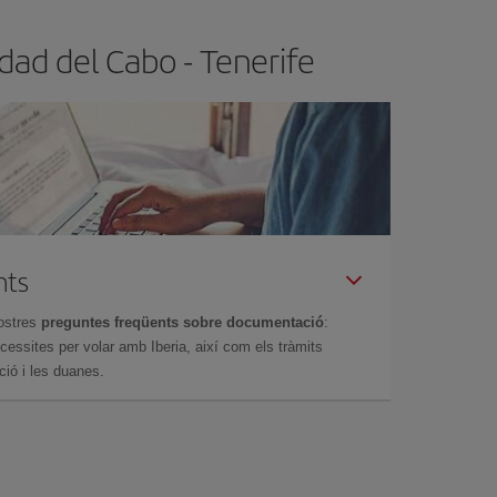
dad del Cabo - Tenerife
nts
ostres
preguntes freqüents sobre documentació
:
essites per volar amb Iberia, així com els tràmits
ció i les duanes.