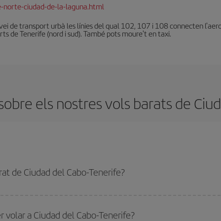
e-norte-ciudad-de-la-laguna.html
ei de transport urbà les línies del qual 102, 107 i 108 connecten l'aerop
rts de Tenerife (nord i sud). També pots moure't en taxi.
obre els nostres vols barats de Ciud
rat de Ciudad del Cabo-Tenerife?
Ciudad del Cabo-Tenerife-dest i obtenir el vol més barat. Per aconseguir-ho, ca
aris d'anada i tornada.
r volar a Ciudad del Cabo-Tenerife?