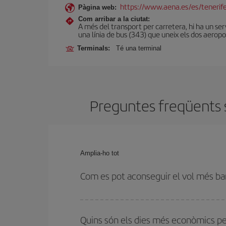
https://www.aena.es/es/tenerif
Pàgina web:
Com arribar a la ciutat:
A més del transport per carretera, hi ha un serv
una línia de bus (343) que uneix els dos aeropo
Terminals:
Té una terminal
Preguntes freqüents s
Amplia-ho tot
Com es pot aconseguir el vol més ba
Podràs estalviar en el preu del bitllet d'avió de 
antelació i tenir flexibilitat amb les dates i els hor
Quins són els dies més econòmics pe