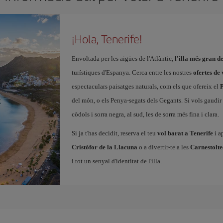
¡Hola, Tenerife!
Envoltada per les aigües de l'Atlàntic,
l'illa més gran d
turístiques d'Espanya. Cerca entre les nostres
ofertes de 
espectaculars paisatges naturals, com els que ofereix el
P
del món, o els Penya-segats dels Gegants. Si vols gaudir d
còdols i sorra negra, al sud, les de sorra més fina i clara.
Si ja t'has decidit, reserva el teu
vol barat a Tenerife
i a
Cristòfor de la Llacuna
o a divertir-te a les
Carnestolte
i tot un senyal d'identitat de l'illa.