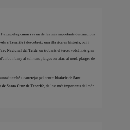
e l'arxipèlag canari
és un de les més importants destinacions
vols a Tenerife
i descobreix una illa rica en història, oci i
arc Nacional del Teide
, on trobaràs el tercer volcà més gran
'un bon bany al sol, tens platges on triar: al nord, platges de
punta't també a carrerejar pel centre
històric de Sant
s de Santa Cruz de Tenerife
, de less més importants del món