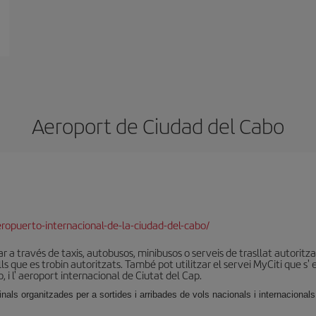
Aeroport de Ciudad del Cabo
opuerto-internacional-de-la-ciudad-del-cabo/
tzar a través de taxis, autobusos, minibusos o serveis de trasllat autoritza
s que es trobin autoritzats. També pot utilitzar el servei MyCiti que s' 
 i l' aeroport internacional de Ciutat del Cap.
als organitzades per a sortides i arribades de vols nacionals i internacionals