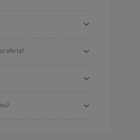
ues des d'on voles, la teva destinació i en quines
per als dies propers
, tant d'anada com de
sible que alguns
horaris
t'ajudin a estalviar encara
etmana Santa i els períodes de vacances escolars
ris el vol, millors preus podràs trobar.
or oferta?
de les tarifes més barates (turista). Per aquest
x el vol més barat.
reu?
t.
Normalment,
com més aviat
reservis els
barat.