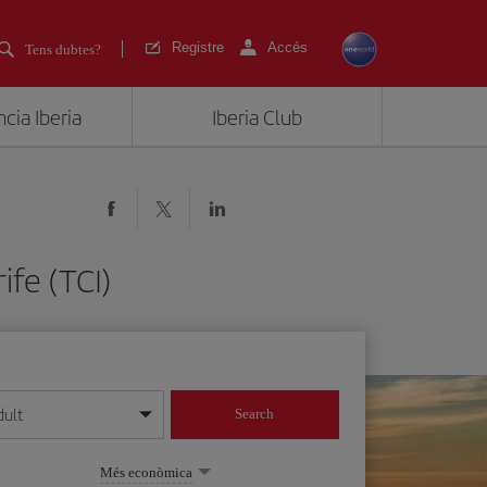
Registre
Accés
Tens dubtes?
cia Iberia
Iberia Club
ife (TCI)
dult
Search
 dia/mes/any
Més econòmica