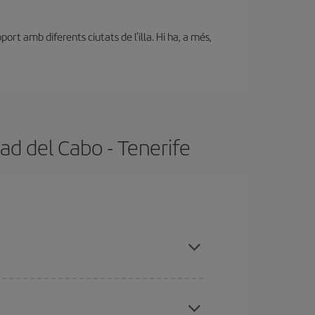
ort amb diferents ciutats de l'illa. Hi ha, a més,
ad del Cabo - Tenerife
l evitar les temporades altes, comprar amb