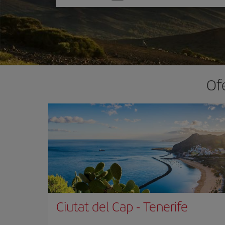
one
option
Ofe
Ciutat del Cap
-
Tenerife