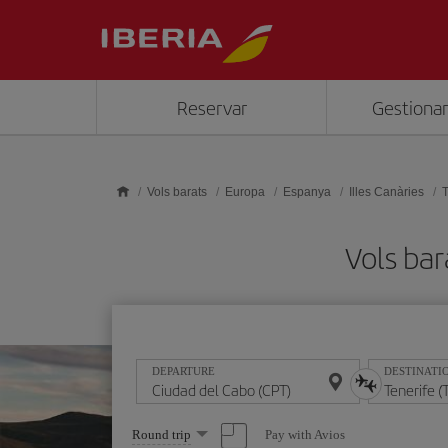
Skip to main content
Reservar
Gestionar
Vols barats
Europa
Espanya
Illes Canàries
T
Vols bar
DEPARTURE
DESTINATI
Select
Pay with Avios
Round trip