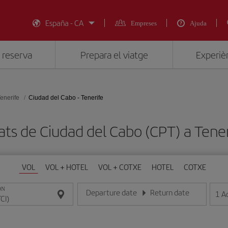
España - CA
Empreses
Ajuda
 reserva
Prepara el viatge
Experièn
enerife
Ciudad del Cabo - Tenerife
ats de Ciudad del Cabo (CPT) a Tener
VOL
VOL + HOTEL
VOL + COTXE
HOTEL
COTXE
ON
Departure date
Return date
1
A
Introduce la fecha en format dia/mes/any
Introduce la fecha en format