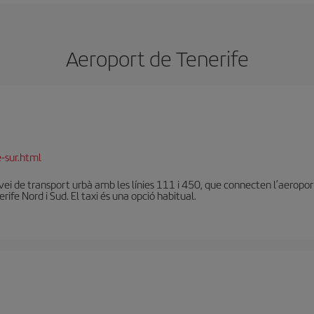
Aeroport de Tenerife
-sur.html
vei de transport urbà amb les línies 111 i 450, que connecten l’aeroport 
ife Nord i Sud. El taxi és una opció habitual.