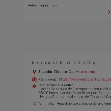
Return flights from
Internacional de la Ciutat del Cap
Situació:
Ciutat del Cap
Veure al mapa
https://www.aeropuertos.net/aer
Pàgina web:
Com arribar a la ciutat:
L' accés i la sortida de l' aeroport es pot reali
05:00 hores i s'aconsella utilitzar només aquell
Hertzog Boulevard, al centre de Ciutat del Cap,
Terminals:
Aquest aeroport disposa de cinc termin