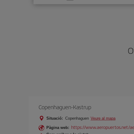
one
option
O
Copenhaguen-Kastrup
Situació:
Copenhaguen
Veure al mapa
https://www.aeropuertos.net/a
Pàgina web: