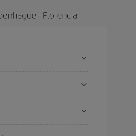
penhague - Florencia
itar les temporades altes, comprar amb antelació i
ues des d'on voles, la teva destinació i en quines
per als dies propers
, tant d'anada com de
sible que alguns
horaris
t'ajudin a estalviar encara
etmana Santa i els períodes de vacances escolars
ris el vol, millors preus podràs trobar.