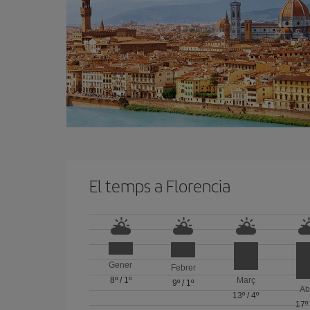
El temps a Florencia
Gener
Febrer
8º
/
1º
Març
9º
/
1º
Ab
13º
/
4º
17º