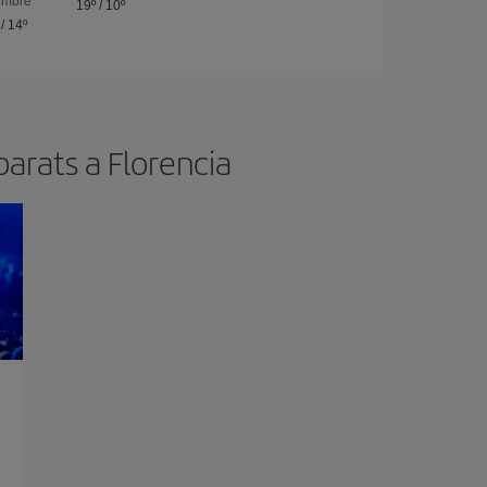
embre
19º
/
10º
/
14º
barats a Florencia