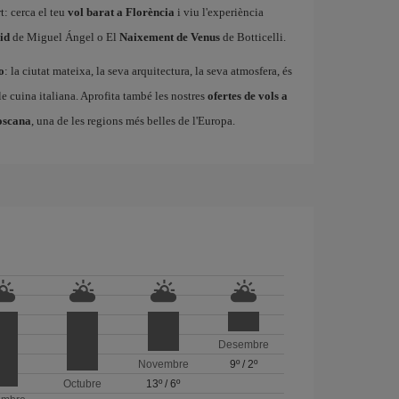
t: cerca el teu
vol barat a Florència
i viu l'experiència
id
de Miguel Ángel o El
Naixement de Venus
de Botticelli.
o
: la ciutat mateixa, la seva arquitectura, la seva atmosfera, és
ble cuina italiana. Aprofita també les nostres
ofertes de vols a
oscana
, una de les regions més belles de l'Europa.
Desembre
Novembre
9º
/
2º
Octubre
13º
/
6º