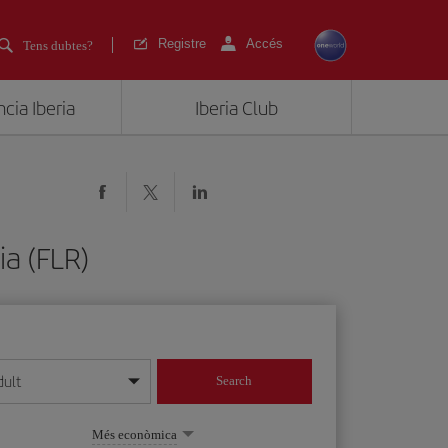
Registre
Accés
Tens dubtes?
cia Iberia
Iberia Club
ia (FLR)
dult
Search
 dia/mes/any
Més econòmica