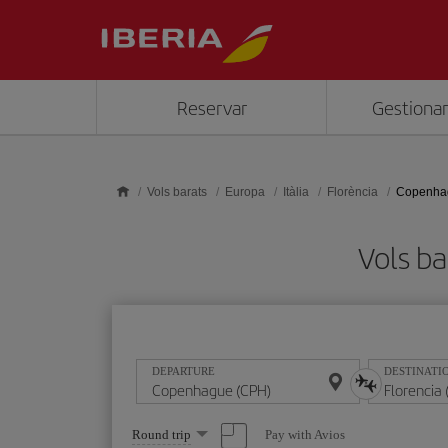
Skip to main content
Reservar
Gestionar
Vols barats
Europa
Itàlia
Florència
Copenhag
Vols ba
DEPARTURE
DESTINATI
Select
Pay with Avios
Round trip