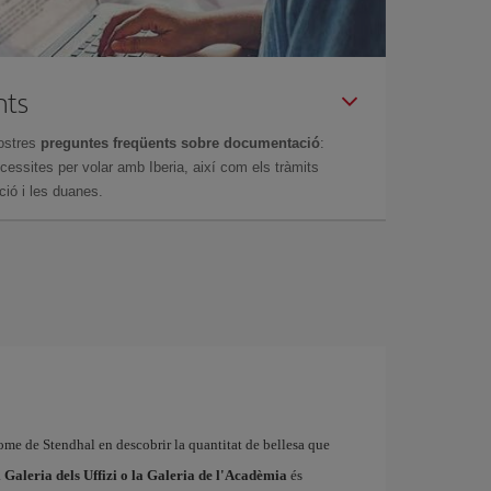
nts
ostres
preguntes freqüents sobre documentació
:
essites per volar amb Iberia, així com els tràmits
ció i les duanes.
rome de Stendhal en descobrir la quantitat de bellesa que
a
Galeria dels Uffizi o la Galeria de l'Acadèmia
és