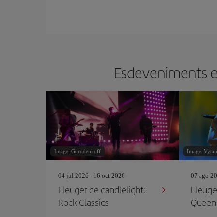
Esdeveniments en 
Image: Gorodenkoff
Image: Vytaut
04 jul 2026 - 16 oct 2026
07 ago 20
Lleuger de candlelight:
Lleuge
Rock Classics
Queen