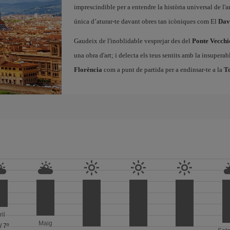
imprescindible per a entendre la història universal de l'ar
única d’aturar-te davant obres tan icòniques com El
Dav
Gaudeix de l'inoblidable vesprejar des del
Ponte Vecchi
una obra d'art; i delecta els teus sentits amb la insupera
Florència
com a punt de partida per a endinsar-te a la
T
ril
Maig
/
7º