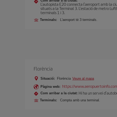
Com arribar a la ciutat:
L'autopista E20 connecta l'aeroport amb la ciut
situats a la Terminal 3. L'estació de metro Luf
terminals 1 i 3.
Terminals:
L'aeroport té 3 terminals.
Florència
Situació:
Florència
Veure al mapa
https://www.aeropuertoinfo.com
Pàgina web:
Hi ha un servei d'autobu
Com arribar a la ciutat:
Terminals:
Compta amb una terminal.