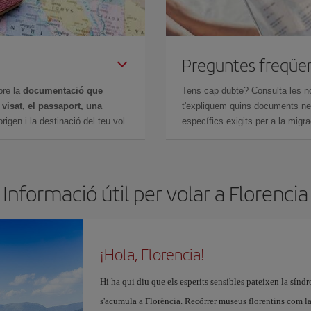
Preguntes freqüe
bre la
documentació que
Tens cap dubte? Consulta les n
n
visat, el passaport, una
t'expliquem quins documents nec
igen i la destinació del teu vol.
específics exigits per a la migra
Informació útil per volar a Florencia
¡Hola, Florencia!
Hi ha qui diu que els esperits sensibles pateixen la sínd
s'acumula a Florència. Recórrer museus florentins com l