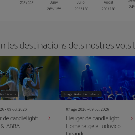
Set
Juny
Juliol
Agost
21º
/
11º
24º
26º
/
15º
29º
/
18º
29º
/
18º
les destinacions dels nostres vols 
as Kielaitis
Image: Anton Gvozdikov
26 - 09 oct 2026
07 ago 2026 - 09 oct 2026
r de candlelight:
Lleuger de candlelight:
 & ABBA
Homenatge a Ludovico
Einaudi