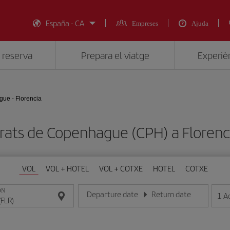
España - CA
Empreses
Ajuda
 reserva
Prepara el viatge
Experièn
ue - Florencia
rats de Copenhague (CPH) a Florenc
VOL
VOL + HOTEL
VOL + COTXE
HOTEL
COTXE
ON
Departure date
Return date
1
A
Introduce la fecha en format dia/mes/any
Introduce la fecha en format