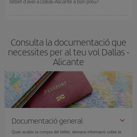
bitllet d'avió a Dallas-Alicante a bon preu?
més barat.
Pots trobar vols econòmics qualsevol dia de la setmana. Les
claus per trobar els millors preus són
l'anticipació i la flexibilitat.
Normalment,
com més aviat
reservis els bitllets d'avió, més
Consulta la documentació que
barats et sortiran. A més, si tens flexibilitat amb les dates i els
horaris del viatge, podràs
triar el preu més barat.
necessites per al teu vol Dallas -
Alicante
Documentació general
Quan acabis la compra del bitllet, demana informació sobre la