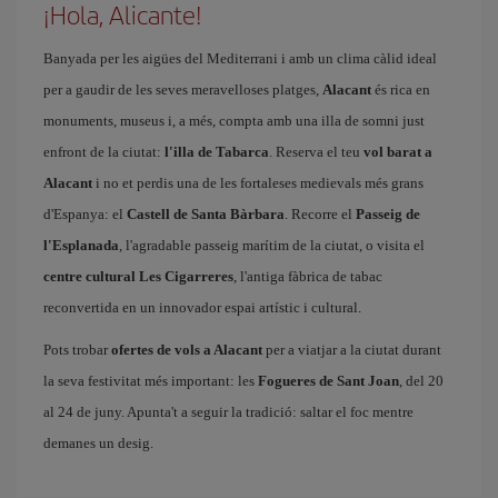
¡Hola, Alicante!
Banyada per les aigües del Mediterrani i amb un clima càlid ideal
per a gaudir de les seves meravelloses platges,
Alacant
és rica en
monuments, museus i, a més, compta amb una illa de somni just
enfront de la ciutat:
l'illa de Tabarca
. Reserva el teu
vol barat a
Alacant
i no et perdis una de les fortaleses medievals més grans
d'Espanya: el
Castell de Santa Bàrbara
. Recorre el
Passeig de
l'Esplanada
, l'agradable passeig marítim de la ciutat, o visita el
centre cultural Les Cigarreres
, l'antiga fàbrica de tabac
reconvertida en un innovador espai artístic i cultural.
Pots trobar
ofertes de vols a Alacant
per a viatjar a la ciutat durant
la seva festivitat més important: les
Fogueres de Sant Joan
, del 20
al 24 de juny. Apunta't a seguir la tradició: saltar el foc mentre
demanes un desig.