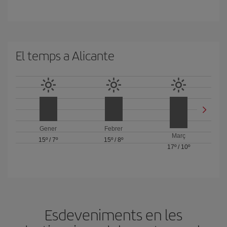
El temps a Alicante
Gener
Febrer
Març
15º
/
7º
15º
/
8º
17º
/
10º
Esdeveniments en les