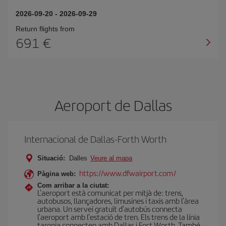
2026-09-20
-
2026-09-29
Return flights from
691
Aeroport de Dallas
Internacional de Dallas-Forth Worth
Situació:
Dalles
Veure al mapa
https://www.dfwairport.com/
Pàgina web:
Com arribar a la ciutat:
L'aeroport està comunicat per mitjà de: trens,
autobusos, llançadores, limusines i taxis amb l'àrea
urbana. Un servei gratuït d'autobús connecta
l'aeroport amb l'estació de tren. Els trens de la línia
taronja connecten amb Dallas i Fort Worth. També