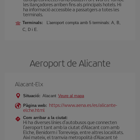
les llançadores arriben fins als principals hotels. Hi
ha informació accessible a passatgers a totes les
terminals.
Terminals:
L'aeroport compta amb 5 terminals: A, B,
C, D i E.
Aeroport de Alicante
Alacant-Elx
Situació:
Alacant
Veure al mapa
https://www.aena.es/es/alicante-
Pàgina web:
elche.html
Com arribar a la ciutat:
Hi ha diverses línies d'autobusos que connecten
l'aeroport tant amb la ciutat d'Alacant com amb
Elche, Benidorm i Torrevieja, entre altres localitats.
Així mateix, el tramvia metropolità d'Alacant té