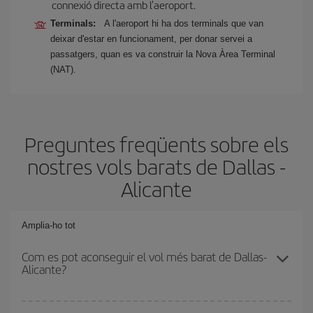
connexió directa amb l'aeroport.
Terminals:
A l'aeroport hi ha dos terminals que van
deixar d'estar en funcionament, per donar servei a
passatgers, quan es va construir la Nova Àrea Terminal
(NAT).
Preguntes freqüents sobre els
nostres vols barats de Dallas -
Alicante
Amplia-ho tot
Com es pot aconseguir el vol més barat de Dallas-
Alicante?
Podràs estalviar en el preu del bitllet d'avió de Dallas-Alicante-dest