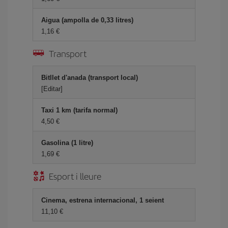
Aigua (ampolla de 0,33 litres)
1,16
Transport
Bitllet d'anada (transport local)
[Editar]
Taxi 1 km (tarifa normal)
4,50
Gasolina (1 litre)
1,69
Esport i lleure
Cinema, estrena internacional, 1 seient
11,10