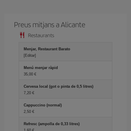
Preus mitjans a Alicante
Restaurants
Menjar, Restaurant Barato
[Editar]
Menú menjar ràpid
35,00
Cervesa local (got o pinta de 0,5 litres)
7,20
Cappuccino (normal)
2,50
Refresc (ampolla de 0,33 litres)
1,60