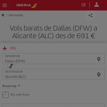
Skip to main content
Vols barats
Vols barats de Dallas (DFW) a
Alicante (ALC) des de 691
VOL
DEPARTURE
DESTINATION
Select
Round trip
one
option
Pay with Avios