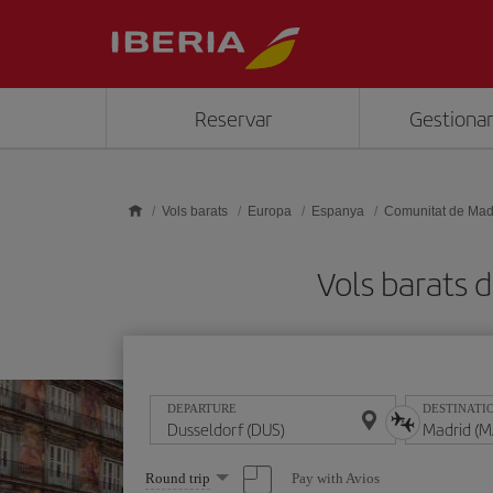
Skip to main content
Reservar
Gestionar
Vols barats
Europa
Espanya
Comunitat de Mad
Vols barats
DEPARTURE
DESTINATI
Select
Pay with Avios
Round trip