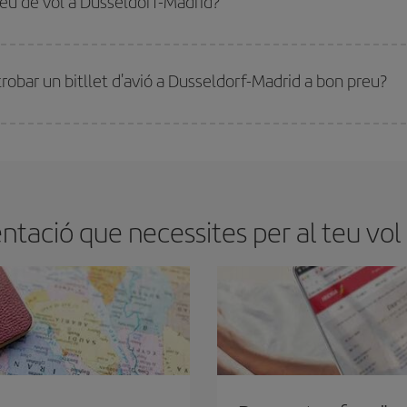
preu de vol a Dusseldorf-Madrid?
millor preu segons les teves necessitats de viatge. La tarifa bàsica et garantei
trobar un bitllet d'avió a Dusseldorf-Madrid a bon preu?
tmana. Les claus per trobar els millors preus són
l'anticipació i la flexibilita
ens flexibilitat amb les dates i els horaris del viatge, podràs
triar el preu més 
tació que necessites per al teu vol