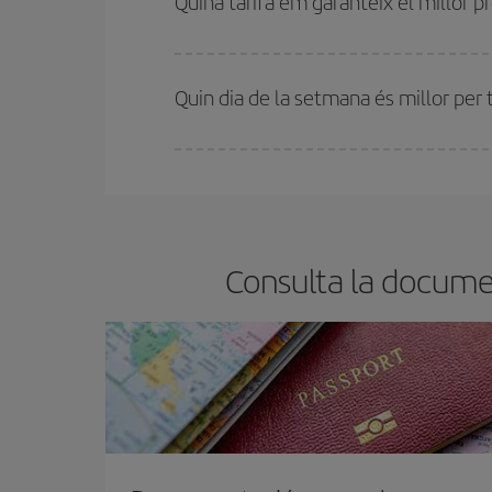
Quina tarifa em garanteix el millor 
A Iberia tenim diferents tarifes per garantir-te el 
Quin dia de la setmana és millor per 
Pots trobar vols econòmics qualsevol dia de la se
bitllets d'avió, més barats et sortiran. A més, si t
Consulta la documen