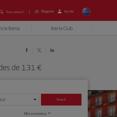
Registre
Accés
Tens dubtes?
cia Iberia
Iberia Club
) des de 131
dult
Search
 dia/mes/any
Més econòmica