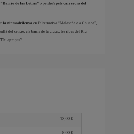
 “Barrio de las Letras”
o perdre's pels
carrerons del
r la nit madrilenya
en l'alternativa “Malasaña o a Chueca”,
à del centre, els barris de la ciutat, les ribes del Riu
T'hi apropes?
12,00
8,00