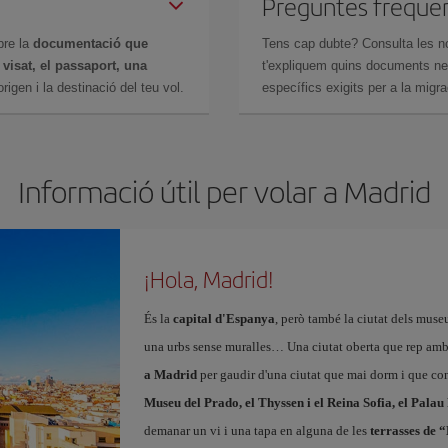
Preguntes freqüe
bre la
documentació que
Tens cap dubte? Consulta les n
n
visat, el passaport, una
t'expliquem quins documents nec
igen i la destinació del teu vol.
específics exigits per a la migra
Informació útil per volar a Madrid
¡Hola, Madrid!
És la
capital d'Espanya
, però també la ciutat dels muse
una urbs sense muralles… Una ciutat oberta que rep amb
a Madrid
per gaudir d'una ciutat que mai dorm i que con
Museu del Prado, el Thyssen i el Reina Sofia, el Palau
demanar un vi i una tapa en alguna de les
terrasses de 