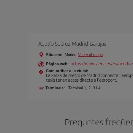
Adolfo Suárez Madrid-Barajas
Situació:
Madrid
Veure al mapa
https://www.aena.es/es/adolfo-
Pàgina web:
Com arribar a la ciutat:
La xarxa de metro de Madrid connecta l’aeropor
taxis tenen accés directe a l’aeroport.
Terminals:
Terminal 1, 2, 3 i 4
Preguntes freqüent