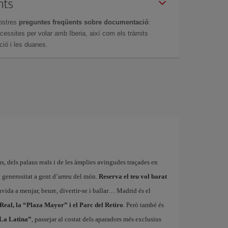
nts
ostres
preguntes freqüents sobre documentació
:
essites per volar amb Iberia, així com els tràmits
ció i les duanes.
us, dels palaus reals i de les àmplies avingudes traçades en
 generositat a gent d’arreu del món.
Reserva el teu vol barat
vida a menjar, beure, divertir-se i ballar… Madrid és el
 Real, la “Plaza Mayor” i el Parc del Retiro
. Però també és
“La Latina”
, passejar al costat dels aparadors més exclusius