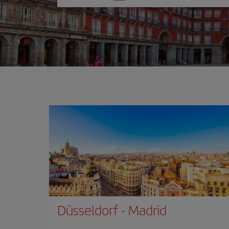
one
option
Düsseldorf
-
Madrid