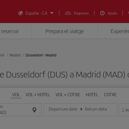
España - CA
Empreses
Ajuda
 reserva
Prepara el viatge
Experièn
rid
Madrid
Dusseldorf - Madrid
 de Dusseldorf (DUS) a Madrid (MAD
VOL
VOL + HOTEL
VOL + COTXE
HOTEL
COTXE
ON
Departure date
Return date
1
A
Introduce la fecha en format dia/mes/any
Introduce la fecha en format