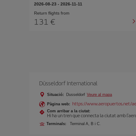
2026-08-23
-
2026-11-11
Return flights from
131
Düsseldorf International
Situació:
Dusseldorf
Veure al mapa
https://www.aeropuertos.net/ae
Pàgina web:
Com arribar a la ciutat:
Hi ha un tren que connecta la ciutat amb l'aer
Terminals:
Terminal A, B i C.