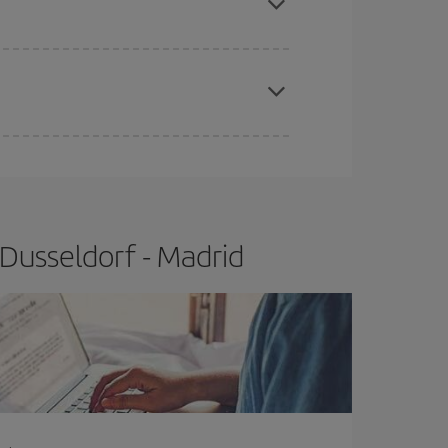
x el vol més barat.
t.
Normalment,
com més aviat
reservis els
barat.
 Dusseldorf - Madrid