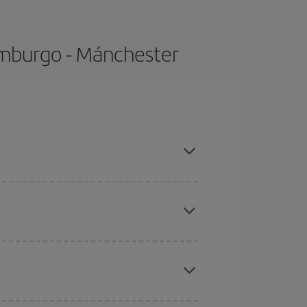
dimburgo - Mánchester
vitar les temporades altes, comprar amb antelació i
ues des d'on voles, la teva destinació i en quines
per als dies propers
, tant d'anada com de
sible que alguns
horaris
t'ajudin a estalviar encara