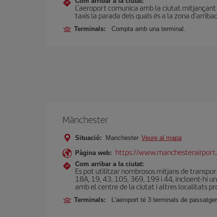
Com arribar a la ciutat:
L'aeroport comunica amb la ciutat mitjançant un
taxis la parada dels quals és a la zona d'arriba
Terminals:
Compta amb una terminal.
Mànchester
Situació:
Manchester
Veure al mapa
https://www.manchesterairport.
Pàgina web:
Com arribar a la ciutat:
Es pot utilitzar nombrosos mitjans de transports
18A, 19, 43, 105, 369, 199 i 44, incloent-hi u
amb el centre de la ciutat i altres localitats p
Terminals:
L'aeroport té 3 terminals de passatger