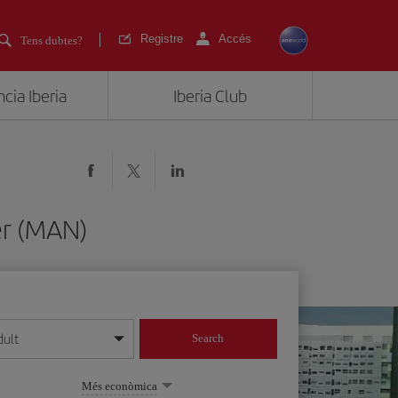
Registre
Accés
Tens dubtes?
cia Iberia
Iberia Club
er (MAN)
dult
Search
 dia/mes/any
Més econòmica