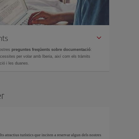
nts
ostres
preguntes freqüents sobre documentació
:
essites per volar amb Iberia, així com els tràmits
ció i les duanes.
er
ts atractius turístics que inciten a reservar algun dels nostres