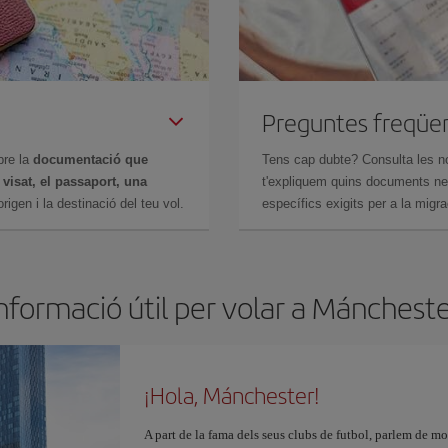
Preguntes freqüe
bre la
documentació que
Tens cap dubte? Consulta les n
n
visat, el passaport, una
t'expliquem quins documents nec
igen i la destinació del teu vol.
específics exigits per a la migra
nformació útil per volar a Mánchest
¡Hola, Mánchester!
A part de la fama dels seus clubs de futbol, parlem de mol