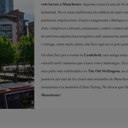
vols barats a Manchester
. Aquesta ciutat és una de les 
Industrial. No et seran indiferents els edificis de maó ver
patrimoni arquitectònic d'antics magatzems i fàbriques vi
d'art, complexos culturals, restaurants, centres comerc
de preciosa arquitectura neogòtica amb manuscrits medi
i vintage, entre molts altres, són llocs que no et pots perd
Un altre lloc per a visitar és
Castlefield
, una antiga zona 
vaixells molt cridaners que s'usen com a habitatges. Un al
seus pubs més emblemàtics és
The Old Wellington
, un 
passar-te per una de les zones més animades de Manches
monument a la memòria d'Alan Turing. No deixis que t'
Manchester
!