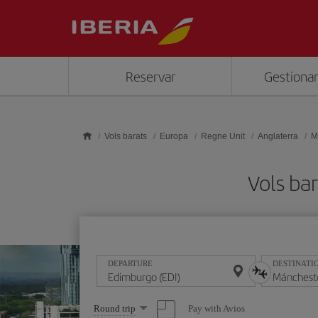
Skip to main content
Reservar
Gestionar
Vols barats
Europa
Regne Unit
Anglaterra
M
Vols ba
DEPARTURE
DESTINATI
Select
Pay with Avios
Round trip