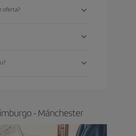
etmana Santa i els períodes de vacances escolars
ris el vol, millors preus podràs trobar.
r oferta?
de les tarifes més barates (turista). Per aquest
x el vol més barat.
eu?
t.
Normalment,
com més aviat
reservis els
barat.
Edimburgo - Mánchester