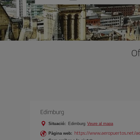
one
option
Of
Edimburg
Situació:
Edimburg
Veure al mapa
https://www.aeropuertos.net/a
Pàgina web: