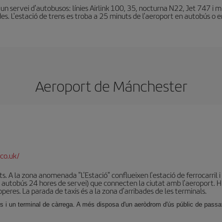
 servei d'autobusos: línies Airlink 100, 35, nocturna N22, Jet 747 i mini
des. L'estació de trens es troba a 25 minuts de l'aeroport en autobús o en
Aeroport de Mánchester
co.uk/
. A la zona anomenada "L'Estació" conflueixen l'estació de ferrocarril i 
n autobús 24 hores de servei) que connecten la ciutat amb l'aeroport. 
roperes. La parada de taxis és a la zona d'arribades de les terminals.
s i un terminal de càrrega. A més disposa d'un aeròdrom d'ús públic de passatg