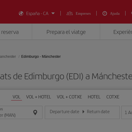
España - CA
Empreses
Ajuda
 reserva
Prepara el viatge
Experièn
anchester
Edimburgo - Mánchester
rats de Edimburgo (EDI) a Mánchest
VOL
VOL + HOTEL
VOL + COTXE
HOTEL
COTXE
ON
Departure date
Return date
1
A
Introduce la fecha en format dia/mes/any
Introduce la fecha en format