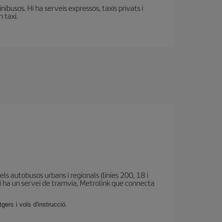
busos. Hi ha serveis expressos, taxis privats i
 taxi.
els autobusos urbans i regionals (línies 200, 18 i
Hi ha un servei de tramvia, Metrolink que connecta
ers i vols d'instrucció.