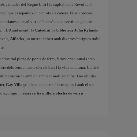
més visitades del Regne Unit i la capital de la Revolució
mell que es reparteixen per tots els carrers. El seu preciós
ctorianes de maó vist i d’acer s'han convertit en galeries
ials… L'Ajuntament
, la
Catedral
, la
biblioteca John Rylands
evals,
Afflecks
, un mercat cobert amb diverses botigues indie
re.
industrial plena de ponts de ferro, ferroviaris i canals amb
tre dels seus encants són els bars i la vida nocturna. Un dels
edifici històric i amb un ambient molt autèntic. I no oblidis
ter,
Gay Village
, plena de pubs i discoteques i amb el seu
ho expliquin i
reserva les millors ofertes de vols a