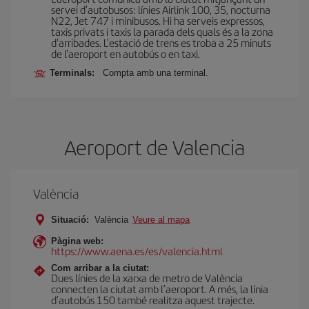
servei d'autobusos: línies Airlink 100, 35, nocturna
N22, Jet 747 i minibusos. Hi ha serveis expressos,
taxis privats i taxis la parada dels quals és a la zona
d'arribades. L'estació de trens es troba a 25 minuts
de l'aeroport en autobús o en taxi.
Terminals:
Compta amb una terminal.
Aeroport de Valencia
València
Situació:
València
Veure al mapa
Pàgina web:
https://www.aena.es/es/valencia.html
Com arribar a la ciutat:
Dues línies de la xarxa de metro de València
connecten la ciutat amb l’aeroport. A més, la línia
d’autobús 150 també realitza aquest trajecte.