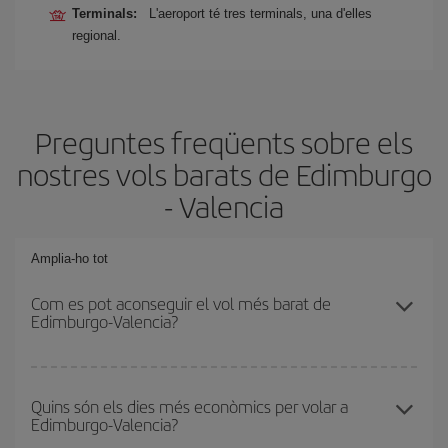
Terminals:
L'aeroport té tres terminals, una d'elles
regional.
Preguntes freqüents sobre els
nostres vols barats de Edimburgo
- Valencia
Amplia-ho tot
Com es pot aconseguir el vol més barat de
Edimburgo-Valencia?
Podràs estalviar en el preu del bitllet d'avió de Edimburgo-
Valencia-dest i obtenir el vol més barat. Per aconseguir-ho, cal
Quins són els dies més econòmics per volar a
Edimburgo-Valencia?
evitar les temporades altes, comprar amb antelació i tenir
flexibilitat amb les dates i els horaris d'anada i tornada.