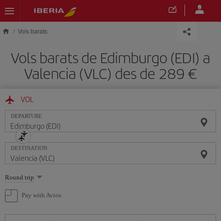
Skip to main content
Vols barats
Vols barats de Edimburgo (EDI) a
Valencia (VLC) des de 289
VOL
DEPARTURE
DESTINATION
Select
Round trip
one
option
Pay with Avios