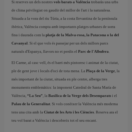
Si reserves un dels nostres
vols barats a València
trobaràs una urbs
de clima privilegiat on gaudir del millor de l'art i la naturalesa.
Situada a la vora del riu Túria, a la costa llevantina de la península
ibèrica, València compta amb importants platges urbanes de sorra
fina i daurada com la
platja de la Malva-rosa, la Patacona o la del
Cavanyal
. Si el que vols és passejar per un dels millors parcs
naturals d'Espanya, llavors no et perdis el
Parc de l'Albufera
.
El Carme, al casc vell, és el barri més pintoresc i animat de la ciutat,
ple de gent jove i locals d'oci de tota mena. La
Plaça de la Verge
, la
més important de la ciutat, situada en ple centre, alberga tres
monuments emblemàtics: la imponent Catedral de Santa María de
València,
“La Seu”
, la
Basílica de la Verge dels Desemparats
i el
Palau de la Generalitat
. Si vols conèixer la València més moderna
tens una cita amb la
Ciutat de les Arts i les Ciències
. Reserva ara el
teu vol barat a València i descobreix tot el seu encant.