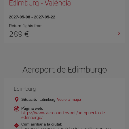
Edimburg
-
València
2027-05-08
-
2027-05-22
Return flights from
289
Aeroport de Edimburgo
Edimburg
Situació:
Edimburg
Veure al mapa
Pàgina web:
https://www.aeropuertos.net/aeropuerto-de-
edimburgo/
Com arribar a la ciutat:
L'aeroport comunica amb la ciutat mitjançant un