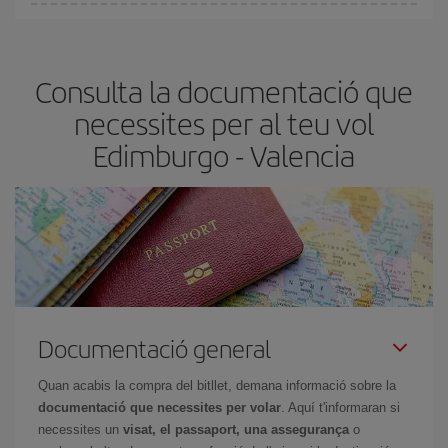
Pots trobar vols econòmics qualsevol dia de la setmana. Les
claus per trobar els millors preus són
l'anticipació i la flexibilitat.
Normalment,
com més aviat
reservis els bitllets d'avió, més
Consulta la documentació que
barats et sortiran. A més, si tens flexibilitat amb les dates i els
horaris del viatge, podràs
triar el preu més barat.
necessites per al teu vol
Edimburgo - Valencia
Documentació general
Quan acabis la compra del bitllet, demana informació sobre la
documentació que necessites per volar
. Aquí t'informaran si
necessites un
visat, el passaport, una assegurança
o