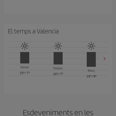
El temps a Valencia
Gener
Febrer
Març
15º
/
7º
16º
/
7º
19º
/
9º
Esdeveniments en les