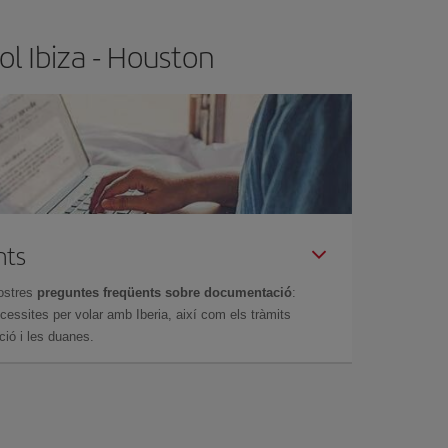
ol Ibiza - Houston
nts
ostres
preguntes freqüents sobre documentació
:
essites per volar amb Iberia, així com els tràmits
ció i les duanes.