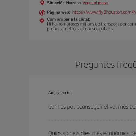
Situació:
Houston
Veure al mapa
https://www.fly2houston.com/
Pàgina web:
Com arribar a la ciutat:
Hi ha nombrosos mitjans de transport per comuni
propers, metro i autobusos públics.
Preguntes freqüe
Amplia-ho tot
Com es pot aconseguir el vol més ba
Podràs estalviar en el preu del bitllet d'avió de I
flexibilitat amb les dates i els horaris d'anada i to
Quins són els dies més econòmics pe