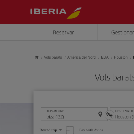
Skip to main content
Reservar
Gestionar
Vols barats
Amèrica del Nord
EUA
Houston
Vols bara
DEPARTURE
DESTINATI
Select
Pay with Avios
Round trip