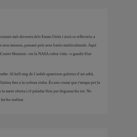
iutats més diverses dels Estats Units i això es reflecteix a
ls seus museus, passant pels seus barris multiculturals. Aquí
ce Center Houston –on la NASA cobra vida– o gaudir d'un
dre. Al bell mig de l´asfalt apareixen galeries d´art urbà,
latina fins a la cultura india. És una ciutat que t'atrapa per la
 la ment oberta i el paladar llest per degustar-ho tot. No
er-ho realitat.