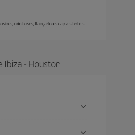
musines, minibusos, llançadores cap als hotels
e Ibiza - Houston
temporades altes, comprar amb antelació i tenir