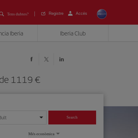
Registre
Accés
Tens dubtes?
cia Iberia
Iberia Club
es de 1119
dult
Search
 dia/mes/any
Més econòmica