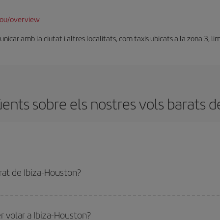
hou/overview
car amb la ciutat i altres localitats, com taxis ubicats a la zona 3, li
nts sobre els nostres vols barats d
rat de Ibiza-Houston?
biza-Houston-dest i obtenir el vol més barat. Per aconseguir-ho, cal evitar les 
rnada.
r volar a Ibiza-Houston?