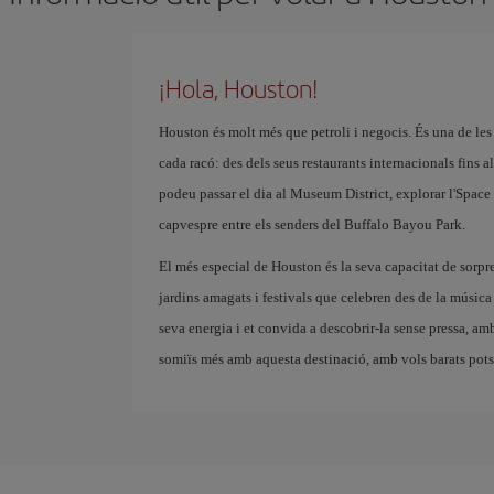
¡Hola, Houston!
Houston és molt més que petroli i negocis. És una de les c
cada racó: des dels seus restaurants internacionals fins a
podeu passar el dia al Museum District, explorar l'Spa
capvespre entre els senders del Buffalo Bayou Park.
El més especial de Houston és la seva capacitat de sorpren
jardins amagats i festivals que celebren des de la música l
seva energia i et convida a descobrir-la sense pressa, amb
somiïs més amb aquesta destinació, amb vols barats pots f