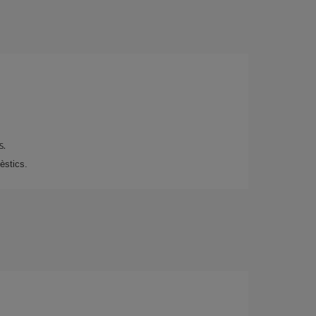
s.
èstics.