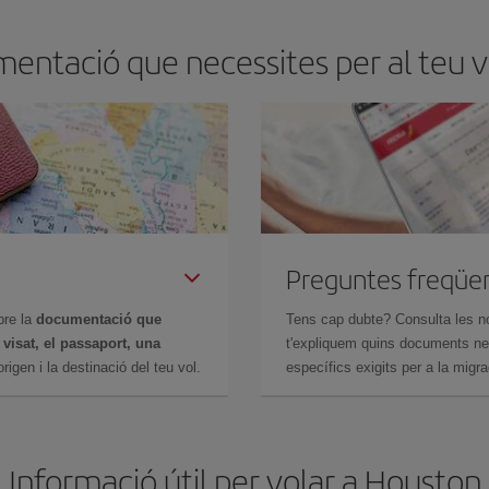
entació que necessites per al teu v
Preguntes freqüe
bre la
documentació que
Tens cap dubte? Consulta les n
n
visat, el passaport, una
t'expliquem quins documents nec
igen i la destinació del teu vol.
específics exigits per a la migra
Informació útil per volar a Houston