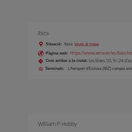
Ibiza
Situació:
Ibiza
Veure al mapa
https://www.aena.es/es/ibiza.h
Pàgina web:
Les línies 10, 9 i 24 d'
Com arribar a la ciutat:
Terminals:
L'Aeroport d'Eivissa (IBZ) compta amb
William P. Hobby