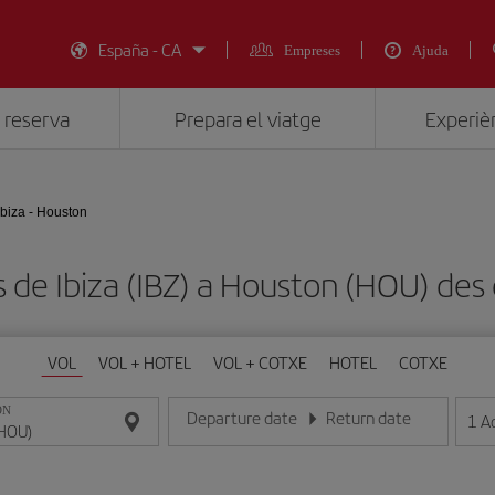
España - CA
Empreses
Ajuda
 reserva
Prepara el viatge
Experièn
Ibiza - Houston
ts de Ibiza (IBZ) a Houston (HOU) d
VOL
VOL + HOTEL
VOL + COTXE
HOTEL
COTXE
ON
Departure date
Return date
1
A
Introduce la fecha en format dia/mes/any
Introduce la fecha en format