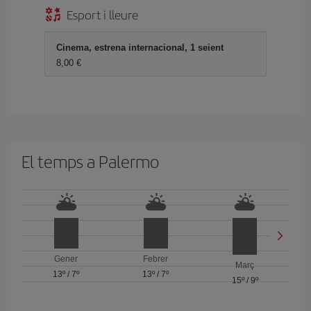
Esport i lleure
Cinema, estrena internacional, 1 seient
8,00
El temps a Palermo
Gener
Febrer
Març
13º
/
7º
13º
/
7º
15º
/
9º