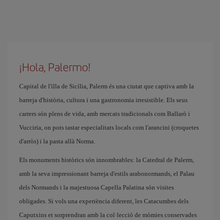
¡Hola, Palermo!
Capital de l'illa de Sicília, Palerm és una ciutat que captiva amb la
barreja d'història, cultura i una gastronomia irresistible. Els seus
carrers són plens de vida, amb mercats tradicionals com Ballarò i
Vucciria, on pots tastar especialitats locals com l'arancini (croquetes
d'arròs) i la pasta allà Norma.
Els monuments històrics són innombrables: la Catedral de Palerm,
amb la seva impressionant barreja d'estils arabonormands, el Palau
dels Normands i la majestuosa Capella Palatina són visites
obligades. Si vols una experiència diferent, les Catacumbes dels
Caputxins et sorprendran amb la col·lecció de mòmies conservades