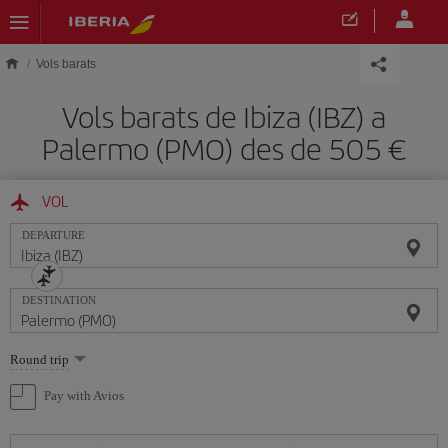
Skip to main content
Vols barats
Vols barats de Ibiza (IBZ) a
Palermo (PMO) des de 505
VOL
DEPARTURE
DESTINATION
Select
Round trip
one
option
Pay with Avios