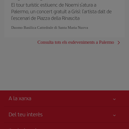
El tour turístic estiuenc de Noemi s'atura a
Palermo, un concert gratuït a Grisì: l'artista dalt de
l'escenari de Piazza della Rinascita
Duomo Basilica Cattedrale di Santa Maria Nuova
Consulta tots els esdeveniments a Palermo
A la xarxa
Del teu interès
Millor preu garantit