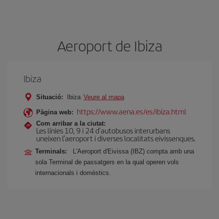
Aeroport de Ibiza
Ibiza
Situació:
Ibiza
Veure al mapa
https://www.aena.es/es/ibiza.html
Pàgina web:
Com arribar a la ciutat:
Les línies 10, 9 i 24 d'autobusos interurbans
uneixen l'aeroport i diverses localitats eivissenques.
Terminals:
L'Aeroport d'Eivissa (IBZ) compta amb una
sola Terminal de passatgers en la qual operen vols
internacionals i domèstics.