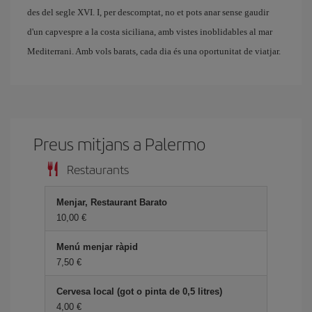
des del segle XVI. I, per descomptat, no et pots anar sense gaudir
d'un capvespre a la costa siciliana, amb vistes inoblidables al mar
Mediterrani. Amb vols barats, cada dia és una oportunitat de viatjar.
Preus mitjans a Palermo
Restaurants
Menjar, Restaurant Barato
10,00
Menú menjar ràpid
7,50
Cervesa local (got o pinta de 0,5 litres)
4,00