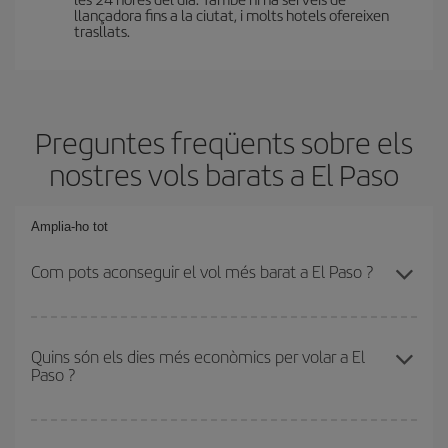
llançadora fins a la ciutat, i molts hotels ofereixen
trasllats.
Preguntes freqüents sobre els
nostres vols barats a El Paso
Amplia-ho tot
Com pots aconseguir el vol més barat a El Paso ?
Podràs estalviar en el preu del bitllet d'avió i obtenir el vol més
barat. Per aconseguir-ho, cal evitar les temporades altes, comprar
Quins són els dies més econòmics per volar a El
Paso ?
amb antelació i tenir flexibilitat amb les dates i els horaris d'anada
i tornada. A més, si encara no has decidit una destinació per al teu
viatge, mira les nostres ofertes i deixa't inspirar: segur que trobes
Per saber quins dies et sortirà més econòmic volar, només cal
el vol més barat.