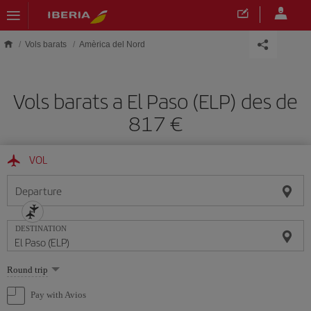
Skip to main content
Vols barats
Amèrica del Nord
Vols barats a El Paso (ELP) des de
817
VOL
Departure
DESTINATION
Select
Round trip
one
option
Pay with Avios