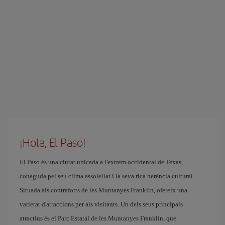
¡Hola, El Paso!
El Paso és una ciutat ubicada a l'extrem occidental de Texas,
coneguda pel seu clima assolellat i la seva rica herència cultural.
Situada als contraforts de les Muntanyes Franklin, ofereix una
varietat d'atraccions per als visitants. Un dels seus principals
atractius és el Parc Estatal de les Muntanyes Franklin, que