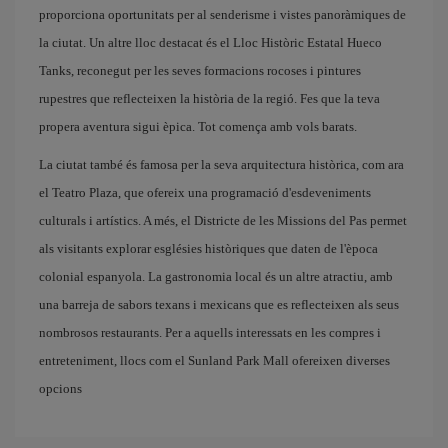
proporciona oportunitats per al senderisme i vistes panoràmiques de
la ciutat. Un altre lloc destacat és el Lloc Històric Estatal Hueco
Tanks, reconegut per les seves formacions rocoses i pintures
rupestres que reflecteixen la història de la regió. Fes que la teva
propera aventura sigui èpica. Tot comença amb vols barats. ​
La ciutat també és famosa per la seva arquitectura històrica, com ara
el Teatro Plaza, que ofereix una programació d'esdeveniments
culturals i artístics. A més, el Districte de les Missions del Pas permet
als visitants explorar esglésies històriques que daten de l'època
colonial espanyola. La gastronomia local és un altre atractiu, amb
una barreja de sabors texans i mexicans que es reflecteixen als seus
nombrosos restaurants. Per a aquells interessats en les compres i
entreteniment, llocs com el Sunland Park Mall ofereixen diverses
opcions