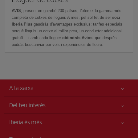
AVIS
, present en gairebé 200 països, t'ofereix la gamma més
completa de cotxes de lloguer. A més, pel sol fet de ser
soci
Iberia Plus
gaudiràs d'avantatges exclusius: tarifes especials
perquè lloguis un cotxe al millor preu, un conductor addicional
gratuït… i amb cada lloguer
obtindràs Avios
, que després
podràs bescanviar per vols i experiències de lleure.
A la xarxa
Del teu interès
Millor preu garantit
Iberia és més
La teva seguretat és el més importat
Novetats i notícies
Accessibilitat