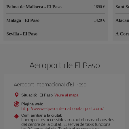
Palma de Mallorca
-
El Paso
Sant S
1890
Màlaga
-
El Paso
Alaca
1428
Sevilla
-
El Paso
A Cor
Aeroport de El Paso
Aeroport Internacional d’El Paso
Situació:
El Paso
Veure al mapa
Pàgina web:
http://www.elpasointernationalairport.com/
Com arribar a la ciutat:
L’aeroport és accessible amb autobusos urbans des
del centre de la ciutat. El servei de taxis funciona
les 24 hores del dia. També hi ha serveis de