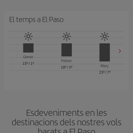
El temps a El Paso
Gener
Febrer
15º
/
1º
Març
18º
/
3º
23º
/
7º
Esdeveniments en les
destinacions dels nostres vols
barats a El Paso