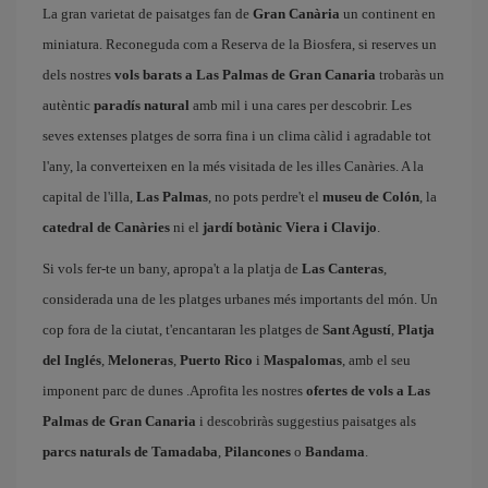
La gran varietat de paisatges fan de
Gran Canària
un continent en
miniatura. Reconeguda com a Reserva de la Biosfera, si reserves un
dels nostres
vols barats a Las Palmas de Gran Canaria
trobaràs un
autèntic
paradís natural
amb mil i una cares per descobrir. Les
seves extenses platges de sorra fina i un clima càlid i agradable tot
l'any, la converteixen en la més visitada de les illes Canàries. A la
capital de l'illa,
Las Palmas
, no pots perdre't el
museu de Colón
, la
catedral de Canàries
ni el
jardí botànic Viera i Clavijo
.
Si vols fer-te un bany, apropa't a la platja de
Las Canteras
,
considerada una de les platges urbanes més importants del món. Un
cop fora de la ciutat, t'encantaran les platges de
Sant Agustí
,
Platja
del Inglés
,
Meloneras
,
Puerto Rico
i
Maspalomas
, amb el seu
imponent parc de dunes .Aprofita les nostres
ofertes de vols a Las
Palmas de Gran Canaria
i descobriràs suggestius paisatges als
parcs naturals de Tamadaba
,
Pilancones
o
Bandama
.