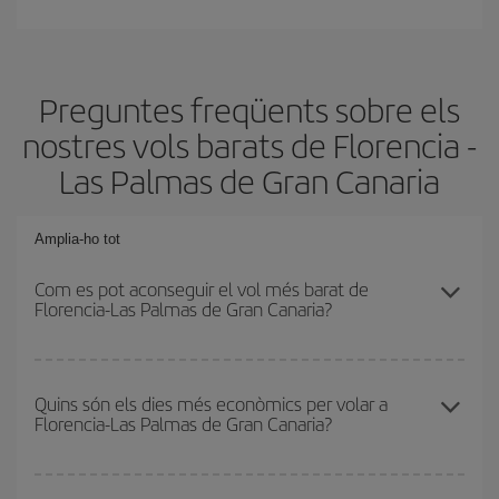
Preguntes freqüents sobre els
nostres vols barats de Florencia -
Las Palmas de Gran Canaria
Amplia-ho tot
Com es pot aconseguir el vol més barat de
Florencia-Las Palmas de Gran Canaria?
Podràs estalviar en el preu del bitllet d'avió de Florencia-Las
Palmas de Gran Canaria-dest i obtenir el vol més barat. Per
Quins són els dies més econòmics per volar a
Florencia-Las Palmas de Gran Canaria?
aconseguir-ho, cal evitar les temporades altes, comprar amb
antelació i tenir flexibilitat amb les dates i els horaris d'anada i
tornada.
Per saber quins dies et sortirà més econòmic volar, només cal