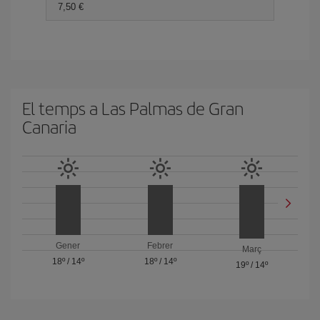
7,50
El temps a Las Palmas de Gran
Canaria
Gener
Febrer
Març
18º
/
14º
18º
/
14º
19º
/
14º