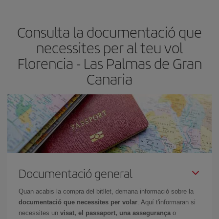
claus per trobar els millors preus són
l'anticipació i la flexibilitat.
Normalment,
com més aviat
reservis els bitllets d'avió, més
Consulta la documentació que
barats et sortiran. A més, si tens flexibilitat amb les dates i els
horaris del viatge, podràs
triar el preu més barat.
necessites per al teu vol
Florencia - Las Palmas de Gran
Canaria
Documentació general
Quan acabis la compra del bitllet, demana informació sobre la
documentació que necessites per volar
. Aquí t'informaran si
necessites un
visat, el passaport, una assegurança
o