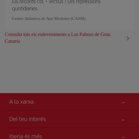
Els records col・lectius / Les repressions
quotidianes
Centro Atlántico de Arte Moderno (CAAM)
Consulta tots els esdeveniments a Las Palmas de Gran
Canaria
A la xarxa
Del teu interès
Millor preu garantit
Iberia és més