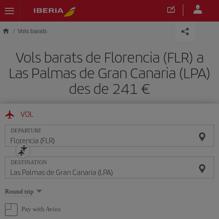
Skip to main content
Vols barats
Vols barats de Florencia (FLR) a
Las Palmas de Gran Canaria (LPA)
des de 241
VOL
DEPARTURE
DESTINATION
Select
Round trip
one
option
Pay with Avios